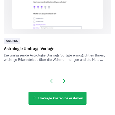
shaping our development plans.
Which of the following services would you like
us to offer in future
Online chat support
24/7 customer service
ANDERS
Astrologie Umfrage Vorlage
Personalized offers
Die umfassende Astrologie Umfrage Vorlage ermöglicht es Ihnen,
wichtige Erkenntnisse über die Wahrnehmungen und die Nutz ...
Loyalty program
Home delivery
Previous slide
Next slide
Share any other expectations or suggestions
you have for us.
Umfrage kostenlos erstellen