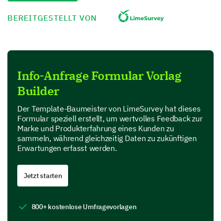
BEREITGESTELLT VON
1
2
3
4
5
Brand awareness
Brand loyalty
Info-Anfrage Formular Vorlag
Brand recognition
Builder
Der Template-Baumeister von LimeSurvey hat dieses
Your product Experience
Formular speziell erstellt, um wertvolles Feedback zur
Marke und Produkterfahrung eines Kunden zu
Your views on our product provide valuable insights.
sammeln, während gleichzeitig Daten zu zukünftigen
Erwartungen erfasst werden.
Overall, were you satisfied with our product?
Jetzt starten
Yes
No
800+ kostenlose Umfragevorlagen
If you could change one thing about our
product, what would it be?