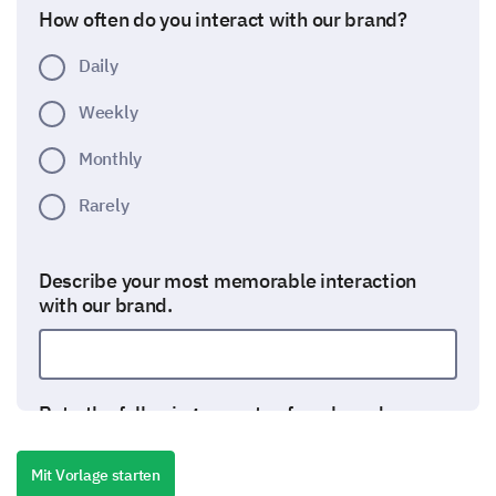
How often do you interact with our brand?
Daily
Weekly
Monthly
Rarely
Describe your most memorable interaction
with our brand.
Rate the following aspects of our brand
1- Very poor, 2- Poor, 3- Alright, 4- Good, 5-
Mit Vorlage starten
Excellent