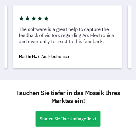
The software is a great help to capture the
L
feedback of visitors regarding Ars Electronica
c
and eventually to react to this feedback.
G
Martin H..
Ars Electronica
N
Tauchen Sie tiefer in das Mosaik Ihres
Marktes ein!
Starten Sie Ihre Umfrage Jetzt