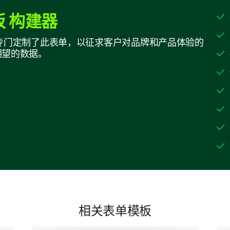
 构建器
如果您可以改变我们产品的一件事，那会是
构建器专门定制了此表单，以征求客户对品牌和产品体验的
期望的数据。
您能确认以下关于我们产品的陈述吗？
是
我发现使用它很简单
它满足了我的需求
相关表单模板
我发现它很有价值