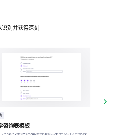
以识别并获得深刻
Next slide
他
其他
学咨询表模板
课后项目满意