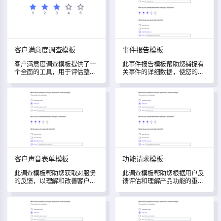
客户满意度调查模板
事件报告模板
客户满意度调查模板提供了一
此事件报告模板帮助您捕捉有
个全面的工具，用于评估整体
关事件的详细数据，使您的组
满意度、推荐度、客户服务和
织能够更好地分析和理解这些
沟通等方面，提供客户视角的
事件。
客户声音表单模板
功能请求模板
整体视图。
客户声音表单模板
功能请求模板
此调查模板帮助您获取对服务
此调查模板帮助您根据用户反
的反馈，以理解和改善客户体
馈评估和理解产品功能的重要
验。
性。
网站用户评估调查模板
客户满意度模板