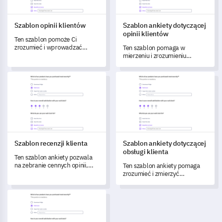
Szablon opinii klientów
Szablon ankiety dotyczącej
opinii klientów
Ten szablon pomoże Ci
zrozumieć i wprowadzać
Ten szablon pomaga w
usprawnienia, zbierając
mierzeniu i zrozumieniu
szczegółowe opinie od
satysfakcji klientów.
klientów.
Szablon recenzji klienta
Szablon ankiety dotyczącej obs
Szablon recenzji klienta
Szablon ankiety dotyczącej
obsługi klienta
Ten szablon ankiety pozwala
na zebranie cennych opinii,
Ten szablon ankiety pomaga
aby zrozumieć i zmierzyć
zrozumieć i zmierzyć
doświadczenia Twoich
satysfakcję klientów z zespołu
klientów.
obsługi.
Szablon formularza ankiety dla klientów