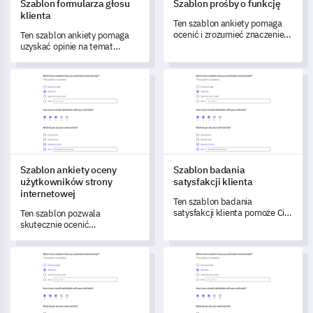
Szablon formularza głosu
Szablon prośby o funkcję
klienta
Ten szablon ankiety pomaga
ocenić i zrozumieć znaczenie
Ten szablon ankiety pomaga
funkcji produktu na podstawie
uzyskać opinie na temat
opinii użytkowników.
twoich usług, aby zrozumieć i
przekształcić doświadczenia
Szablon ankiety oceny użytkowników strony internetowej
Szablon badania satysfakcji kl
klientów.
Szablon ankiety oceny
Szablon badania
użytkowników strony
satysfakcji klienta
internetowej
Ten szablon badania
satysfakcji klienta pomoże Ci
Ten szablon pozwala
zrozumieć doświadczenia i
skutecznie ocenić
poziom satysfakcji Twoich
doświadczenia użytkowników i
klientów.
zidentyfikować obszary do
Szablon opinii klientów
Szablon ankiety dotyczącej opi
poprawy.