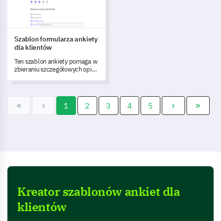
Szablon formularza ankiety
dla klientów
Ten szablon ankiety pomaga w
zbieraniu szczegółowych opinii
i zrozumieniu doświadczeń
klientów z Twoimi usługami.
1
2
3
4
5
Kreator szablonów ankiet dla
klientów