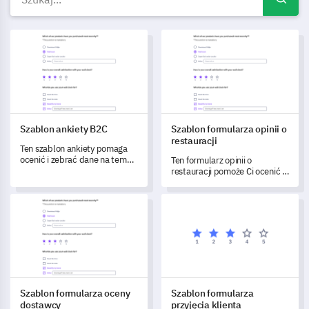
Szablon ankiety B2C
Szablon formularza opinii o res
Szablon ankiety B2C
Szablon formularza opinii o
restauracji
Ten szablon ankiety pomaga
ocenić i zebrać dane na temat
Ten formularz opinii o
satysfakcji klientów oraz
restauracji pomoże Ci ocenić i
wskazać obszary do poprawy.
zrozumieć doświadczenia
kulinarne Twoich klientów.
Szablon formularza oceny dostawcy
Szablon formularza przyjęcia k
Szablon formularza oceny
Szablon formularza
dostawcy
przyjęcia klienta