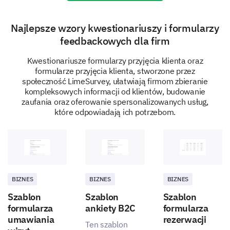
Najlepsze wzory kwestionariuszy i formularzy
feedbackowych dla firm
Kwestionariusze formularzy przyjęcia klienta oraz
Proszę podać imiona i role kluczowych
formularze przyjęcia klienta, stworzone przez
decydentów w Twojej organizacji.
społeczność LimeSurvey, ułatwiają firmom zbieranie
kompleksowych informacji od klientów, budowanie
Imię
zaufania oraz oferowanie spersonalizowanych usług,
które odpowiadają ich potrzebom.
Rola
BIZNES
BIZNES
BIZNES
Szablon
Szablon
Szablon
formularza
ankiety B2C
formularza
Planowanie wspólnego sukcesu
umawiania
rezerwacji
Ten szablon