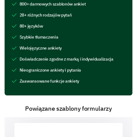
800+ darmowych szablonów ankiet
28+ różnych rodzajów pytań
Jak oceniasz swoje obecne zadowolenie z
obecnego dostawcy usług?
80+ języków
Bardzo zadowolony
Szybkie tłumaczenia
Wielojęzyczne ankiety
Zadowolony
Doświadczenie zgodne z marką i indywidualizacja
Neutralny
Nieograniczone ankiety i pytania
Niezadowolony
Zaawansowane funkcje ankiety
Bardzo niezadowolony
Powiązane szablony formularzy
Poznanie Twoich potrzeb i preferencji
Następnie skupimy się na Twoich specyficznych
potrzebach i preferencjach, aby dostosować nasze
oferty specjalnie dla Ciebie.