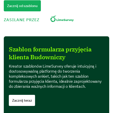
Zakup produktu
Zacznij od szablonu
ZASILANE PRZEZ
Wsparcie techniczne
Szablon formularza przyjęcia
klienta Budowniczy
Szkolenie
Kreator szablonów LimeSurvey oferuje intuicyjną i
dostosowywalną platformę do tworzenia
kompleksowych ankiet, takich jak ten szablon
formularza przyjęcia klienta, idealnie zaprojektowany
do zbierania ważnych informacji o klientach.
Inne (proszę określić)
Zacznij teraz