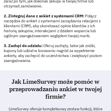
zaraz po tym, jak dokonali zakupu w twojej firmie lub
możemy poprawić nasze interakcje z obsługą klienta.
otrzymali zamówienie.
Jak oceniasz swoje doświadczenie z naszą
2. Zintegruj dane z ankiet z systemami CRM:
Połącz
obsługą klienta?
narzędzia do ankiet z systemami zarządzania relacjami z
klientami (CRM), aby skorelować opinie klientów z ich
1
2
3
4
5
historią zakupów, interakcjami z działem wsparcia lub
ogólnym zaangażowaniem względem twojej marki.
Bardzo słabo
3. Zachęć do udziału:
Oferuj zachęty, takie jak zniżki,
Słabo
kupony lub udział w losowaniu nagród za wypełnienie
ankiety, aby zachęcić do uczestnictwa i zwiększyć poziom
Neutralnie
zaangażowania.
Dobrze
Bardzo dobrze
Jak LimeSurvey może pomóc w
przeprowadzaniu ankiet w twojej
firmie?
Jaki był charakter twojej interakcji z naszą
obsługą klienta?
LimeSurvey oferuje kompleksowy zestaw funkcji, które