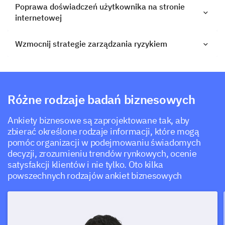
Poprawa doświadczeń użytkownika na stronie
internetowej
Wzmocnij strategie zarządzania ryzykiem
Różne rodzaje badań biznesowych
Ankiety biznesowe są zaprojektowane tak, aby
zbierać określone rodzaje informacji, które mogą
pomóc organizacji w podejmowaniu świadomych
decyzji, zrozumieniu trendów rynkowych, ocenie
satysfakcji klientów i nie tylko. Oto kilka
powszechnych rodzajów ankiet biznesowych