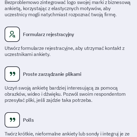
Bezproblemowo zintegrować logo swojej marki z biznesową
ankietą, korzystając z elastycznych motywów, aby
Tak
Nie
uczestnicy mogli natychmiast rozpoznać twoją firmę.
Proszę podać dodatkowe uwagi dotyczące
Formularz rejestracyjny
twojego doświadczenia z obsługą klienta.
Utwórz formularze rejestracyjne, aby utrzymać kontakt z
uczestnikami ankiety.
Proste zarządzanie plikami
Ogólne zadowolenie i opinie
Uczyń swoją ankietę bardziej interesującą za pomocą
obrazków, wideo i dźwięku. Pozwól swoim respondentom
Cenimy twoje zdanie na temat naszych usług i
przesyłać pliki, jeśli zajdzie taka potrzeba.
produktów. Twoja opinia jest kluczowa dla naszego
rozwoju.
Polls
Jak bardzo jesteś zadowolony z ogólnej
wartości naszych produktów w przeliczeniu na
Twórz krótkie, nieformalne ankiety lub sondy i integruj je ze
pieniądze?