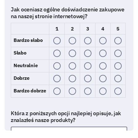
Jak oceniasz ogólne doświadczenie zakupowe
na naszej stronie internetowej?
1
2
3
4
5
Bardzo słabo
Słabo
Neutralnie
Dobrze
Bardzo dobrze
Która z poniższych opcji najlepiej opisuje, jak
znalazłeś nasze produkty?