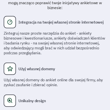
Ogólne zapytanie
mogą znacząco poprawić twoje inicjatywy ankietowe w
biznesie:
Problemy z zamówieniem
Problemy z produktami
Integracja na twojej własnej stronie internetowej
Zwrót/Wymiana
Zintegruj nasze proste narzędzia do ankiet - ankiety
biznesowe i kwestionariusze, ankiety doświadczeń klientów
Inne (proszę określić)
i badania rynku - na swojej własnej stronie internetowej,
aby odwiedzający mogli brać w nich udział bezpośrednio
podczas przeglądania.
Proszę tu wpisać komentarz:
Użyj własnej domeny
Użyj własnej domeny do ankiet online dla swojej firmy, aby
zyskać zaufanie i zbierać opinie.
Czy nasza obsługa klienta rozwiązała twój
problem w odpowiednim czasie?
Unikalny design