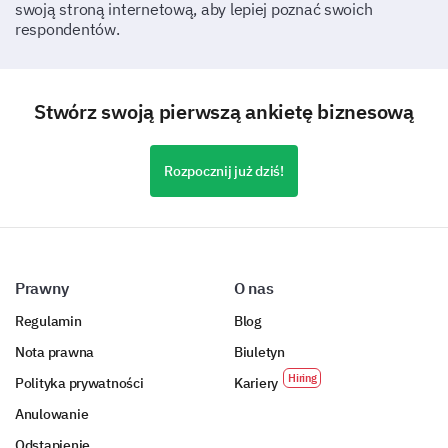
swoją stroną internetową, aby lepiej poznać swoich
respondentów.
1
2
3
4
5
Bardzo niezadowolony
Stwórz swoją pierwszą ankietę biznesową
Niezadowolony
Neutralnie
Rozpocznij już dziś!
Zadowolony
Bardzo zadowolony
Prawny
O nas
Jak często robisz zakupy u nas?
Regulamin
Blog
Pierwszy zakup
Nota prawna
Biuletyn
Polityka prywatności
Kariery
Raz w miesiącu
Anulowanie
Raz na 3 miesiące
Odstąpienie