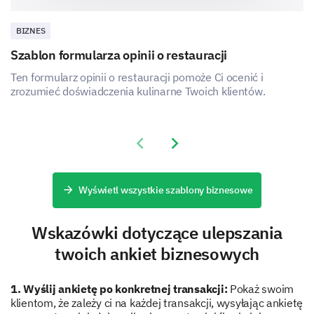
Słabo
BIZNES
Neutralnie
Szablon formularza opinii o restauracji
Ten formularz opinii o restauracji pomoże Ci ocenić i
Dobrze
zrozumieć doświadczenia kulinarne Twoich klientów.
Bardzo dobrze
Previous slide
Next slide
Jak prawdopodobne jest, że polecisz nasze
produkty znajomemu lub koledze?
Wyświetl wszystkie szablony biznesowe
1
2
3
4
5
6
7
8
9
1
Wskazówki dotyczące ulepszania
twoich ankiet biznesowych
Twoja interakcja z obsługą klienta
1. Wyślij ankietę po konkretnej transakcji:
Pokaż swoim
klientom, że zależy ci na każdej transakcji, wysyłając ankietę
Doceniamy twoje sugestie dotyczące tego, jak