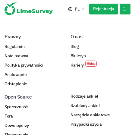
Rejestracja
PL
Prawny
O nas
Regulamin
Blog
Nota prawna
Biuletyn
Polityka prywatności
Kariery
Anulowanie
Odstąpienie
Rodzaje ankiet
Open Source
Szablony ankiet
Społeczność
Narzędzia ankietowe
Fora
Przypadki użycia
Deweloperzy
Tłumaczenie