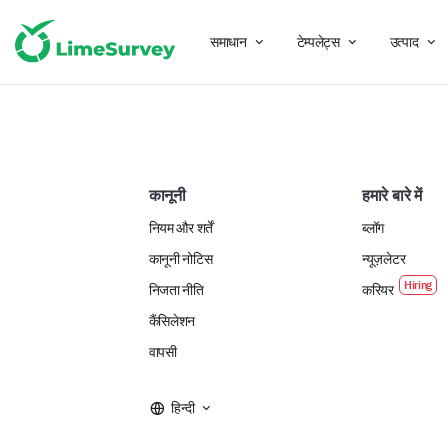
समाधान
टेम्पलेट्स
उत्पाद
कानूनी
हमारे बारे में
नियम और शर्तें
ब्लॉग
कानूनी नोटिस
न्यूज़लेटर
निजता नीति
करियर
कैंसिलेशन
वापसी
हिन्दी