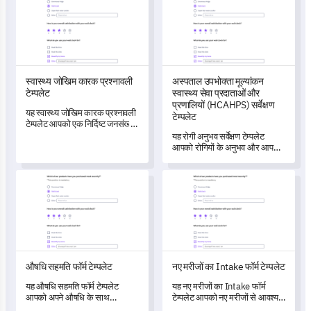
का मूल्यांकन कर सकते हैं और
व्यक्तिगत स्वास्थ्य देखभाल सिफारिशें
तैयार कर सकते हैं।
स्वास्थ्य जोखिम कारक प्रश्नावली
अस्पताल उपभोक्ता मूल्यांकन
टेम्पलेट
स्वास्थ्य सेवा प्रदाताओं और
प्रणालियों (HCAHPS) सर्वेक्षण
यह स्वास्थ्य जोखिम कारक प्रश्नावली
टेम्पलेट
टेम्पलेट आपको एक निर्दिष्ट जनसंख्या
में महत्वपूर्ण स्वास्थ्य जोखिमों की
यह रोगी अनुभव सर्वेक्षण टेम्पलेट
पहचान करने में सक्षम बनाता है, जिससे
आपको रोगियों के अनुभव और आपकी
निवारक देखभाल उपायों को बढ़ावा
स्वास्थ्य सेवा सेवाओं के प्रति उनकी
मिलता है।
धारणाओं को विस्तार से मापने और
औषधि सहमति फॉर्म टेम्पलेट
नए मरीजों का Intake फॉर्म टेम्पलेट
समझने में मदद करता है।
औषधि सहमति फॉर्म टेम्पलेट
नए मरीजों का Intake फॉर्म टेम्पलेट
यह औषधि सहमति फॉर्म टेम्पलेट
यह नए मरीजों का Intake फॉर्म
आपको अपने औषधि के साथ
टेम्पलेट आपको नए मरीजों से आवश्यक
उपयोगकर्ता अनुभवों के बारे में अनमोल
डेटा को व्यवस्थित रूप से कैप्चर करने