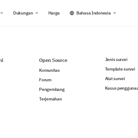
Dukungan
Harga
Bahasa Indonesia
Jenis survei
mi
Open Source
Template survei
Komunitas
Alat survei
Forum
Kasus pengguna
Pengembang
Terjemahan