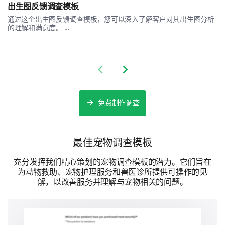
是
不确定
否
出生图反馈调查模板
通过这个出生图反馈调查模板，您可以深入了解客户对其出生图分析
收养过程的简便性
的理解和满意度。 ...
动物历史的透明度
提供的收养后支持
Previous slide
Next slide
提供的动物护理培训是否足够
免费制作调查
如果您对我们的收养过程或服务有任何建议或意
见，请在此处分享：
最佳宠物调查模板
充分发挥我们精心策划的宠物调查模板的潜力。它们旨在
为动物救助、宠物护理服务和兽医诊所提供可操作的见
解，以改善服务并理解与宠物相关的问题。
未来互动和参与