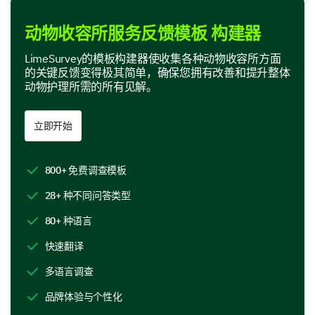
其他：
动物收容所服务反馈模板 构建器
收容所环境评估
LimeSurvey的模板构建器使收集各种动物收容所方面
的关键反馈变得极其简单，确保您拥有改善和提升整体
我们努力为动物和访客提供一个热情和安全的环境。您
动物护理所需的所有见解。
对我们环境的看法可以帮助我们改善这些努力。
请对我们动物收容所的以下方面进行评分：
立即开始
1 - 较差
2 - 低于平均水平
800+ 免费调查模板
3 - 一般
28+ 种不同问答类型
4 - 良好
5 - 优秀
80+ 种语言
快速翻译
1
2
3
4
5
多语言调查
收容所的清洁度
品牌体验与个性化
工作人员的友好程度