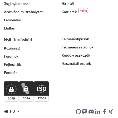
Jogi nyilatkozat
Hírlevél
Animal training workshops
Adatvédelmi szabályzat
Karrierek
Lemondás
Elállás
Community outreach programs
Felméréstípusok
Nyílt forráskód
Felmérési sablonok
Közösség
Kérdőív eszközök
Fórumok
Használati esetek
Fejlesztők
Fundraising events
Fordítás
Educational sessions about animals
HU