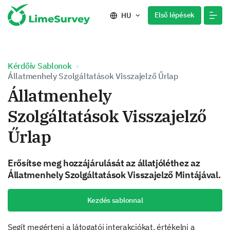
Első lépések
HU
Kérdőív Sablonok
Állatmenhely Szolgáltatások Visszajelző Űrlap
Állatmenhely
Szolgáltatások Visszajelző
Űrlap
Erősítse meg hozzájárulását az állatjóléthez az
Állatmenhely Szolgáltatások Visszajelző Mintájával.
Kezdés sablonnal
Segít megérteni a látogatói interakciókat, értékelni a