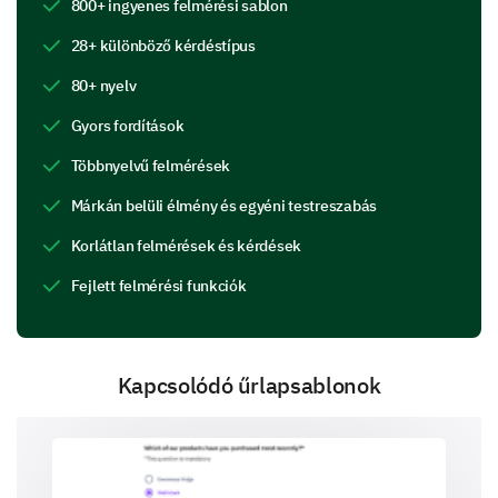
800+ ingyenes felmérési sablon
1 - Poor
28+ különböző kérdéstípus
2 - Below Average
80+ nyelv
3 - Average
4 - Good
Gyors fordítások
5 - Excellent
Többnyelvű felmérések
1
2
3
4
Márkán belüli élmény és egyéni testreszabás
Cleanliness of the shelter
Korlátlan felmérések és kérdések
Fejlett felmérési funkciók
Friendliness of the staff
Availability of supplies
Health and well-being of animals
Kapcsolódó űrlapsablonok
Overall experience