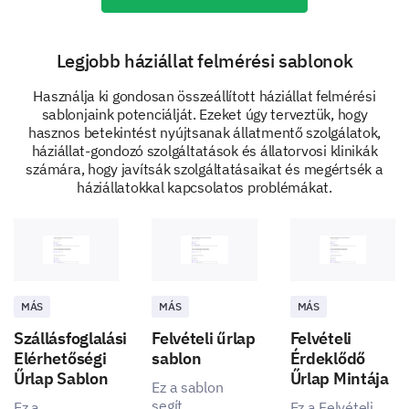
Post-adoption support provided
Sufficiency of animal care training provided
Legjobb háziállat felmérési sablonok
Használja ki gondosan összeállított háziállat felmérési
If you have any suggestions or comments about
sablonjaink potenciálját. Ezeket úgy terveztük, hogy
our adoption process or services, please share
hasznos betekintést nyújtsanak állatmentő szolgálatok,
them here:
háziállat-gondozó szolgáltatások és állatorvosi klinikák
számára, hogy javítsák szolgáltatásaikat és megértsék a
háziállatokkal kapcsolatos problémákat.
Future Interaction and Engagement
MÁS
MÁS
MÁS
We'd like to improve our understanding of your future
Szállásfoglalási
Felvételi űrlap
Felvételi
involvement with our shelter and its activities.
Elérhetőségi
sablon
Érdeklődő
Are you likely to participate in future activities
Űrlap Sablon
Űrlap Mintája
Ez a sablon
or programs at our shelter?
segít
Ez a
Ez a Felvételi