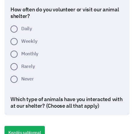
How often do you volunteer or visit our animal
shelter?
Daily
Weekly
Monthly
Rarely
Never
Which type of animals have you interacted with
at our shelter? (Choose all that apply)
Dogs
Cats
Kezdés sablonnal