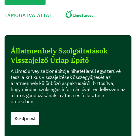
Rabbits
TÁMOGATVA ÁLTAL
Birds
Hamsters
Reptiles
Állatmenhely Szolgáltatások
Visszajelző Űrlap Építő
Other:
A LimeSurvey sablonépítője hihetetlenül egyszerűvé
teszi a kritikus visszajelzések összegyűjtését az
állatmenhely különböző aspektusairól, biztosítva,
Shelter Environment Assessment
hogy minden szükséges információval rendelkezzen az
állatok gondozásának javítása és fejlesztése
We strive to provide a welcoming and safe
érdekében.
environment for our animals and visitors. Your
perceptions about our environment can help us
improve these efforts.
Kezdj most
Please rate the following aspects of our animal
shelter: