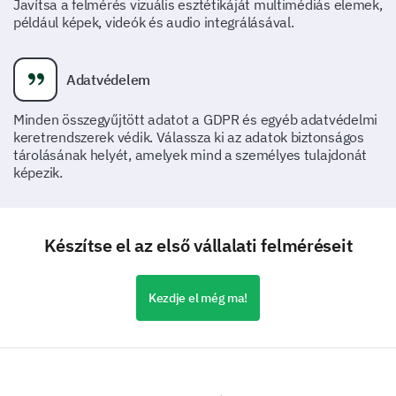
Javítsa a felmérés vizuális esztétikáját multimédiás elemek,
például képek, videók és audio integrálásával.
Adatvédelem
Minden összegyűjtött adatot a GDPR és egyéb adatvédelmi
keretrendszerek védik. Válassza ki az adatok biztonságos
tárolásának helyét, amelyek mind a személyes tulajdonát
képezik.
Készítse el az első vállalati felméréseit
Kezdje el még ma!