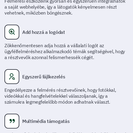
Felmérési eszközeink gyorsan és egyszerűen integrálhatók
a saját webhelyébe, így a látogatók kényelmesen részt
vehetnek, miközben böngésznek.
Add hozzá a logódat
Zökkenőmentesen adja hozzá a vállalati logót az
ügyfélfelméréshez alkalmazkodó témák segítségével, hogy
a résztvevők azonnal felismerhessék cégét.
Egyszerű fájlkezelés
Engedélyezze a felmérés résztvevőinek, hogy fotókkal,
videókkal és hangfelvételekkel válaszoljanak, így a
számukra legmegfelelőbb módon adhatnak választ.
Multimédia támogatás