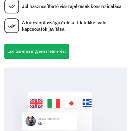
Jól hasznosítható visszajelzések konszolidálása
A kulcsfontosságú érdekelt felekkel való
kapcsolatok javítása
Indítsa el az ingyenes felmérést