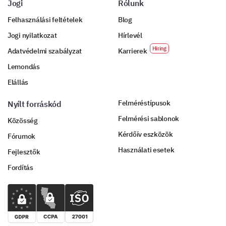
Jogi
Rólunk
Felhasználási feltételek
Blog
Jogi nyilatkozat
Hírlevél
Adatvédelmi szabályzat
Karrierek
Lemondás
Elállás
Felméréstípusok
Nyílt forráskód
Felmérési sablonok
Közösség
Kérdőív eszközök
Fórumok
Használati esetek
Fejlesztők
Fordítás