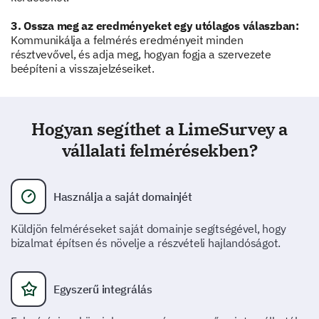
3. Ossza meg az eredményeket egy utólagos válaszban:
Kommunikálja a felmérés eredményeit minden
Értékelje a vállalat vezetésének hatékonyságát
résztvevővel, és adja meg, hogyan fogja a szervezete
a világos irányítás és a bizalom inspirálásában.
beépíteni a visszajelzéseiket.
1
2
Irányultság világossága
Hogyan segíthet a LimeSurvey a
vállalati felmérésekben?
Inspiráció és bizalom
Felkészültség a problémákra való reagálásra
Használja a saját domainjét
Küldjön felméréseket saját domainje segítségével, hogy
Hogyan jellemezné a jelenlegi vállalati
bizalmat építsen és növelje a részvételi hajlandóságot.
kultúrát?
Egyszerű integrálás