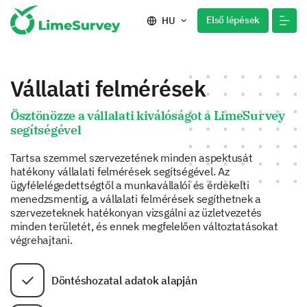
Első lépések
HU
Vállalati felmérések
Ösztönözze a vállalati kiválóságot a LimeSurvey
segítségével
Tartsa szemmel szervezetének minden aspektusát
hatékony vállalati felmérések segítségével. Az
ügyfélelégedettségtől a munkavállalói és érdekelti
menedzsmentig, a vállalati felmérések segíthetnek a
szervezeteknek hatékonyan vizsgálni az üzletvezetés
minden területét, és ennek megfelelően változtatásokat
végrehajtani.
Döntéshozatal adatok alapján