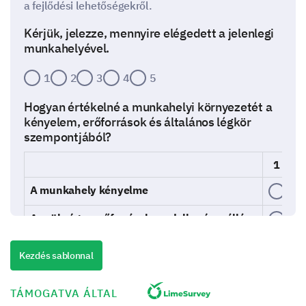
a fejlődési lehetőségekről.
Kérjük, jelezze, mennyire elégedett a jelenlegi
munkahelyével.
1
2
3
4
5
Hogyan értékelné a munkahelyi környezetét a
kényelem, erőforrások és általános légkör
szempontjából?
1
A munkahely kényelme
A szükséges erőforrások rendelkezésre állása
Általános munkahelyi légkör
Kezdés sablonnal
TÁMOGATVA ÁLTAL
Úgy érzi, hogy képes fenntartani az egészséges