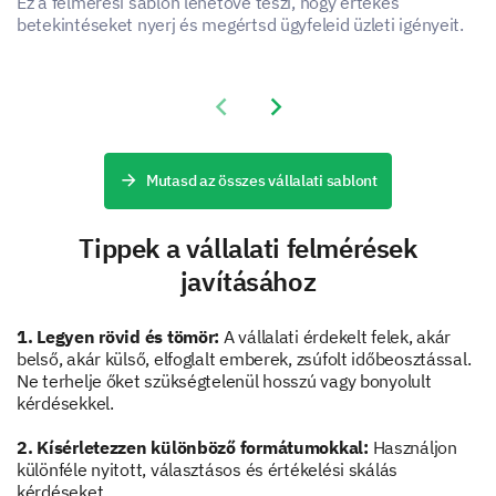
Ez a felmérési sablon lehetővé teszi, hogy értékes
jobb támogatórendszert alakítsunk ki az igényeid és
betekintéseket nyerj és megértsd ügyfeleid üzleti igényeit.
törekvéseid érdekében.
Mennyire elégedett a cég által nyújtott
juttatásokkal (pl. egészségbiztosítás,
Previous slide
Next slide
nyugdíjprogramok, fizetett szabadság)?
1
2
3
4
5
Mutasd az összes vállalati sablont
Egészségbiztosítás
Tippek a vállalati felmérések
Nyugdíjprogramok
javításához
Fizetett szabadság
1. Legyen rövid és tömör:
A vállalati érdekelt felek, akár
belső, akár külső, elfoglalt emberek, zsúfolt időbeosztással.
Mik a karrier-törekvései a cégen belül, és
Ne terhelje őket szükségtelenül hosszú vagy bonyolult
hogyan segíthetünk Önnek ennek elérésében?
kérdésekkel.
2. Kísérletezzen különböző formátumokkal:
Használjon
különféle nyitott, választásos és értékelési skálás
kérdéseket.