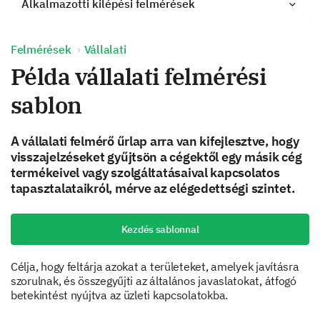
Alkalmazotti kilépési felmérések
Felmérések
Vállalati
Példa vállalati felmérési
sablon
A vállalati felmérő űrlap arra van kifejlesztve, hogy
visszajelzéseket gyűjtsön a cégektől egy másik cég
termékeivel vagy szolgáltatásaival kapcsolatos
tapasztalataikról, mérve az elégedettségi szintet.
Kezdés sablonnal
Célja, hogy feltárja azokat a területeket, amelyek javításra
szorulnak, és összegyűjti az általános javaslatokat, átfogó
betekintést nyújtva az üzleti kapcsolatokba.