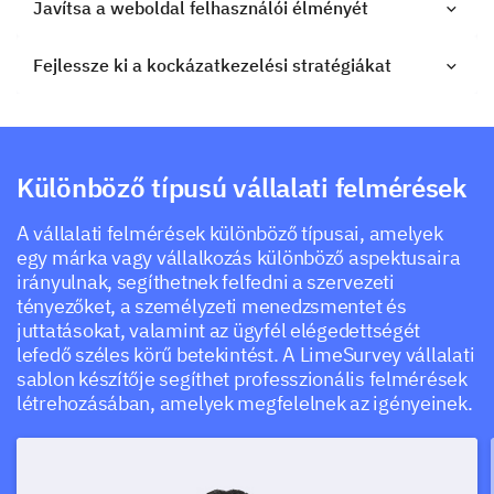
Javítsa a weboldal felhasználói élményét
Fejlessze ki a kockázatkezelési stratégiákat
Különböző típusú vállalati felmérések
A vállalati felmérések különböző típusai, amelyek
egy márka vagy vállalkozás különböző aspektusaira
irányulnak, segíthetnek felfedni a szervezeti
tényezőket, a személyzeti menedzsmentet és
juttatásokat, valamint az ügyfél elégedettségét
lefedő széles körű betekintést. A LimeSurvey vállalati
sablon készítője segíthet professzionális felmérések
létrehozásában, amelyek megfelelnek az igényeinek.