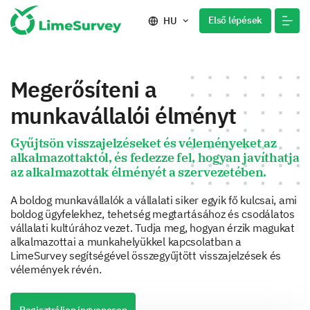
Első lépések
HU
Megerősíteni a
munkavállalói élményt
Gyűjtsön visszajelzéseket és véleményeket az
alkalmazottaktól, és fedezze fel, hogyan javíthatja
az alkalmazottak élményét a szervezetében.
A boldog munkavállalók a vállalati siker egyik fő kulcsai, ami
boldog ügyfelekhez, tehetség megtartásához és csodálatos
vállalati kultúrához vezet. Tudja meg, hogyan érzik magukat
alkalmazottai a munkahelyükkel kapcsolatban a
LimeSurvey segítségével összegyűjtött visszajelzések és
vélemények révén.