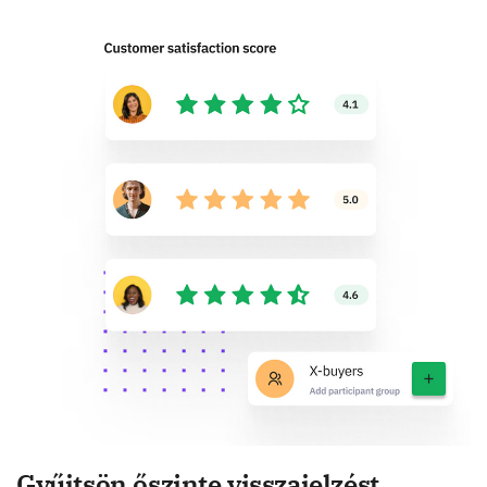
Gyűjtsön őszinte visszajelzést