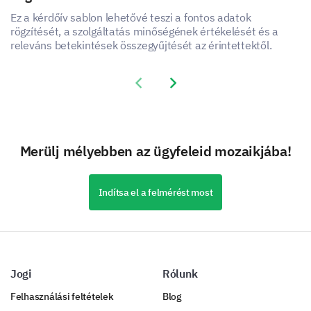
Ez a kérdőív sablon lehetővé teszi a fontos adatok
rögzítését, a szolgáltatás minőségének értékelését és a
releváns betekintések összegyűjtését az érintettektől.
Previous slide
Next slide
Merülj mélyebben az ügyfeleid mozaikjába!
Indítsa el a felmérést most
Jogi
Rólunk
Felhasználási feltételek
Blog