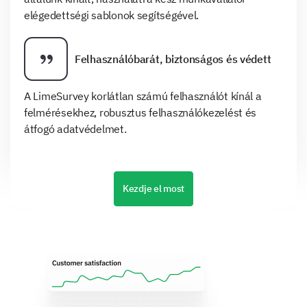
elégedettségi sablonok segítségével.
Felhasználóbarát, biztonságos és védett
A LimeSurvey korlátlan számú felhasználót kínál a
felmérésekhez, robusztus felhasználókezelést és
átfogó adatvédelmet.
Kezdje el most