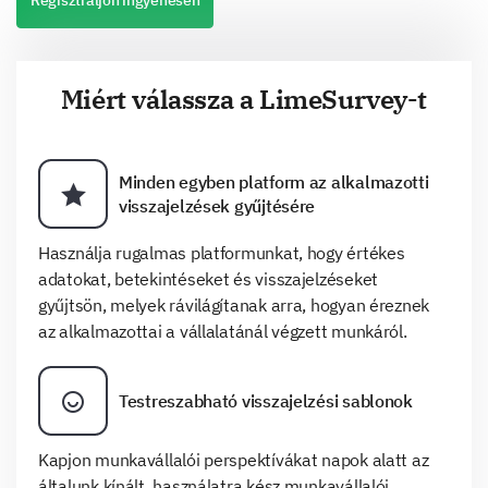
Regisztráljon ingyenesen
Miért válassza a LimeSurvey-t
Minden egyben platform az alkalmazotti
visszajelzések gyűjtésére
Használja rugalmas platformunkat, hogy értékes
adatokat, betekintéseket és visszajelzéseket
gyűjtsön, melyek rávilágítanak arra, hogyan éreznek
az alkalmazottai a vállalatánál végzett munkáról.
Testreszabható visszajelzési sablonok
Kapjon munkavállalói perspektívákat napok alatt az
általunk kínált, használatra kész munkavállalói