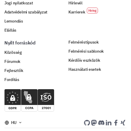
Jogi nyilatkozat
Hírlevél
Adatvédelmi szabályzat
Karrierek
Lemondás
Elállás
Felméréstípusok
Nyílt forráskód
Felmérési sablonok
Közösség
Kérdőív eszközök
Fórumok
Használati esetek
Fejlesztők
Fordítás
HU