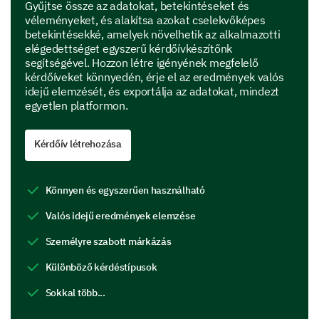
Gyűjtse össze az adatokat, betekintéseket és
véleményeket, és alakítsa azokat cselekvőképes
betekintésekké, amelyek növelhetik az alkalmazotti
elégedettséget egyszerű kérdőívkészítőnk
segítségével. Hozzon létre igényének megfelelő
kérdőíveket könnyedén, érje el az eredmények valós
idejű elemzését, és exportálja az adatokat, mindezt
egyetlen platformon.
Kérdőív létrehozása
Könnyen és egyszerűen használható
Valós idejű eredmények elemzése
Személyre szabott márkázás
Különböző kérdéstípusok
Sokkal több...