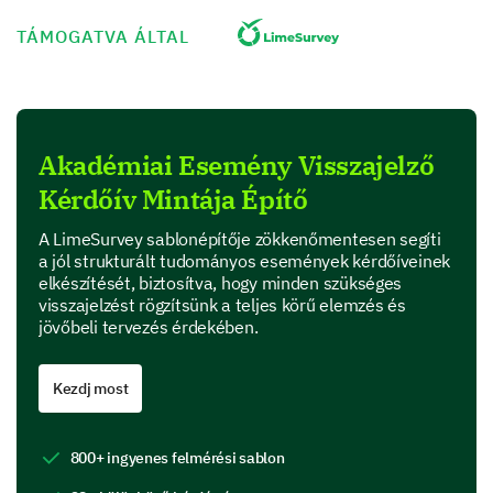
TÁMOGATVA ÁLTAL
(1= Very poor to 5 = Excellent)
1
2
3
4
5
Pre-event Emails
Akadémiai Esemény Visszajelző
Event Brochure
Kérdőív Mintája Építő
Schedule/Agenda
A LimeSurvey sablonépítője zökkenőmentesen segíti
a jól strukturált tudományos események kérdőíveinek
Website Information
elkészítését, biztosítva, hogy minden szükséges
visszajelzést rögzítsünk a teljes körű elemzés és
jövőbeli tervezés érdekében.
Evaluating the Academic Event and its
Components
Kezdj most
Now let's pivot to discussing your actual experience
at the event.
800+ ingyenes felmérési sablon