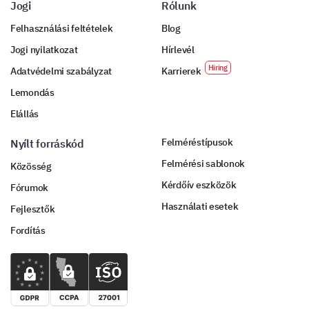
Jogi
Rólunk
Felhasználási feltételek
Blog
Jogi nyilatkozat
Hírlevél
Adatvédelmi szabályzat
Karrierek
Lemondás
Elállás
Felméréstípusok
Nyílt forráskód
Felmérési sablonok
Közösség
Kérdőív eszközök
Fórumok
Használati esetek
Fejlesztők
Fordítás