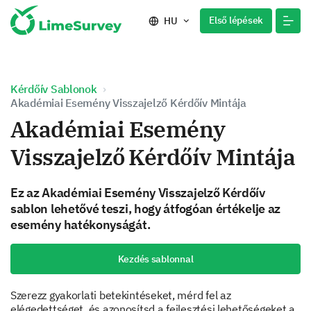
Első lépések
HU
Kérdőív Sablonok
Akadémiai Esemény Visszajelző Kérdőív Mintája
Akadémiai Esemény
Visszajelző Kérdőív Mintája
Ez az Akadémiai Esemény Visszajelző Kérdőív
sablon lehetővé teszi, hogy átfogóan értékelje az
esemény hatékonyságát.
Kezdés sablonnal
Szerezz gyakorlati betekintéseket, mérd fel az
elégedettséget, és azonosítsd a fejlesztési lehetőségeket a