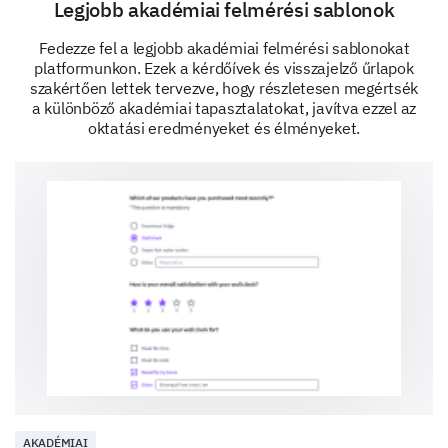
Legjobb akadémiai felmérési sablonok
events?
Fedezze fel a legjobb akadémiai felmérési sablonokat
More networking opportunities
platformunkon. Ezek a kérdőívek és visszajelző űrlapok
szakértően lettek tervezve, hogy részletesen megértsék
a különböző akadémiai tapasztalatokat, javítva ezzel az
oktatási eredményeket és élményeket.
Greater diversity of speakers/panels
More practical workshops
Interactive sessions
AKADÉMIAI