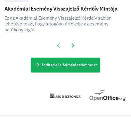
Akadémiai Esemény Visszajelző Kérdőív Mintája
Ez az Akadémiai Esemény Visszajelző Kérdőív sablon
lehetővé teszi, hogy átfogóan értékelje az esemény
Write-in choice (please specify)
hatékonyságát.
Previous slide
Next slide
Indítsd el a felmérésedet most