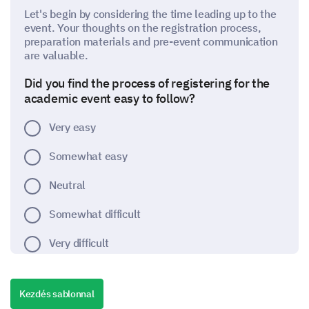
Let's begin by considering the time leading up to the
event. Your thoughts on the registration process,
preparation materials and pre-event communication
are valuable.
Did you find the process of registering for the
academic event easy to follow?
Very easy
Somewhat easy
Neutral
Somewhat difficult
Very difficult
Please rate the quality and clarity of the pre-
Kezdés sablonnal
event materials and communications provided.