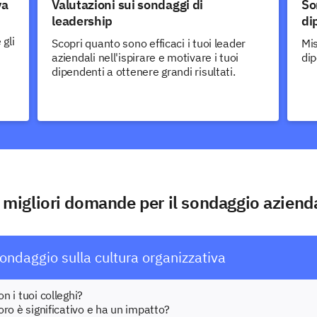
va
Valutazioni sui sondaggi di
So
leadership
di
 gli
Scopri quanto sono efficaci i tuoi leader
Mis
aziendali nell'ispirare e motivare i tuoi
dip
dipendenti a ottenere grandi risultati.
 migliori domande per il sondaggio aziend
ndaggio sulla cultura organizzativa
on i tuoi colleghi?
voro è significativo e ha un impatto?