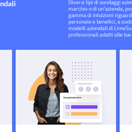
endali
Diversi tipi di sondaggi azie
marchio o di un'azienda, po
gamma di intuizioni riguarda
personale e benefici, e soddi
modelli aziendali di LimeSu
professionali adatti alle tu