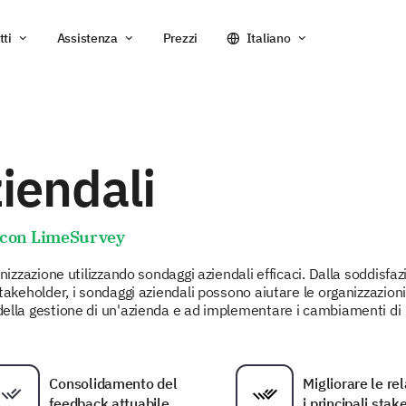
tti
Assistenza
Prezzi
Italiano
iendali
e con LimeSurvey
ganizzazione utilizzando sondaggi aziendali efficaci. Dalla soddisfaz
 stakeholder, i sondaggi aziendali possono aiutare le organizzazioni
 della gestione di un'azienda e ad implementare i cambiamenti di
Consolidamento del
Migliorare le re
feedback attuabile
i principali sta