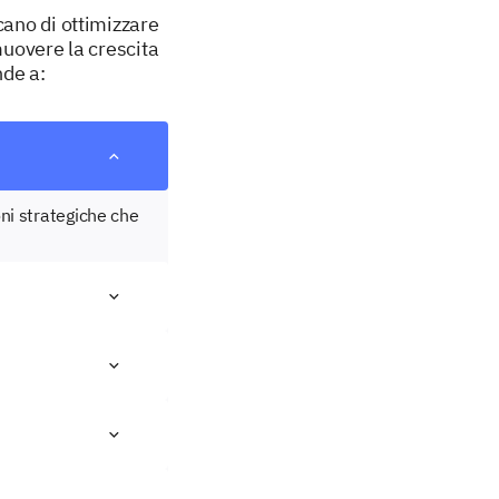
cano di ottimizzare
muovere la crescita
nde a:
oni strategiche che