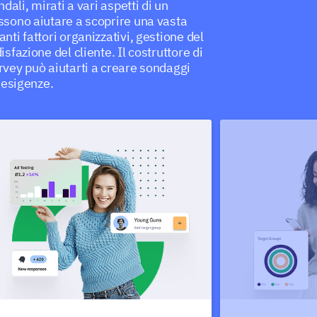
ndali, mirati a vari aspetti di un
ssono aiutare a scoprire una vasta
nti fattori organizzativi, gestione del
sfazione del cliente. Il costruttore di
rvey può aiutarti a creare sondaggi
e esigenze.