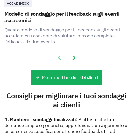
Ti preghiamo di descrivere eventuali problemi
ACCADEMICO
o sfide che hai incontrato utilizzando il nostro
Modello di sondaggio per il feedback sugli eventi
prodotto.
accademici
Questo modello di sondaggio per il feedback sugli eventi
accademici ti consente di valutare in modo completo
l'efficacia del tuo evento.
Previous slide
Next slide
Valutazione del nostro supporto clienti**
**Descrizione del gruppo:
La tua soddisfazione con il nostro team di supporto
Mostra tutti i modelli dei clienti
clienti è importante per noi. Ti preghiamo di
condividere i tuoi pensieri sulle tue interazioni
Consigli per migliorare i tuoi sondaggi
recenti.
ai clienti
Come valuteresti la reattività del nostro team
di supporto clienti?
1. Mantieni i sondaggi focalizzati:
Piuttosto che fare
domande ampie e generiche, approfondisci un argomento o
un'esperienza specifica per ottenere feedback utili ed
Molto Scadente