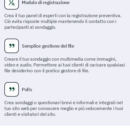
Molto Improbabile
Modulo di registrazione
Improbabile
Crea il tuo panel di esperti con la registrazione preventiva.
Ciò evita risposte multiple mantenendo il contatto con i
Neutro
partecipanti al sondaggio.
Probabile
Semplice gestione dei file
Molto Probabile
Creare il tuo sondaggio con multimedia come immagini,
video e audio. Permettere ai tuoi clienti di caricare qualsiasi
Cosa ti piace di più del nostro prodotto?
file desiderino con il pratico gestore di file.
Polls
Crea sondaggi o questionari brevi e informali e integrali nel
tuo sito web per conoscere meglio e più velocemente i tuoi
clienti e visitatori del sito.