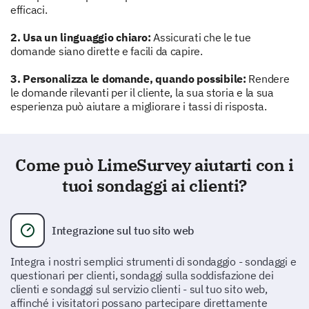
efficaci.
Scadente
2. Usa un linguaggio chiaro:
Assicurati che le tue
domande siano dirette e facili da capire.
Nella Media
3. Personalizza le domande, quando possibile:
Rendere
Buono
le domande rilevanti per il cliente, la sua storia e la sua
esperienza può aiutare a migliorare i tassi di risposta.
Eccellente
Nella tua interazione più recente con il nostro
Come può LimeSurvey aiutarti con i
supporto clienti, il tuo problema è stato risolto?
tuoi sondaggi ai clienti?
Integrazione sul tuo sito web
Sì
No
Integra i nostri semplici strumenti di sondaggio - sondaggi e
questionari per clienti, sondaggi sulla soddisfazione dei
Ti preghiamo di valutare l'utilità del nostro
clienti e sondaggi sul servizio clienti - sul tuo sito web,
rappresentante del supporto clienti.
affinché i visitatori possano partecipare direttamente