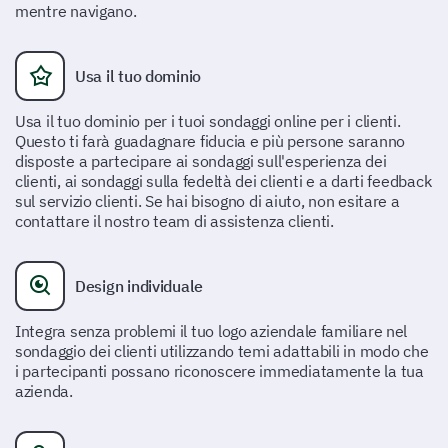
mentre navigano.
Molto Inutile
Inutile
Neutro
Utile
Molto Utile
Usa il tuo dominio
Usa il tuo dominio per i tuoi sondaggi online per i clienti.
Cosa potremmo migliorare nella nostra
Questo ti farà guadagnare fiducia e più persone saranno
esperienza di servizio clienti?
disposte a partecipare ai sondaggi sull'esperienza dei
clienti, ai sondaggi sulla fedeltà dei clienti e a darti feedback
sul servizio clienti. Se hai bisogno di aiuto, non esitare a
contattare il nostro team di assistenza clienti.
La tua esperienza complessiva e
suggerimenti
Design individuale
Siamo sempre alla ricerca di miglioramenti. Ti
preghiamo di fornire le tue impressioni generali e
Integra senza problemi il tuo logo aziendale familiare nel
eventuali suggerimenti per miglioramenti futuri.
sondaggio dei clienti utilizzando temi adattabili in modo che
i partecipanti possano riconoscere immediatamente la tua
Complessivamente, quanto è probabile che
azienda.
raccomandi il nostro prodotto ad altri?