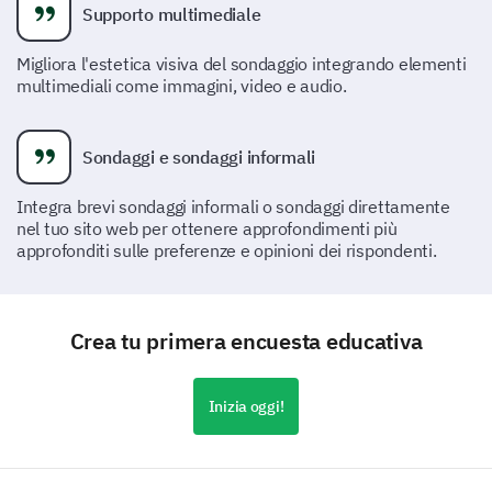
Supporto multimediale
Mai
Migliora l'estetica visiva del sondaggio integrando elementi
multimediali come immagini, video e audio.
Ti preghiamo di fornire suggerimenti per
migliorare il curriculum o i metodi di
insegnamento:
Sondaggi e sondaggi informali
Integra brevi sondaggi informali o sondaggi direttamente
nel tuo sito web per ottenere approfondimenti più
approfonditi sulle preferenze e opinioni dei rispondenti.
Servizi di supporto
Crea tu primera encuesta educativa
Vogliamo assicurarci che i servizi di supporto
soddisfino le esigenze di tutti in modo efficace. Ti
preghiamo di condividere i tuoi pensieri.
Inizia oggi!
Quali servizi di supporto trovi più utili?