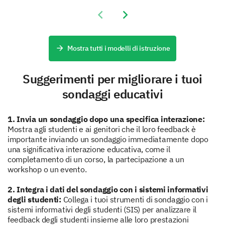
Sicurezza e protezione
Previous slide
Next slide
Inclusività e diversità
Mostra tutti i modelli di istruzione
Quanto sei soddisfatto della comunicazione
Suggerimenti per migliorare i tuoi
attuale tra insegnanti e studenti?
sondaggi educativi
Very Satisfied
1. Invia un sondaggio dopo una specifica interazione:
Soddisfatto
Mostra agli studenti e ai genitori che il loro feedback è
importante inviando un sondaggio immediatamente dopo
Neutro
una significativa interazione educativa, come il
completamento di un corso, la partecipazione a un
Insoddisfatto
workshop o un evento.
Molto Insoddisfatto
2. Integra i dati del sondaggio con i sistemi informativi
degli studenti:
Collega i tuoi strumenti di sondaggio con i
sistemi informativi degli studenti (SIS) per analizzare il
Quali miglioramenti credi sarebbero più
feedback degli studenti insieme alle loro prestazioni