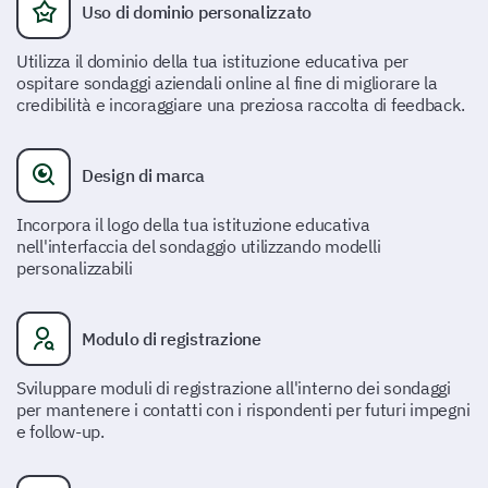
Uso di dominio personalizzato
Sviluppo delle abilità
Utilizza il dominio della tua istituzione educativa per
Flessibilità
ospitare sondaggi aziendali online al fine di migliorare la
credibilità e incoraggiare una preziosa raccolta di feedback.
Metodi di valutazione
Design di marca
Quanto spesso senti che i metodi di
Incorpora il logo della tua istituzione educativa
insegnamento sono coinvolgenti e appropriati
nell'interfaccia del sondaggio utilizzando modelli
per il materiale?
personalizzabili
Sì
Non so
No
Sempre
Modulo di registrazione
Spesso
Sviluppare moduli di registrazione all'interno dei sondaggi
per mantenere i contatti con i rispondenti per futuri impegni
A volte
e follow-up.
Raramente