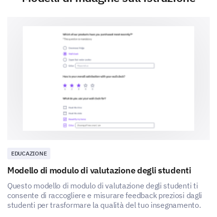
Altro:
Valutare l'ambiente di apprendimento
Aiutaci a comprendere il tuo punto di vista
sull'attuale ambiente di apprendimento condividendo
le tue opinioni sui seguenti aspetti.
Valuta la qualità dei seguenti aspetti
dell'ambiente di apprendimento:
1
2
3
4
EDUCAZIONE
Strutture fisiche
Modello di modulo di valutazione degli studenti
Questo modello di modulo di valutazione degli studenti ti
Accesso alle risorse didattiche
consente di raccogliere e misurare feedback preziosi dagli
studenti per trasformare la qualità del tuo insegnamento.
Tecnologia in aula