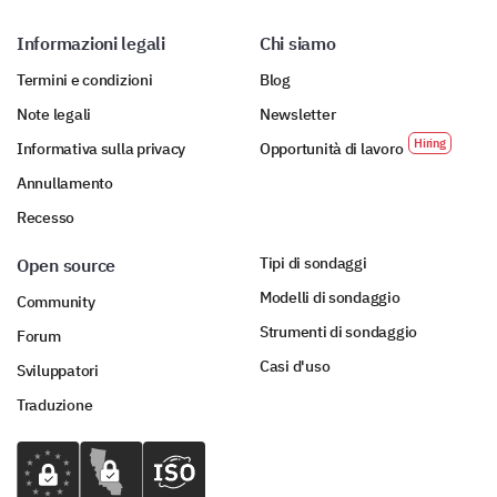
(Seleziona tutte le opzioni applicabili)
Informazioni legali
Chi siamo
Orientamento accademico
Termini e condizioni
Blog
Servizi di consulenza
Note legali
Newsletter
Orientamento professionale
Informativa sulla privacy
Opportunità di lavoro
Annullamento
Servizi sanitari
Recesso
Sostegno finanziario
Tipi di sondaggi
Open source
Modelli di sondaggio
Community
Ci sono servizi di supporto aggiuntivi che
Strumenti di sondaggio
vorresti vedere offerti?
Forum
Casi d'uso
Sviluppatori
Traduzione
Integrazione della tecnologia
La tecnologia gioca un ruolo fondamentale