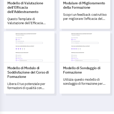
Modello di Valutazione
Modulare di Miglioramento
dell'Efficacia
della Formazione
dell'Addestramento
Scopri un feedback costruttivo
per migliorare l'efficacia del
Questo Template di
tuo programma di formazione
Valutazione dell'Efficacia
con questo completo Modulo
della Formazione ti consente
per il Miglioramento della
di misurare l'impatto delle tue
Modello di Modulo di Soddisfazione del Corso di Formazione
Modello di Sondaggio di Forma
Formazione.
iniziative di formazione.
Modello di Modulo di
Modello di Sondaggio di
Soddisfazione del Corso di
Formazione
Formazione
Utilizza questo modello di
sondaggio di formazione per
Libera il tuo potenziale per
ottenere informazioni
formazioni di qualità con
fondamentali sull'efficacia e la
questo modulo di
pertinenza del tuo programma
soddisfazione per la
di formazione.
formazione completo,
progettato per valutare le
formazioni.