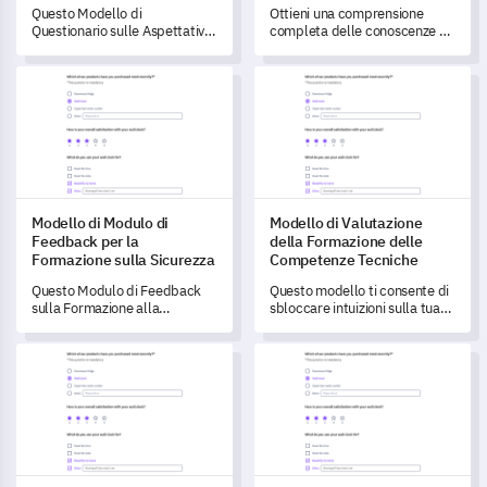
Questo Modello di
Ottieni una comprensione
Questionario sulle Aspettative
completa delle conoscenze e
Pre-Formative ti consente di
delle competenze preesistenti
valutare le aspettative e gli
dei tuoi studenti con questo
Modello di Modulo di Feedback per la Formazione sulla Sicure
Modello di Valutazione della 
stili di apprendimento dei
modello di valutazione delle
partecipanti prima di un corso.
competenze pre-formazione.
Modello di Modulo di
Modello di Valutazione
Feedback per la
della Formazione delle
Formazione sulla Sicurezza
Competenze Tecniche
Questo Modulo di Feedback
Questo modello ti consente di
sulla Formazione alla
sbloccare intuizioni sulla tua
Sicurezza ti consente di
recente formazione sulle
valutare l'efficacia del
competenze tecniche,
Modello di Valutazione dell'Efficacia dell'Addestramento
Modulare di Miglioramento de
programma di formazione alla
comprendendo il punto di
sicurezza della tua
vista e le esperienze dei
organizzazione.
partecipanti.