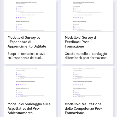
Modello di Survey per l'Esperienza di Apprendimento Digitale
Modello di Survey di Feedbac
Modello di Survey per
Modello di Survey di
l'Esperienza di
Feedback Post-
Apprendimento Digitale
Formazione
Scopri informazioni chiave
Questo modello di sondaggio
sull'esperienza dei tuoi
di feedback post-formazione ti
studenti con questo modello
assisterà nell'ottenere
di sondaggio per piattaforma
preziose informazioni
Modello di Sondaggio sulle Aspettative del Pre-Addestrament
Modello di Valutazione delle
di apprendimento digitale.
sull'efficacia delle tue sessioni
di formazione.
Modello di Sondaggio sulle
Modello di Valutazione
Aspettative del Pre-
delle Competenze Pre-
Addestramento
Formazione