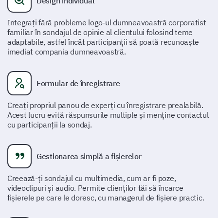
Design individual
îmbunătățiri viitoare.
Integrați fără probleme logo-ul dumneavoastră corporatist
În general, cât de probabil este să recomanzi
familiar în sondajul de opinie al clientului folosind teme
produsul nostru altora?
adaptabile, astfel încât participanții să poată recunoaște
imediat compania dumneavoastră.
Foarte puțin probabil
Probabil
Formular de înregistrare
Neutru
Creați propriul panou de experți cu înregistrare prealabilă.
Acest lucru evită răspunsurile multiple și menține contactul
Probabil
cu participanții la sondaj.
Foarte probabil
Gestionarea simplă a fișierelor
Ce îți place cel mai mult la produsul nostru?
Creează-ți sondajul cu multimedia, cum ar fi poze,
videoclipuri și audio. Permite clienților tăi să încarce
fișierele pe care le doresc, cu managerul de fișiere practic.