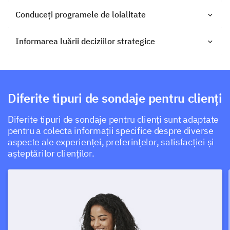
Conduceți programele de loialitate
Informarea luării deciziilor strategice
Diferite tipuri de sondaje pentru clienți
Diferite tipuri de sondaje pentru clienți sunt adaptate
pentru a colecta informații specifice despre diverse
aspecte ale experienței, preferințelor, satisfacției și
așteptărilor clienților.