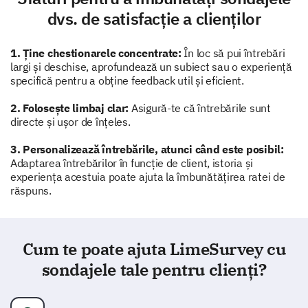
dvs. de satisfacție a clienților
Cum ai evalua rapiditatea de reacție a echipei
noastre de suport pentru clienți?
1. Ține chestionarele concentrate:
În loc să pui întrebări
Foarte slab
largi și deschise, aprofundează un subiect sau o experiență
specifică pentru a obține feedback util și eficient.
Slab
2. Folosește limbaj clar:
Asigură-te că întrebările sunt
directe și ușor de înțeles.
Medie
3. Personalizează întrebările, atunci când este posibil:
Bun
Adaptarea întrebărilor în funcție de client, istoria și
experiența acestuia poate ajuta la îmbunătățirea ratei de
Excelent
răspuns.
În cea mai recentă interacțiune cu suportul
nostru pentru clienți, problema ta a fost
Cum te poate ajuta LimeSurvey cu
rezolvată?
sondajele tale pentru clienți?