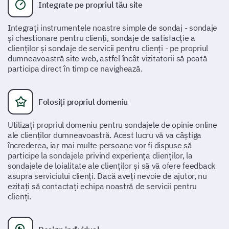
Da
Nu
Integrate pe propriul tău site
Integrați instrumentele noastre simple de sondaj - sondaje
Te rugăm să evaluezi utilitatea
și chestionare pentru clienți, sondaje de satisfacție a
reprezentantului nostru de suport pentru
clienților și sondaje de servicii pentru clienți - pe propriul
dumneavoastră site web, astfel încât vizitatorii să poată
clienți.
participa direct în timp ce navighează.
Foarte nefolositor
Nefolositor
Neutru
Ușor de fo
Folosiți propriul domeniu
Utilizați propriul domeniu pentru sondajele de opinie online
ale clienților dumneavoastră. Acest lucru vă va câștiga
Ce am putea îmbunătăți în experiența noastră
încrederea, iar mai multe persoane vor fi dispuse să
de servicii pentru clienți?
participe la sondajele privind experiența clienților, la
sondajele de loialitate ale clienților și să vă ofere feedback
asupra serviciului clienți. Dacă aveți nevoie de ajutor, nu
ezitați să contactați echipa noastră de servicii pentru
clienți.
Experiența ta generală și sugestii
Întotdeauna căutăm să ne îmbunătățim. Te rugăm să
oferi impresii generale și orice sugestii pentru