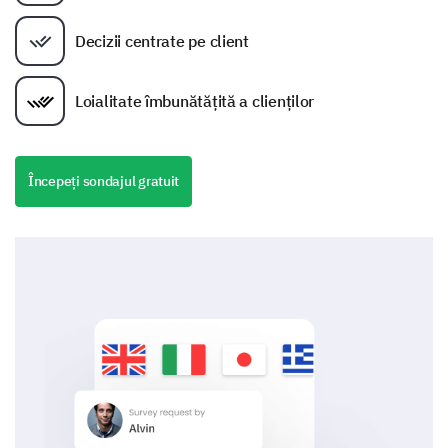
Decizii centrate pe client
Loialitate îmbunătățită a clienților
Începeți sondajul gratuit