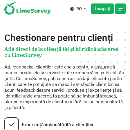
Începeți
RO
Chestionare pentru clienți
Află direct de la clienții tăi și îți ridică afacerea
cu LimeSurvey
Azi, feedbackul clienților este cheia pentru a asigura că
marca, produsele și serviciile tale rezonează cu publicul tău
țintă. Cu LimeSurvey, poți construi sondaje eficiente pentru
clienți care te pot ajuta să măsori satisfacția clienților, să
aduni feedback despre servicii, produse și experiențe și să
identifici unde afacerea ta poate să se îmbunătățească,
oferind o experiență de client mai fără cusur, personalizată
și plăcută.
Experiență îmbunătățită a clienților