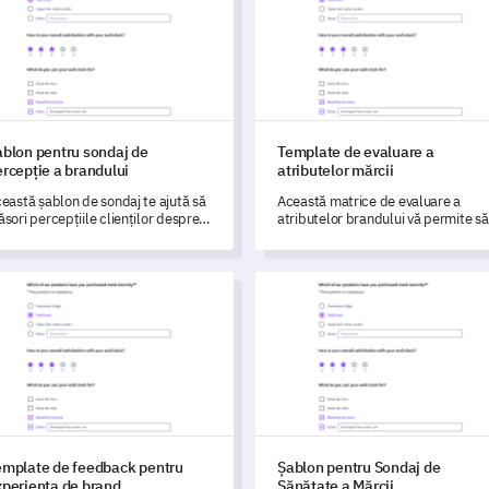
ablon pentru sondaj de
Template de evaluare a
rcepție a brandului
atributelor mărcii
eastă șablon de sondaj te ajută să
Această matrice de evaluare a
sori percepțiile clienților despre
atributelor brandului vă permite să
andul tău și să obții informații
analizați și să măsurați percepția și
ențiale pentru îmbunătățirea
experiențele publicului dvs. cu
andului.
brandul dvs.
late de feedback pentru experiența de brand
Șablon pentru Sondaj de Sănăt
emplate de feedback pentru
Șablon pentru Sondaj de
xperiența de brand
Sănătate a Mărcii