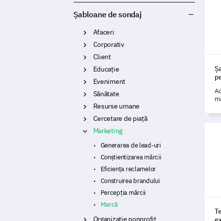
Șabloane de sondaj
Afaceri
Corporativ
Client
Ș
Educație
pe
Eveniment
Ac
Sănătate
mă
Resurse umane
br
es
Cercetare de piață
br
Temp
Marketing
Generarea de lead-uri
Conștientizarea mărcii
Eficiența reclamelor
Construirea brandului
Percepția mărcii
Marcă
T
Organizație nonprofit
e