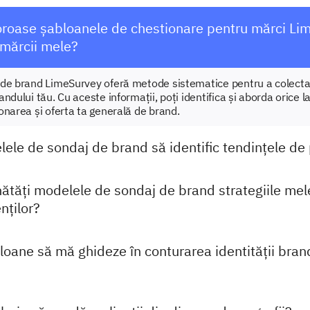
oroase șabloanele de chestionare pentru mărci Li
 mărcii mele?
de brand LimeSurvey oferă metode sistematice pentru a colecta 
ndului tău. Cu aceste informații, poți identifica și aborda orice l
onarea și oferta ta generală de brand.
lele de sondaj de brand să identific tendințele de
tăți modelele de sondaj de brand strategiile mel
nților?
loane să mă ghideze în conturarea identității bran