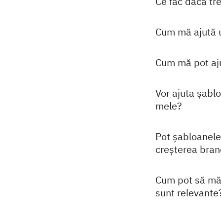
Ce fac dacă tr
Cum mă ajută u
Cum mă pot aju
Vor ajuta șabl
mele?
Pot șabloanele
creșterea bran
Cum pot să mă 
sunt relevante