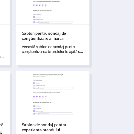
Șablon pentru sondaj de
conștientizare a mărcii
Această șablon de sondaj pentru
conștientizarea brandului te ajută să
măsori și să înțelegi percepțiile și
l
recunoașterea consumatorilor față
de brandul tău.
e
rcă
Șablon de sondaj pentru experiența brandului
că
Șablon de sondaj pentru
experiența brandului
să