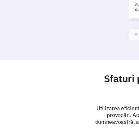
Ac
da
cl
d
Sfaturi
Utilizarea eficie
provocări. Ac
dumneavoastră, a i