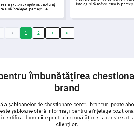
înțelegi și să măsori cum își percep
eastă șablon vă ajută să capturați
clienții brandul tău.
te și să înțelegeți percepțiile
ienților dvs. despre marca
umneavoastră.
1
2
 pentru îmbunătățirea chestiona
brand
ntă a șabloanelor de chestionare pentru branduri poate abo
este șabloane oferă informații pentru a înțelege pozițion
dentifica domeniile pentru îmbunătățire și a crește satisfa
clienților.