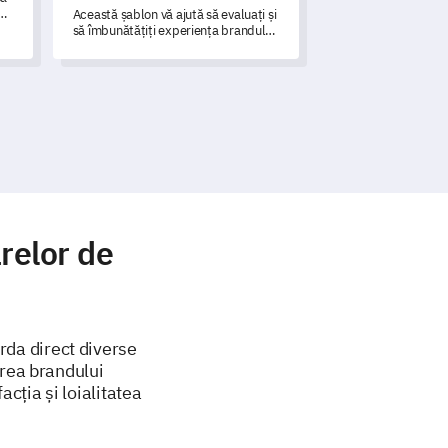
Această șablon vă ajută să evaluați și
să îmbunătățiți experiența brandului
dvs.
relor de
rda direct diverse
area brandului
cția și loialitatea