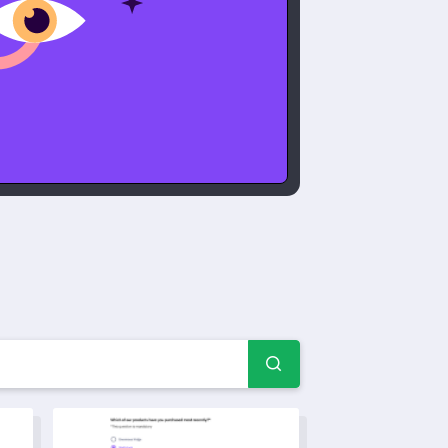
ulare Marcă pentru chest
elor mărcii
Template de sondaj pentru advocacy de brand