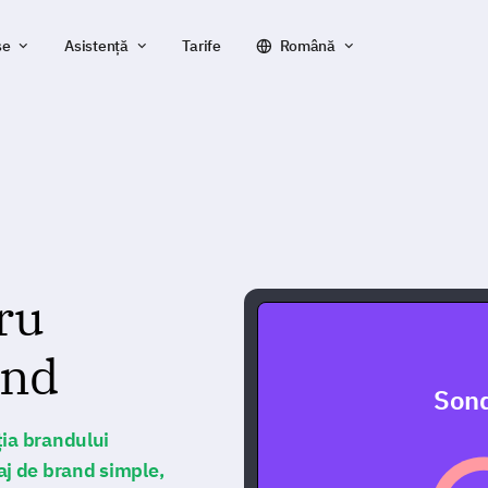
se
Asistență
Tarife
Română
ru
and
Sond
ția brandului
j de brand simple,