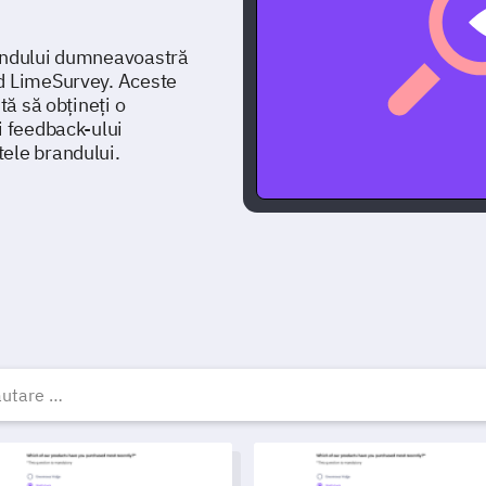
randului dumneavoastră
nd LimeSurvey. Aceste
tă să obțineți o
i feedback-ului
ele brandului.
abloane, exemple și form
on pentru sondaj de percepție a brandului
Template de evaluare a atribut