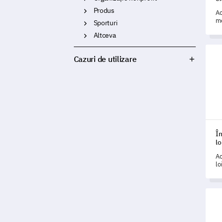
Produs
Ac
me
Sporturi
în
Altceva
și
ta
Într
Cazuri de utilizare
În
lo
Ac
lo
să
mă
și
Șabl
al