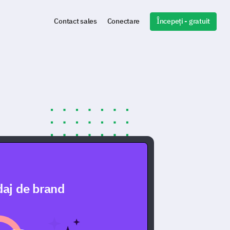
Începeți - gratuit
Contact sales
Conectare
aj de brand