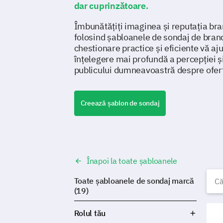
dar cuprinzătoare.
Îmbunătățiți imaginea și reputația b
folosind șabloanele de sondaj de bra
chestionare practice și eficiente vă aju
înțelegere mai profundă a percepției ș
publicului dumneavoastră despre ofert
Creează șablon de sondaj
Înapoi la toate șabloanele
Ș
Toate șabloanele de sondaj marcă
(19)
Șabl
Rolul tău