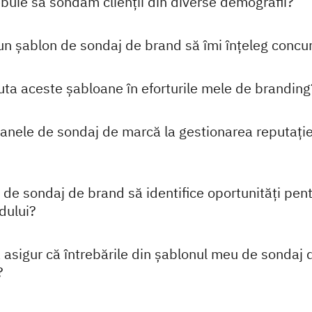
ebuie să sondăm clienții din diverse demografii?
n șablon de sondaj de brand să îmi înțeleg concu
ta aceste șabloane în eforturile mele de branding
oanele de sondaj de marcă la gestionarea reputație
 de sondaj de brand să identifice oportunități pen
dului?
asigur că întrebările din șablonul meu de sondaj 
?