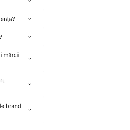
rența?
?
i mărcii
tru
de brand