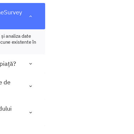
meSurvey
și analiza date
acune existente în
 piață?
e de
dului