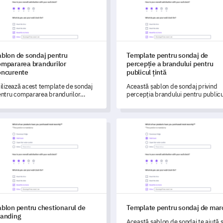
ablon de sondaj pentru
Template pentru sondaj de
ompararea brandurilor
percepție a brandului pentru
oncurente
publicul țintă
ilizează acest template de sondaj
Această șablon de sondaj privind
ntru compararea brandurilor
percepția brandului pentru publicu
mpetitor pentru a evalua și
țintă vă permite să evaluați și să
ansforma performanța brandului
înțelegeți eficient percepția și
u în relație cu concurenții.
sentimentele publicului dvs. față d
on pentru chestionarul de branding
Template pentru sondaj de ma
brandul dvs.
blon pentru chestionarul de
Template pentru sondaj de mar
randing
Această șablon de sondaj te ajută 