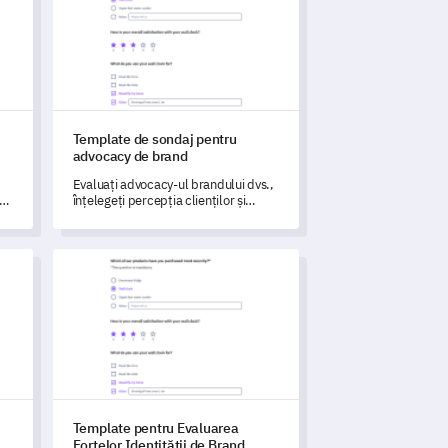
Template de sondaj pentru
advocacy de brand
Evaluați advocacy-ul brandului dvs.,
înțelegeți percepția clienților și
colectați date despre experiențele
lor cu acest șablon robust și
strategic conceput.
ate a Mărcii
Template pentru Evaluarea Forțelor Identității de Brand
Template pentru Evaluarea
Forțelor Identității de Brand