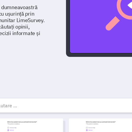
ia dumneavoastră
u ușurință prin
munitar LimeSurvey.
ăutați opinii,
cizii informate și
abloane, exemple și form
on de sondaj pentru implicarea comunității
Model de formular de feedbac