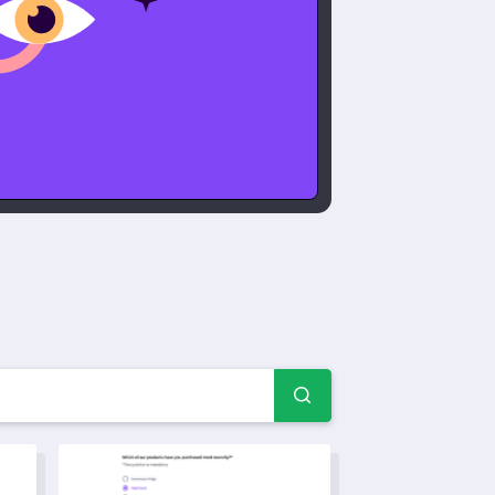
ulare Comunitate pentru 
k pentru evenimente comunitare
Template de feedback pentru inițiativele de sănătate c