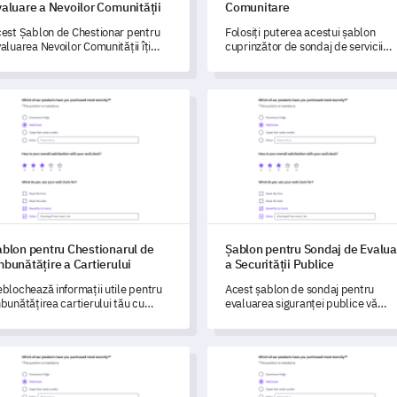
aluare a Nevoilor Comunității
Comunitare
est Șablon de Chestionar pentru
Folosiți puterea acestui șablon
aluarea Nevoilor Comunității îți
cuprinzător de sondaj de servicii
eră puterea de a măsura și înțelege
comunitare pentru a înțelege și a
voile comunității și percepția
aborda preocupările comunității
upra serviciilor.
dumneavoastră privind serviciile
on pentru Chestionarul de Îmbunătățire a Cartierului
Șablon pentru Sondaj de Evalua
locale.
ablon pentru Chestionarul de
Șablon pentru Sondaj de Evalua
bunătățire a Cartierului
a Securității Publice
blochează informații utile pentru
Acest șablon de sondaj pentru
bunătățirea cartierului tău cu
evaluarea siguranței publice vă
est șablon cuprinzător de sondaj.
permite să evaluați în mod
cuprinzător atât preocupările
obiective, cât și cele subiective
on pentru Formular de Feedback pentru Programele de Tineret
Șablon formular biserică
legate de siguranța din comunitate
dumneavoastră.