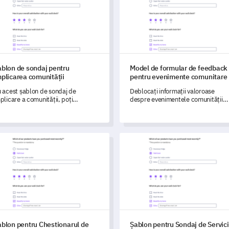
ablon de sondaj pentru
Model de formular de feedback
plicarea comunității
pentru evenimente comunitare
 acest șablon de sondaj de
Deblocați informații valoroase
plicare a comunității, poți
despre evenimentele comunității
scoperi informații despre
dvs. cu acest șablon cuprinzător d
periențele și nivelurile de
formular de feedback.
plicare ale membrilor comunității
le.
on pentru Chestionarul de Evaluare a Nevoilor Comunității
Șablon pentru Sondaj de Servi
ablon pentru Chestionarul de
Șablon pentru Sondaj de Servici