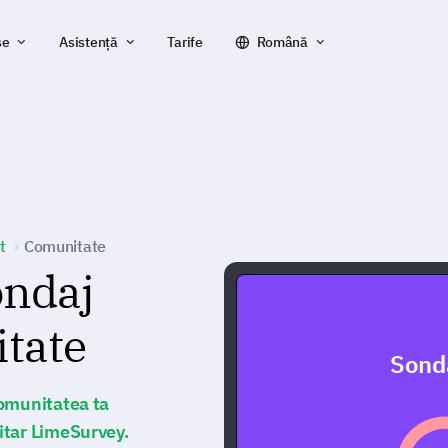
se
Asistență
Tarife
Română
t
Comunitate
ondaj
tate
Sond
comunitatea ta
itar LimeSurvey.