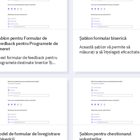
ablon pentru Formular de
Șablon formular biserică
eedback pentru Programele de
Această șablon vă permite să
neret
măsurați și să înțelegeți eficacitate
serviciilor bisericii și inițiativelor
est formular de feedback pentru
comunitare.
ogramele destinate tinerilor îți
rmite să obții informații valoroase
spre eficiența inițiativelor tale
ntru tineri, astfel încât să poți
l de formular de înregistrare a bisericii
Șablon pentru chestionarul vol
entifica domeniile ce necesită
timizare.
del de formular de înregistrare
Șablon pentru chestionarul
bisericii
voluntarilor