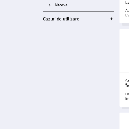
Ev
Altceva
Ac
Ev
Cazuri de utilizare
of
ne
as
Șabl
Ș
Îm
De
îm
ac
Șabl