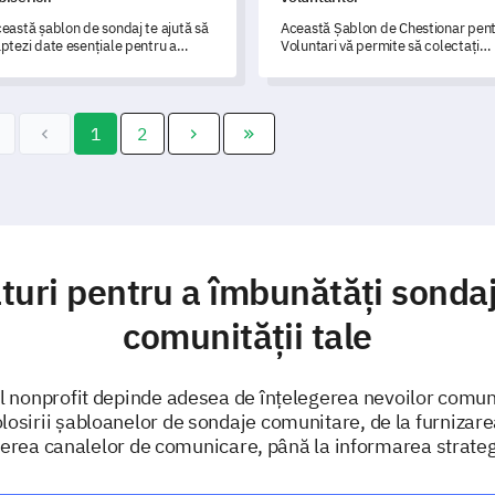
eastă șablon de sondaj te ajută să
Această Șablon de Chestionar pen
ptezi date esențiale pentru a
Voluntari vă permite să colectați
bunătăți comunitatea și serviciile
date și să obțineți feedback de la
sericii tale.
voluntarii dvs.
1
2
turi pentru a îmbunătăți sonda
comunității tale
l nonprofit depinde adesea de înțelegerea nevoilor comunit
folosirii șabloanelor de sondaje comunitare, de la furnizare
erea canalelor de comunicare, până la informarea strategi