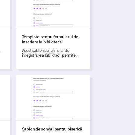
Template pentru formularul de
înscriere la bibliotecă
a
Acest șablon de formular de
înregistrare a bibliotecii permite
capturarea informațiilor esențiale și
înțelegerea preferințelor membrilor
dumneavoastră într-un mod eficient.
untarilor
Șablon de sondaj pentru biserică
Șablon de sondaj pentru biserică