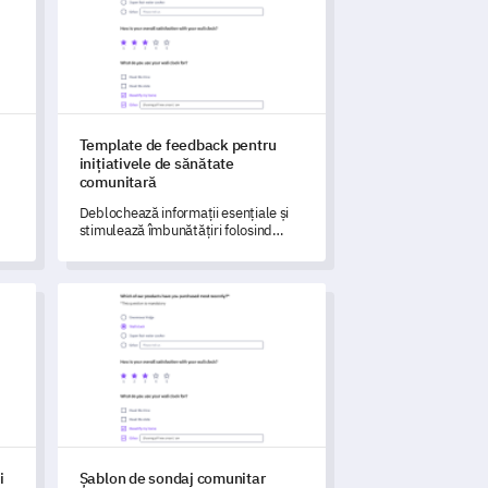
Template de feedback pentru
inițiativele de sănătate
comunitară
Deblochează informații esențiale și
e
stimulează îmbunătățiri folosind
acest șablon pentru a evalua
Inițiativele de Sănătate Comunitară.
cii Comunitare
Șablon de sondaj comunitar
i
Șablon de sondaj comunitar