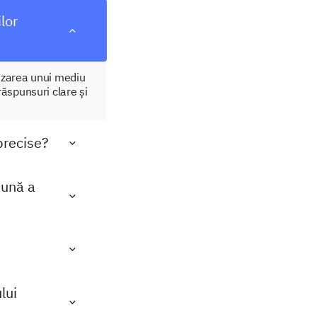
lor
nizarea unui mediu
răspunsuri clare și
precise?
bună a
lui