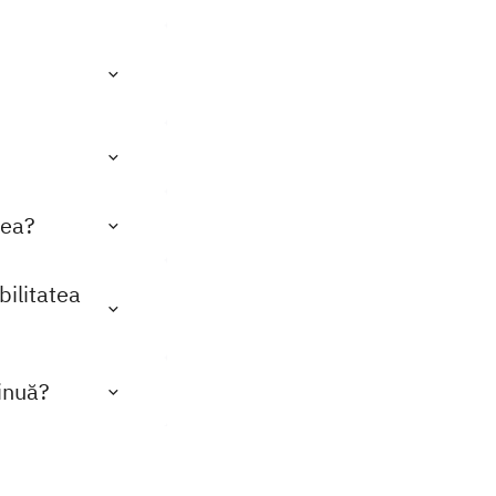
tea?
bilitatea
inuă?