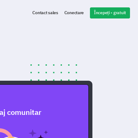
Începeți - gratuit
Contact sales
Conectare
aj comunitar