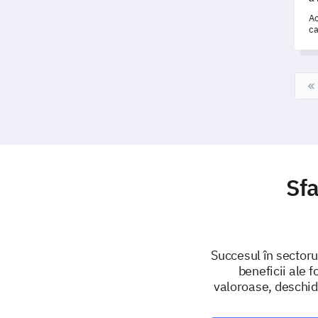
Ac
ca
îm
bi
Sfa
Succesul în sectoru
beneficii ale 
valoroase, deschid