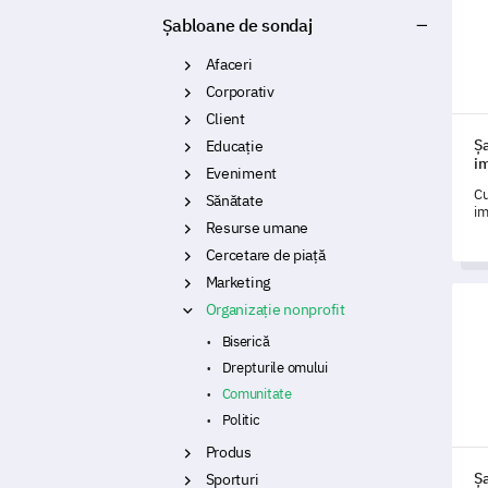
Șabloane de sondaj
Afaceri
Corporativ
Client
Ș
Educație
im
Eveniment
Cu
Sănătate
im
Resurse umane
de
ex
Cercetare de piață
im
Marketing
ta
Șabl
Organizație nonprofit
Biserică
Drepturile omului
Comunitate
Politic
Produs
Ș
Sporturi