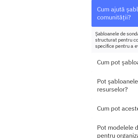
Cum ajută șabl
comunității?
Șabloanele de sonda
structurat pentru co
specifice pentru a e
Cum pot șabloa
Pot șabloanele
resurselor?
Cum pot acest
Pot modelele d
pentru organiza