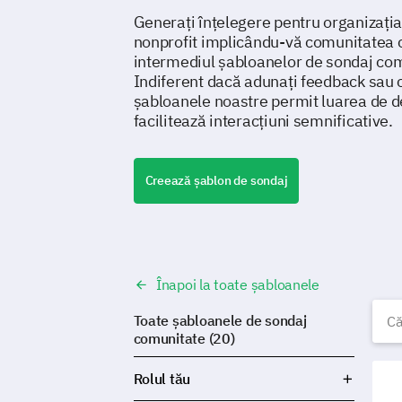
Generați înțelegere pentru organizaț
nonprofit implicându-vă comunitatea c
intermediul șabloanelor de sondaj co
Indiferent dacă adunați feedback sau c
șabloanele noastre permit luarea de de
facilitează interacțiuni semnificative.
Creează șablon de sondaj
Înapoi la toate șabloanele
Ș
Toate șabloanele de sondaj
comunitate (20)
Șabl
Rolul tău