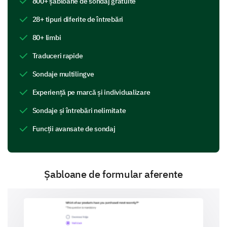
800+ șabloane de sondaj gratuite
comunitatea noastră și asupra domeniilor în care
putem îmbunătăți.
28+ tipuri diferite de întrebări
Ce domenii crezi că trebuie îmbunătățite în
80+ limbi
comunitatea noastră?
Traduceri rapide
Organizarea de evenimente
Sondaje multilingve
Experiență pe marcă și individualizare
Sondaje și întrebări nelimitate
Prezență online
Funcții avansate de sondaj
Șabloane de formular aferente
Comunicare