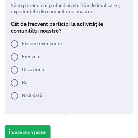
Să explorăm mai profund nivelul tău de implicare și
experiențele din comunitatea noastră.
Cât de frecvent participi la activitățile
comunității noastre?
Fiecare eveniment
Frecvent
Occazional
Rar
Niciodată
Cum ai evalua nivelul tău de implicare în
următoarele aspecte ale comunității?
Începe cu un șablon
Opțiuni: