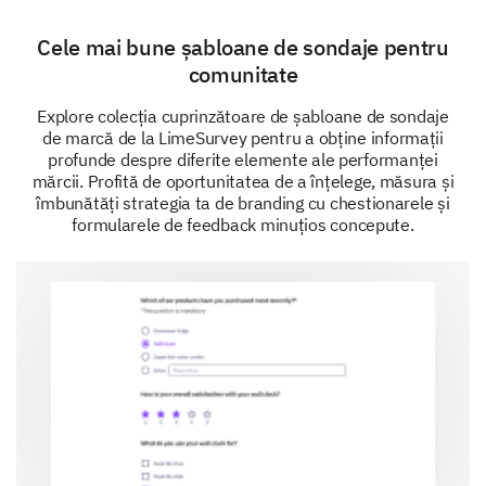
Inițiative comunitare
Cele mai bune șabloane de sondaje pentru
Activități sociale
comunitate
Explore colecția cuprinzătoare de șabloane de sondaje
de marcă de la LimeSurvey pentru a obține informații
Experiență personală și sugestii
profunde despre diferite elemente ale performanței
Apreciem experiențele tale personale și sugestiile
mărcii. Profită de oportunitatea de a înțelege, măsura și
pentru îmbunătățirea comunității noastre.
îmbunătăți strategia ta de branding cu chestionarele și
formularele de feedback minuțios concepute.
Poți împărtăși o experiență pozitivă pe care ai
avut-o în timp ce participai la activitățile
comunității noastre?
Ai vreo sugestie despre cum putem îmbunătăți
activitățile comunității noastre?