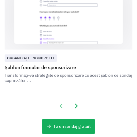
Lideri
Niciuna
ORGANIZAȚIE NONPROFIT
Șablon formular de sponsorizare
Transformați-vă strategiile de sponsorizare cu acest șablon de sondaj
cuprinzător. ...
Te rugăm să evaluezi nivelul tău de satisfacție
și importanță pentru următoarele aspecte ale
comunității.
Previous slide
Next slide
Foarte nesatisfăcut
Fă un sondaj gratuit
Comunicare din partea liderilor