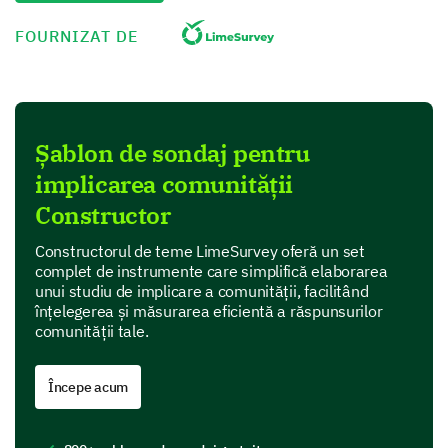
- Foarte implicat
FOURNIZAT DE
- Implicat
- Neutru
- Deloc implicat
- Foarte deloc implicat
Șablon de sondaj pentru
implicarea comunității
Întâlniri comunitare
Constructor
Inițiative la nivel comunitar (de exemplu, evenimente 
Constructorul de teme LimeSurvey oferă un set
complet de instrumente care simplifică elaborarea
Discuții online
unui studiu de implicare a comunității, facilitând
înțelegerea și măsurarea eficientă a răspunsurilor
Întâlniri sociale
comunității tale.
Începe acum
Percepția comunității și îmbunătățirea ei
Să reflectăm asupra percepției tale despre