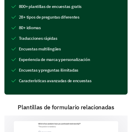
comunidad y áreas que podemos mejorar.
800+ plantillas de encuestas gratis
¿Qué áreas consideras que necesitan mejoras
28+ tipos de preguntas diferentes
dentro de nuestra comunidad?
80+ idiomas
Organización de eventos
Traducciones rápidas
Encuestas multilingües
Experiencia de marca y personalización
Presencia en línea
Encuestas y preguntas ilimitadas
Características avanzadas de encuestas
Comunicación
Plantillas de formulario relacionadas