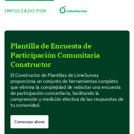
- Muy comprometido
IMPULSADO POR
- Comprometido
- Neutral
- Desconectado
- Muy desconectado
Plantilla de Encuesta de
Participación Comunitaria
Reuniones comunitarias
Constructor
Iniciativas comunitarias (por ejemplo, eventos de limpi
El Constructor de Plantillas de LimeSurvey
proporciona un conjunto de herramientas completo
Discusiones en línea
que elimina la complejidad de redactar una encuesta
de participación comunitaria, facilitando la
Reuniones sociales
comprensión y medición efectiva de las respuestas de
tu comunidad.
Percepción y Mejora de la Comunidad
Comenzar ahora
Reflexionemos sobre tu percepción de nuestra