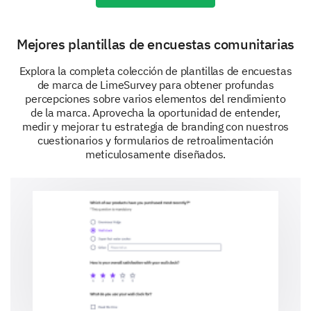
Actividades sociales
Mejores plantillas de encuestas comunitarias
Explora la completa colección de plantillas de encuestas
Experiencia Personal y Sugerencias
de marca de LimeSurvey para obtener profundas
percepciones sobre varios elementos del rendimiento
Valoramos tus experiencias personales y sugerencias
de la marca. Aprovecha la oportunidad de entender,
para mejorar nuestra comunidad.
medir y mejorar tu estrategia de branding con nuestros
cuestionarios y formularios de retroalimentación
¿Puedes compartir una experiencia
meticulosamente diseñados.
particularmente positiva que hayas tenido al
participar en nuestras actividades
comunitarias?
¿Tienes alguna sugerencia sobre cómo
podemos mejorar nuestras actividades