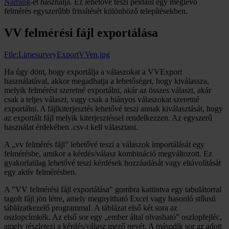
Naming
-et használja. Ez lehetővé teszi például egy meglévő
felmérés egyszerűbb frissítését különböző telepítésekben.
VV felmérési fájl exportálása
File:LimesurveyExportVVen.jpg
Ha úgy dönt, hogy exportálja a válaszokat a VVExport
használatával, akkor megadhatja a lehetőséget, hogy kiválassza,
melyik felmérést szeretné exportálni, akár az összes választ, akár
csak a teljes választ, vagy csak a hiányos válaszokat szeretné
exportálni. A fájlkiterjesztés lehetővé teszi annak kiválasztását, hogy
az exportált fájl melyik kiterjesztéssel rendelkezzen. Az egyszerű
használat érdekében .csv-t kell választani.
A „vv felmérés fájl” lehetővé teszi a válaszok importálását egy
felmérésbe, amikor a kérdés/válasz kombináció megváltozott. Ez
gyakorlatilag lehetővé teszi kérdések hozzáadását vagy eltávolítását
egy aktív felmérésben.
A "VV felmérési fájl exportálása" gombra kattintva egy tabulátorral
tagolt fájl jön létre, amely megnyitható Excel vagy hasonló stílusú
táblázatkezelő programmal. A táblázat első két sora az
oszlopcímkék. Az első sor egy „ember által olvasható” oszlopfejléc,
amely részletezi a kérdés/válasz mező nevét. A második sor az adott