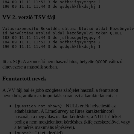
184 09.11.11 11:53 3 de sdfhsifgsyergze 2

VV 2. verzió TSV fájl
Válaszazonosító Beküldés dátuma Utolsó oldal Kezdőnyelv
id benyújtása utolsó oldal kezdőnyelvi token QCODE

183 09.11.11 11:44 3 de jsfhusdgqfygqsy 4 

184 09.11.11 11:53 3 de sdfhsifgsyergze 2

Itt az SQGA azonosító nem használatos, helyette
változó
QCODE
elnevezése a második sorban.
Fenntartott nevek
A .VV fájl bal és jobb szögletes zárójelet használ a fenntartott
nevekhöz, amikor az importálás során ezt a karakterláncot a :
: NULL érték helyettesíti az
{question_not_shown}
adatbázisban. A LimeSurvey az [üres karakterláncot]
használja a megválaszolatlan kérdéshez, a NULL értéket
pedig a nem megjelenített kérdéshez (kifejezéskezelővel vagy
a felmérés maximális lépésével).
: " (két idézőjel)
{quote}