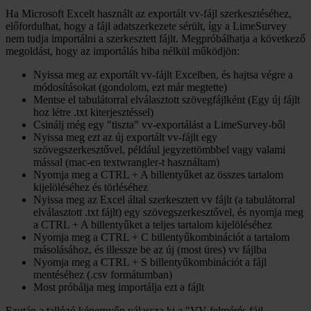
Ha Microsoft Excelt használt az exportált vv-fájl szerkesztéséhez,
előfordulhat, hogy a fájl adatszerkezete sérült, így a LimeSurvey
nem tudja importálni a szerkesztett fájlt. Megpróbálhatja a következő
megoldást, hogy az importálás hiba nélkül működjön:
Nyissa meg az exportált vv-fájlt Excelben, és hajtsa végre a
módosításokat (gondolom, ezt már megtette)
Mentse el tabulátorral elválasztott szövegfájlként (Egy új fájlt
hoz létre .txt kiterjesztéssel)
Csinálj még egy "tiszta" vv-exportálást a LimeSurvey-ből
Nyissa meg ezt az új exportált vv-fájlt egy
szövegszerkesztővel, például jegyzettömbbel vagy valami
mással (mac-en textwrangler-t használtam)
Nyomja meg a CTRL + A billentyűket az összes tartalom
kijelöléséhez és törléséhez
Nyissa meg az Excel által szerkesztett vv fájlt (a tabulátorral
elválasztott .txt fájlt) egy szövegszerkesztővel, és nyomja meg
a CTRL + A billentyűket a teljes tartalom kijelöléséhez
Nyomja meg a CTRL + C billentyűkombinációt a tartalom
másolásához, és illessze be az új (most üres) vv fájlba
Nyomja meg a CTRL + S billentyűkombinációt a fájl
mentéséhez (.csv formátumban)
Most próbálja meg importálja ezt a fájlt
Ezután a tallózó képernyőn válassza ki a "VV felmérés fájl