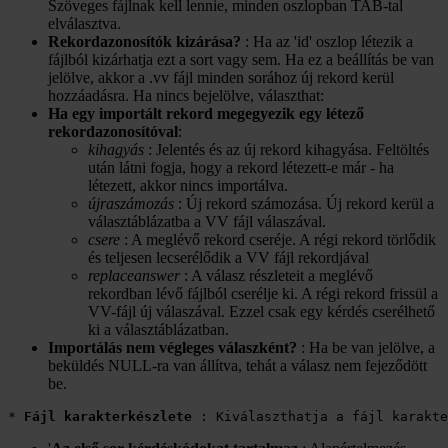
Szöveges fájlnak kell lennie, minden oszlopban TAB-tal
elválasztva.
Rekordazonosítók kizárása?
: Ha az 'id' oszlop létezik a
fájlból kizárhatja ezt a sort vagy sem. Ha ez a beállítás be van
jelölve, akkor a .vv fájl minden sorához új rekord kerül
hozzáadásra. Ha nincs bejelölve, választhat:
Ha egy importált rekord megegyezik egy létező
rekordazonosítóval
:
kihagyás
: Jelentés és az új rekord kihagyása. Feltöltés
után látni fogja, hogy a rekord létezett-e már - ha
létezett, akkor nincs importálva.
újraszámozás
: Új rekord számozása. Új rekord kerül a
választáblázatba a VV fájl válaszával.
csere
: A meglévő rekord cseréje. A régi rekord törlődik
és teljesen lecserélődik a VV fájl rekordjával
replaceanswer
: A válasz részleteit a meglévő
rekordban lévő fájlból cserélje ki. A régi rekord frissül a
VV-fájl új válaszával. Ezzel csak egy kérdés cserélhető
ki a választáblázatban.
Importálás nem végleges válaszként?
: Ha be van jelölve, a
beküldés NULL-ra van állítva, tehát a válasz nem fejeződött
be.
* 
Fájl karakterkészlete