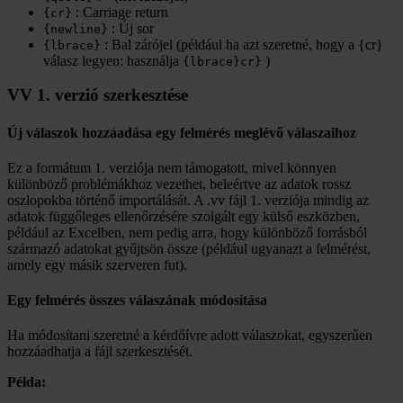
: Carriage return
{cr}
: Új sor
{newline}
: Bal zárójel (például ha azt szeretné, hogy a {cr}
{lbrace}
válasz legyen: használja
)
{lbrace}cr}
VV 1. verzió szerkesztése
Új válaszok hozzáadása egy felmérés meglévő válaszaihoz
Ez a formátum 1. verziója nem támogatott, mivel könnyen
különböző problémákhoz vezethet, beleértve az adatok rossz
oszlopokba történő importálását. A .vv fájl 1. verziója mindig az
adatok függőleges ellenőrzésére szolgált egy külső eszközben,
például az Excelben, nem pedig arra, hogy különböző forrásból
származó adatokat gyűjtsön össze (például ugyanazt a felmérést,
amely egy másik szerveren fut).
Egy felmérés összes válaszának módosítása
Ha módosítani szeretné a kérdőívre adott válaszokat, egyszerűen
hozzáadhatja a fájl szerkesztését.
Példa: