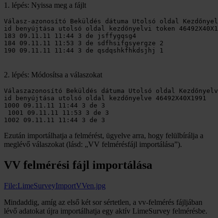
1. lépés: Nyissa meg a fájlt
Válasz-azonosító Beküldés dátuma Utolsó oldal Kezdőnyel
id benyújtása utolsó oldal kezdőnyelvi token 46492X40X1
183 09.11.11 11:44 3 de jsffygqsg4 

184 09.11.11 11:53 3 de sdfhsifgsyergze 2

2. lépés: Módosítsa a válaszokat
Válaszazonosító Beküldés dátuma Utolsó oldal Kezdőnyelv
id benyújtása utolsó oldal kezdőnyelve 46492X40X1991

1000 09.11.11 11:44 3 de 3

 1001 09.11.11 11:53 3 de 3

Ezután importálhatja a felmérést, ügyelve arra, hogy felülbírálja a
meglévő válaszokat (lásd: „VV felmérésfájl importálása”).
VV felmérési fájl importálása
File:LimeSurveyImportVVen.jpg
Mindaddig, amíg az első két sor sértetlen, a vv-felmérés fájljában
lévő adatokat újra importálhatja egy aktív LimeSurvey felmérésbe.