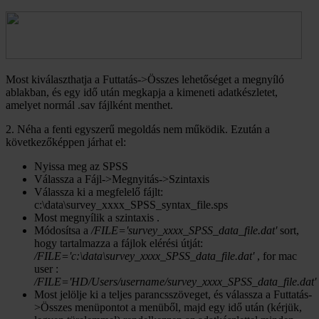
Most kiválaszthatja a Futtatás->Összes lehetőséget a megnyíló
ablakban, és egy idő után megkapja a kimeneti adatkészletet,
amelyet normál .sav fájlként menthet.
2. Néha a fenti egyszerű megoldás nem működik. Ezután a
következőképpen járhat el:
Nyissa meg az SPSS
Válassza a Fájl->Megnyitás->Szintaxis
Válassza ki a megfelelő fájlt:
c:\data\survey_xxxx_SPSS_syntax_file.sps
Most megnyílik a szintaxis .
Módosítsa a
/FILE='survey_xxxx_SPSS_data_file.dat'
sort,
hogy tartalmazza a fájlok elérési útját:
/FILE='c:\data\survey_xxxx_SPSS_data_file.dat'
, for mac
user :
/FILE='HD/Users/username/survey_xxxx_SPSS_data_file.dat'
Most jelölje ki a teljes parancsszöveget, és válassza a Futtatás-
>Összes menüpontot a menüből, majd egy idő után (kérjük,