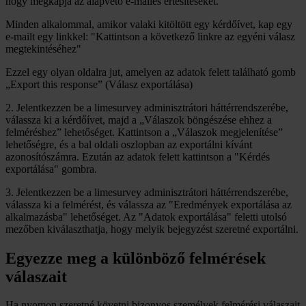
hogy megkapja az alapvető e-mailes értesítéseket.
Minden alkalommal, amikor valaki kitöltött egy kérdőívet, kap egy
e-mailt egy linkkel: "Kattintson a következő linkre az egyéni válasz
megtekintéséhez"
Ezzel egy olyan oldalra jut, amelyen az adatok felett található gomb
„Export this response” (Válasz exportálása)
2. Jelentkezzen be a limesurvey adminisztrátori háttérrendszerébe,
válassza ki a kérdőívet, majd a „Válaszok böngészése ehhez a
felméréshez” lehetőséget. Kattintson a „Válaszok megjelenítése”
lehetőségre, és a bal oldali oszlopban az exportálni kívánt
azonosítószámra. Ezután az adatok felett kattintson a "Kérdés
exportálása" gombra.
3. Jelentkezzen be a limesurvey adminisztrátori háttérrendszerébe,
válassza ki a felmérést, és válassza az "Eredmények exportálása az
alkalmazásba" lehetőséget. Az "Adatok exportálása" feletti utolsó
mezőben kiválaszthatja, hogy melyik bejegyzést szeretné exportálni.
Egyezze meg a különböző felmérések
válaszait
Ha nyomon szeretné követni bizonyos személyek felmérési válaszait