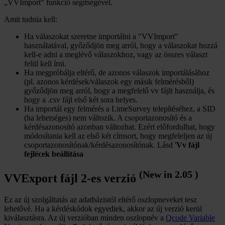
„VVImport” funkció segítségével.
Amit tudnia kell:
Ha válaszokat szeretne importálni a "VVImport"
használatával, győződjön meg arról, hogy a válaszokat hozzá
kell-e adni a meglévő válaszokhoz, vagy az összes választ
felül kell írni.
Ha megpróbálja eltérő, de azonos válaszok importálásához
(pl. azonos kérdések/válaszok egy másik felmérésből)
győződjön meg arról, hogy a megfelelő vv fájlt használja, és
hogy a .csv fájl első két sora helyes.
Ha importál egy felmérés a LimeSurvey telepítéséhez, a SID
(ha lehetséges) nem változik. A csoportazonosító és a
kérdésazonosító azonban változhat. Ezért előfordulhat, hogy
módosítania kell az első két címsort, hogy megfeleljen az új
csoportazonosítónak/kérdésazonosítónak. Lásd '
Vv fájl
fejlécek beállítása
(New in 2.05 )
VVExport fájl 2-es verzió
Ez az új szolgáltatás az adatbázistól eltérő oszlopneveket tesz
lehetővé. Ha a kérdéskódok egyediek, akkor az új verzió kerül
kiválasztásra. Az új verzióban minden oszlopnév a
Qcode Variable