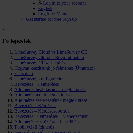
Log in to your account
English
Log in to Manual
Get started for free
Sign up
x
Fő fejezetek
LimeSurvey Cloud vs LimeSurvey CE
LimeSurvey Cloud – Rövid útmutató
LimeSurvey CE - Telepítés
Hogyan készítsünk jó felmérést (Útmutató)
Elkezdeni
LimeSurvey konfiguráció
Bevezetés – Felmérések
A felmérés beállításainak megtekintése
A felmérés menü megtekintése
A felmérés szerkezetének megtekintése
Bevezetés – Kérdések
Bevezetés – Kérdéscsoportok
Bevezetés - Felmérések - Menedzsment
A felmérés eszköztárának beállításai
Többnyelvű felmérés
Gyors útmutató – ExpressionScript