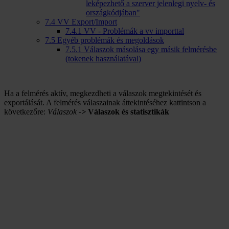
leképezhető a szerver jelenlegi nyelv- és
országkódjában"
7.4
VV Export/Import
7.4.1
VV - Problémák a vv importtal
7.5
Egyéb problémák és megoldások
7.5.1
Válaszok másolása egy másik felmérésbe
(tokenek használatával)
Ha a felmérés aktív, megkezdheti a válaszok megtekintését és
exportálását. A felmérés válaszainak áttekintéséhez kattintson a
következőre:
Válaszok
->
Válaszok és statisztikák