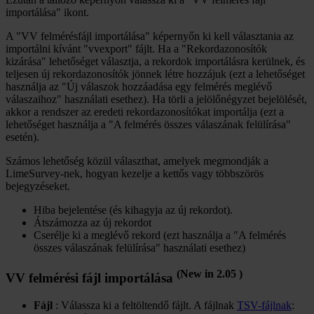
importálása" ikont.
A "VV felmérésfájl importálása" képernyőn ki kell választania az
importálni kívánt "vvexport" fájlt. Ha a "Rekordazonosítók
kizárása" lehetőséget választja, a rekordok importálásra kerülnek, és
teljesen új rekordazonosítók jönnek létre hozzájuk (ezt a lehetőséget
használja az "Új válaszok hozzáadása egy felmérés meglévő
válaszaihoz" használati esethez). Ha törli a jelölőnégyzet bejelölését,
akkor a rendszer az eredeti rekordazonosítókat importálja (ezt a
lehetőséget használja a "A felmérés összes válaszának felülírása"
esetén).
Számos lehetőség közül választhat, amelyek megmondják a
LimeSurvey-nek, hogyan kezelje a kettős vagy többszörös
bejegyzéseket.
Hiba bejelentése (és kihagyja az új rekordot).
Átszámozza az új rekordot
Cserélje ki a meglévő rekord (ezt használja a "A felmérés
összes válaszának felülírása" használati esethez)
(New in 2.05 )
VV felmérési fájl importálása
Fájl
: Válassza ki a feltöltendő fájlt. A fájlnak
TSV-fájlnak
: