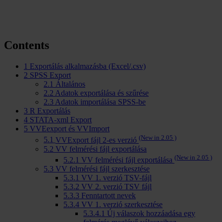
Contents
1
Exportálás alkalmazásba (Excel/.csv)
2
SPSS Export
2.1
Általános
2.2
Adatok exportálása és szűrése
2.3
Adatok importálása SPSS-be
3
R Exportálás
4
STATA-xml Export
5
VVEexport és VVImport
(New in 2.05 )
5.1
VVExport fájl 2-es verzió
5.2
VV felmérési fájl exportálása
(New in 2.05 )
5.2.1
VV felmérési fájl exportálása
5.3
VV felmérési fájl szerkesztése
5.3.1
VV 1. verzió TSV-fájl
5.3.2
VV 2. verzió TSV fájl
5.3.3
Fenntartott nevek
5.3.4
VV 1. verzió szerkesztése
5.3.4.1
Új válaszok hozzáadása egy