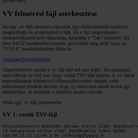
Qcode-név).
VV felmérési fájl szerkesztése
Ha egy .vv fájlt sikeresen exportált, egy táblázatkezelő eszközzel
megnyithatja és szerkesztheti a fájlt. Ha a fájl megnyitásakor
oszlopelválasztót kell választania, használja a "Tab" karaktert. Ha
nem ASCII karaktereket használ, győződjön meg arról, hogy az
"UTF-8" karakterkészletet állítja be.
Template:Figyelmeztetés
Alapértelmezés szerint a .vv fájl első két sora fejléc. Ha szükséges,
eltávolíthatja az első sort, hogy valódi TSV-fájlt kapjon. A .vv fájlok
importálásának különböző felhasználási esetei vannak, ezért
különbséget teszünk aközött, hogy új válaszokat adunk hozzá egy
felméréshez, és felülírjuk a felmérés összes válaszát.
Példa egy .vv fájl szerkezetére:
VV 1. verzió TSV-fájl
Válaszazonosító Beküldés dátuma Utolsó oldal Kezdőnyelv
id benyújtása utolsó oldal kezdőnyelvi token QCODE

183 09.11.11 11:44 3 de jsfhusdgqfygqsy 4 
