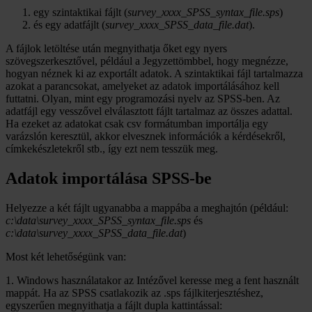
egy szintaktikai fájlt (
survey_xxxx_SPSS_syntax_file.sps
)
és egy adatfájlt (
survey_xxxx_SPSS_data_file.dat
).
A fájlok letöltése után megnyithatja őket egy nyers
szövegszerkesztővel, például a Jegyzettömbbel, hogy megnézze,
hogyan néznek ki az exportált adatok. A szintaktikai fájl tartalmazza
azokat a parancsokat, amelyeket az adatok importálásához kell
futtatni. Olyan, mint egy programozási nyelv az SPSS-ben. Az
adatfájl egy vesszővel elválasztott fájlt tartalmaz az összes adattal.
Ha ezeket az adatokat csak csv formátumban importálja egy
varázslón keresztül, akkor elvesznek információk a kérdésekről,
címkekészletekről stb., így ezt nem tesszük meg.
Adatok importálása SPSS-be
Helyezze a két fájlt ugyanabba a mappába a meghajtón (például:
c:\data\survey_xxxx_SPSS_syntax_file.sps
és
c:\data\survey_xxxx_SPSS_data_file.dat
)
Most két lehetőségünk van:
1. Windows használatakor az Intézővel keresse meg a fent használt
mappát. Ha az SPSS csatlakozik az .sps fájlkiterjesztéshez,
egyszerűen megnyithatja a fájlt dupla kattintással: