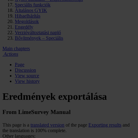
Speciális funkciók
Általános GYIK
Hibaelhárítás
Megoldások
Engedély
Verzióváltoztatási napló
Bővítmények – Speciális
Main chapters
Actions
Page
Discussion
View source
View history
Eredmények exportálása
From LimeSurvey Manual
This page is a
translated version
of the page
Exporting results
and
the translation is 100% complete.
Other languages: