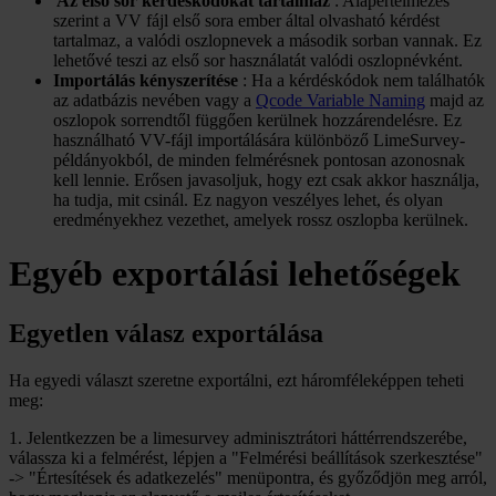
'
Az első sor kérdéskódokat tartalmaz
: Alapértelmezés
szerint a VV fájl első sora ember által olvasható kérdést
tartalmaz, a valódi oszlopnevek a második sorban vannak. Ez
lehetővé teszi az első sor használatát valódi oszlopnévként.
Importálás kényszerítése
: Ha a kérdéskódok nem találhatók
az adatbázis nevében vagy a
Qcode Variable Naming
majd az
oszlopok sorrendtől függően kerülnek hozzárendelésre. Ez
használható VV-fájl importálására különböző LimeSurvey-
példányokból, de minden felmérésnek pontosan azonosnak
kell lennie. Erősen javasoljuk, hogy ezt csak akkor használja,
ha tudja, mit csinál. Ez nagyon veszélyes lehet, és olyan
eredményekhez vezethet, amelyek rossz oszlopba kerülnek.
Egyéb exportálási lehetőségek
Egyetlen válasz exportálása
Ha egyedi választ szeretne exportálni, ezt háromféleképpen teheti
meg:
1. Jelentkezzen be a limesurvey adminisztrátori háttérrendszerébe,
válassza ki a felmérést, lépjen a "Felmérési beállítások szerkesztése"
-> "Értesítések és adatkezelés" menüpontra, és győződjön meg arról,