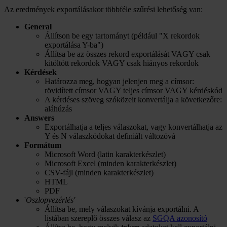
Az eredmények exportálásakor többféle szűrési lehetőség van:
General
Állítson be egy tartományt (például "X rekordok
exportálása Y-ba")
Állítsa be az összes rekord exportálását VAGY csak
kitöltött rekordok VAGY csak hiányos rekordok
Kérdések
Határozza meg, hogyan jelenjen meg a címsor:
rövidített címsor VAGY teljes címsor VAGY kérdéskód
A kérdéses szöveg szóközeit konvertálja a következőre:
aláhúzás
Answers
Exportálhatja a teljes válaszokat, vagy konvertálhatja az
Y és N válaszkódokat definiált változóvá
Formátum
Microsoft Word (latin karakterkészlet)
Microsoft Excel (minden karakterkészlet)
CSV-fájl (minden karakterkészlet)
HTML
PDF
'
Oszlopvezérlés'
Állítsa be, mely válaszokat kívánja exportálni. A
listában szereplő összes válasz az
SGQA azonosító