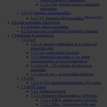
felmérés meglévő válaszaihoz
5.3.4.2
Egy felmérés összes válaszának
módosítása
5.4
VV felmérési fájl importálása
(New in 2.05 )
5.4.1
VV felmérési fájl importálása
6
Egyéb exportálási lehetőségek
6.1
Egyetlen válasz exportálása
6.2
Egyezze meg a különböző felmérések válaszait
7
Problémák és megoldások
7.1
Excel
7.1.1
A válaszok módosítása az Excelben az
importálás előtt
7.1.2
.csv szerkesztése Excel-lel
7.1.3
Megkerülő megoldás a .csv fájlok
szerkesztéséhez az Excel segítségével
7.1.4
Excel – 255 oszlopra korlátozva az
exportálás
7.1.5
Excel/.csv – az exportálás sikertelen
7.2
CSV
7.2.1
A CSV alapértelmezett értéke 255 oszlop
7.3
SPSS export
7.3.1
Általános lépések
7.3.2
Lehetséges hibaüzenetek az SPSS-ben
7.3.2.1
HIBA. parancs neve:Get Data
7.3.2.2
Hiba: "A szöveges érték nem