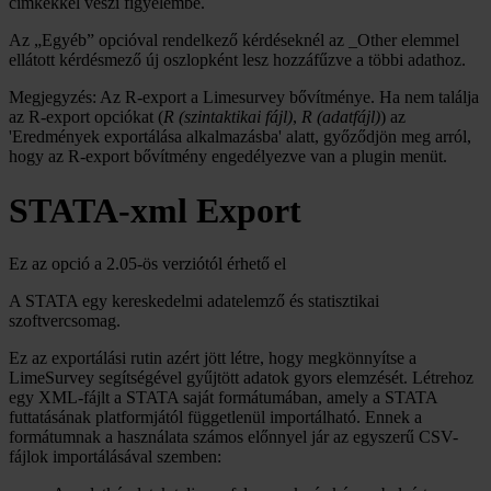
címkékkel veszi figyelembe.
Az „Egyéb” opcióval rendelkező kérdéseknél az _Other elemmel
ellátott kérdésmező új oszlopként lesz hozzáfűzve a többi adathoz.
Megjegyzés: Az R-export a Limesurvey bővítménye. Ha nem találja
az R-export opciókat (
R (szintaktikai fájl)
,
R (adatfájl)
) az
'Eredmények exportálása alkalmazásba' alatt, győződjön meg arról,
hogy az R-export bővítmény engedélyezve van a plugin menüt.
STATA-xml Export
Ez az opció a 2.05-ös verziótól érhető el
A STATA egy kereskedelmi adatelemző és statisztikai
szoftvercsomag.
Ez az exportálási rutin azért jött létre, hogy megkönnyítse a
LimeSurvey segítségével gyűjtött adatok gyors elemzését. Létrehoz
egy XML-fájlt a STATA saját formátumában, amely a STATA
futtatásának platformjától függetlenül importálható. Ennek a
formátumnak a használata számos előnnyel jár az egyszerű CSV-
fájlok importálásával szemben: