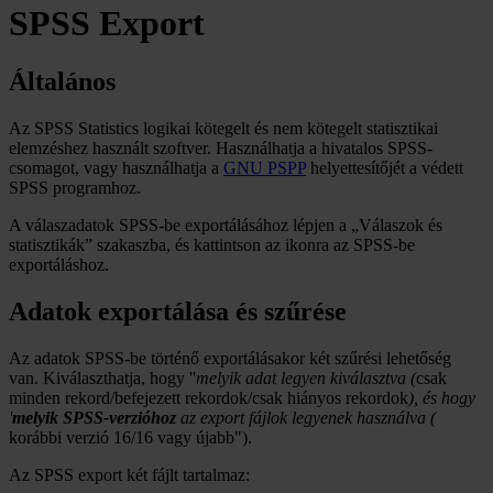
SPSS Export
Általános
Az SPSS Statistics logikai kötegelt és nem kötegelt statisztikai
elemzéshez használt szoftver. Használhatja a hivatalos SPSS-
csomagot, vagy használhatja a
GNU PSPP
helyettesítőjét a védett
SPSS programhoz.
A válaszadatok SPSS-be exportálásához lépjen a „Válaszok és
statisztikák” szakaszba, és kattintson az ikonra az SPSS-be
exportáláshoz.
Adatok exportálása és szűrése
Az adatok SPSS-be történő exportálásakor két szűrési lehetőség
van. Kiválaszthatja, hogy ''
melyik adat legyen kiválasztva (
csak
minden rekord/befejezett rekordok/csak hiányos rekordok
), és hogy
'
melyik SPSS-verzióhoz
az export fájlok legyenek használva (
korábbi verzió 16/16 vagy újabb").
Az SPSS export két fájlt tartalmaz: