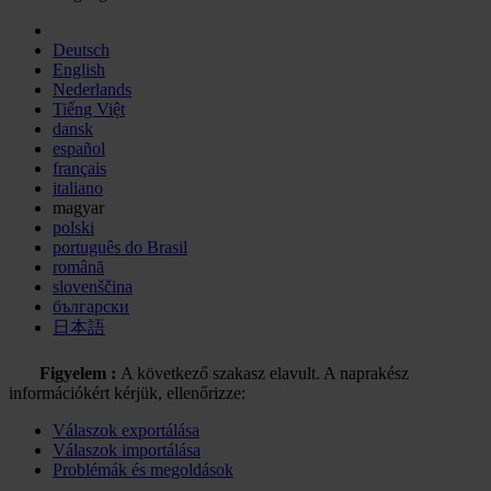
Deutsch
English
Nederlands
Tiếng Việt
dansk
español
français
italiano
magyar
polski
português do Brasil
română
slovenščina
български
日本語
Figyelem :
A következő szakasz elavult. A naprakész
információkért kérjük, ellenőrizze:
Válaszok exportálása
Válaszok importálása
Problémák és megoldások