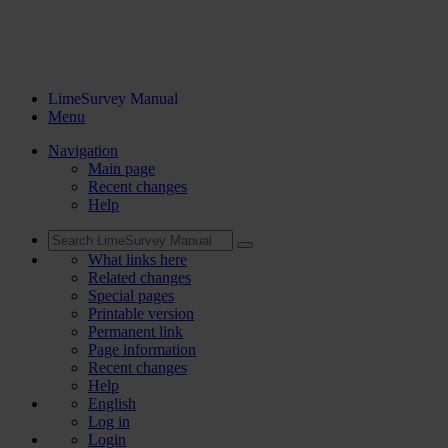
LimeSurvey Manual
Menu
Navigation
Main page
Recent changes
Help
What links here
Related changes
Special pages
Printable version
Permanent link
Page information
Recent changes
Help
English
Log in
Login