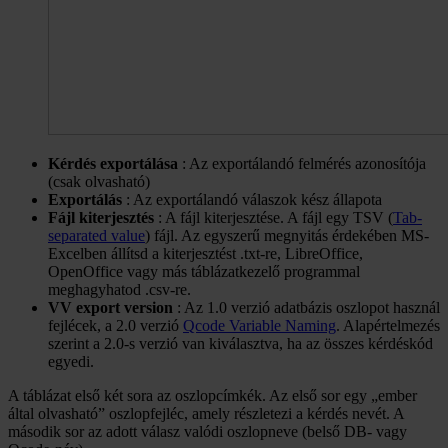
Kérdés exportálása
: Az exportálandó felmérés azonosítója
(csak olvasható)
Exportálás
: Az exportálandó válaszok kész állapota
Fájl kiterjesztés
: A fájl kiterjesztése. A fájl egy TSV (
Tab-
separated value
) fájl. Az egyszerű megnyitás érdekében MS-
Excelben állítsd a kiterjesztést .txt-re, LibreOffice,
OpenOffice vagy más táblázatkezelő programmal
meghagyhatod .csv-re.
VV export version
: Az 1.0 verzió adatbázis oszlopot használ
fejlécek, a 2.0 verzió
Qcode Variable Naming
. Alapértelmezés
szerint a 2.0-s verzió van kiválasztva, ha az összes kérdéskód
egyedi.
A táblázat első két sora az oszlopcímkék. Az első sor egy „ember
által olvasható” oszlopfejléc, amely részletezi a kérdés nevét. A
második sor az adott válasz valódi oszlopneve (belső DB- vagy