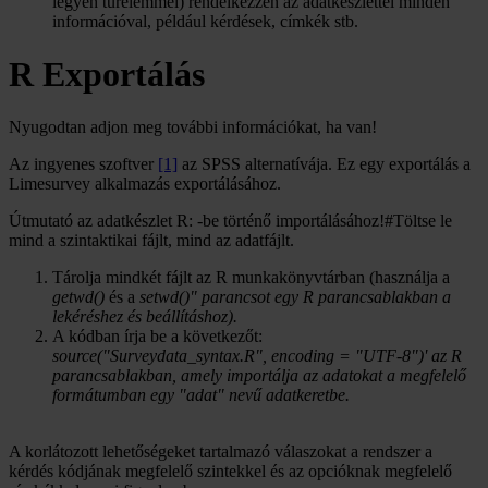
legyen türelemmel) rendelkezzen az adatkészlettel minden
információval, például kérdések, címkék stb.
R Exportálás
Nyugodtan adjon meg további információkat, ha van!
Az ingyenes szoftver
[1]
az SPSS alternatívája. Ez egy exportálás a
Limesurvey alkalmazás exportálásához.
Útmutató az adatkészlet R: -be történő importálásához!#Töltse le
mind a szintaktikai fájlt, mind az adatfájlt.
Tárolja mindkét fájlt az R munkakönyvtárban (használja a
getwd()
és a
setwd()" parancsot egy R parancsablakban a
lekéréshez és beállításhoz).
A kódban írja be a következőt:
source("Surveydata_syntax.R", encoding = "UTF-8")' az R
parancsablakban, amely importálja az adatokat a megfelelő
formátumban egy "adat" nevű adatkeretbe.
A korlátozott lehetőségeket tartalmazó válaszokat a rendszer a
kérdés kódjának megfelelő szintekkel és az opcióknak megfelelő