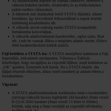
Az adatkészletek teljesen fel vannak címkézve, beleértve a
változócímkéket (kérdés, részkérdés) és az értékcímkéket
(adott esetben válaszokat).
A dátumok már átalakultak belső STATA-fájlokká. dátum
formátum, így közvetlenül felhasználható a napok közötti
különbség kiszámítására stb.
A változók neveit szükség esetén STATA kompatibilis
formátumba konvertáljuk.
A változók adatformátumai (karakterlánc, egész szám, float
stb. ) már be vannak állítva a mögöttes adatok szerint. (Nincs
több karakterláncként kódolt szám!).
Fájl betöltése a STATA-ba:
A STATA menüjében kattintson a Fájl,
Importálás, xml-adatok menüpontra. Válassza a Tallózás
lehetőséget, hogy navigáljon az exportált fájlhoz, majd kattintson az
„OK” gombra. Ennyinek kell lennie. Ha a STATA bináris .dta
fájljait részesíti előnyben, akkor ismét mentheti az adatait ebben a
formátumban.
Vigyázat:
A STATA adatformátumának korlátozása miatt a karakterlánc
(szöveg) változók hossza legfeljebb 244 karakter (Stata verzió
8-12) és 2045 karakter (Stata verzió 13 lehet és fölötte).
Kérjük, adja meg a Stata verzióját az exportáló bővítmény
beállításainál. Az