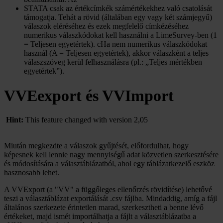
STATA csak az értékcímkék számértékekhez való csatolását
támogatja. Tehát a rövid (általában egy vagy két számjegyű)
válaszok eléréséhez és ezek megfelelő címkézéséhez
numerikus válaszkódokat kell használni a LimeSurvey-ben (1
= Teljesen egyetértek). cHa nem numerikus válaszkódokat
használ (A = Teljesen egyetértek), akkor válaszként a teljes
válaszszöveg kerül felhasználásra (pl.: „Teljes mértékben
egyetértek”).
VVEexport és VVImport
Hint:
This feature changed with version 2,05
Miután megkezdte a válaszok gyűjtését, előfordulhat, hogy
képesnek kell lennie nagy mennyiségű adat közvetlen szerkesztésére
és módosítására a választáblázatból, ahol egy táblázatkezelő eszköz
hasznosabb lehet.
A VVExport (a "VV" a függőleges ellenőrzés rövidítése) lehetővé
teszi a választáblázat exportálását .csv fájlba. Mindaddig, amíg a fájl
általános szerkezete érintetlen marad, szerkesztheti a benne lévő
értékeket, majd ismét importálhatja a fájlt a választáblázatba a