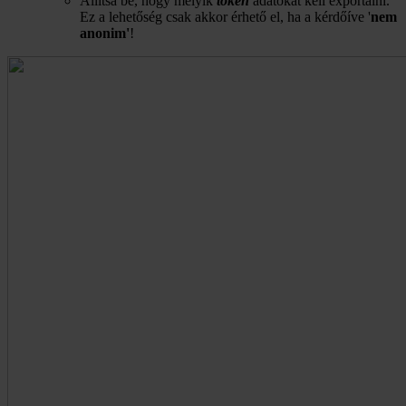
Állítsa be, hogy melyik
token
adatokat kell exportálni.
Ez a lehetőség csak akkor érhető el, ha a kérdőíve '
nem
anonim'
!