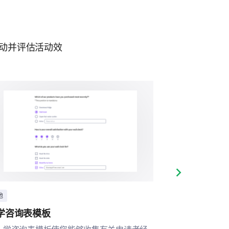
互动并评估活动效
适用的产品/服务）
Next slide
他
其他
学咨询表模板
课后项目满意