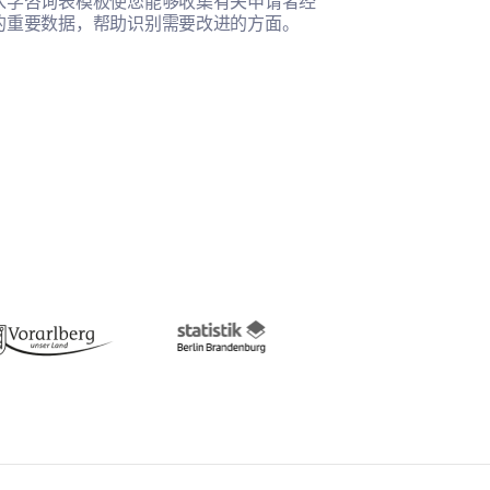
入学咨询表模板使您能够收集有关申请者经
此模板帮助您全
的重要数据，帮助识别需要改进的方面。
的满意度。
体验吗？
此发表评论: