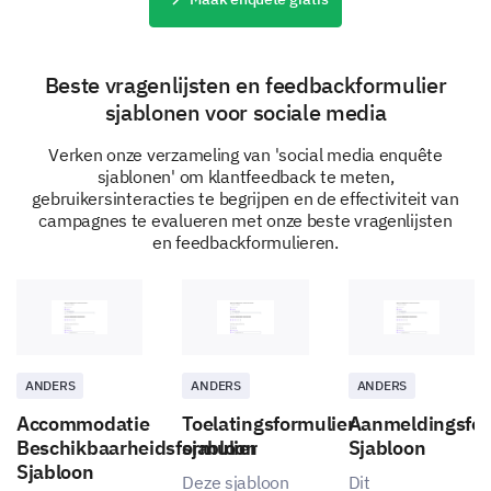
Your Interaction with Our Brand
Beste vragenlijsten en feedbackformulier
We want to dive deeper into your experiences when
sjablonen voor sociale media
interacting with our brand.
Verken onze verzameling van 'social media enquête
sjablonen' om klantfeedback te meten,
Which of our products/services have you used?
gebruikersinteracties te begrijpen en de effectiviteit van
(Select all that apply)
campagnes te evalueren met onze beste vragenlijsten
en feedbackformulieren.
Product/Service A
Product/Service B
Product/Service C
ANDERS
ANDERS
ANDERS
None
Accommodatie
Toelatingsformulier
Aanmeldingsfor
Beschikbaarheidsformulier
sjabloon
Sjabloon
Sjabloon
Can you please share your most recent
Deze sjabloon
Dit