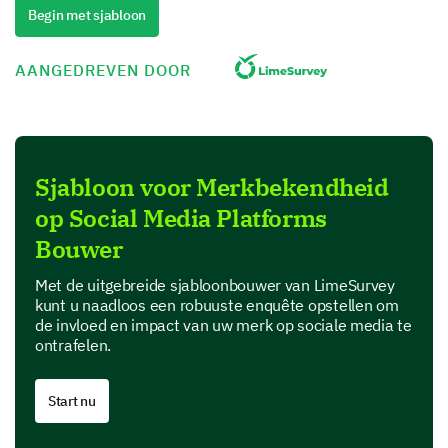
Negative
Begin met sjabloon
Very Negative
AANGEDREVEN DOOR
Evaluating Brand Recognition
Now, let’s assess how well you recognize our brand
among competitors.
Sjabloon voor Merkbekendheid
How familiar are you with our brand?
op Social Media Platforms
Bouwer
Very familiar
Met de uitgebreide sjabloonbouwer van LimeSurvey
Somewhat familiar
kunt u naadloos een robuuste enquête opstellen om
de invloed en impact van uw merk op sociale media te
Neutral
ontrafelen.
Somewhat unfamiliar
Start nu
Very unfamiliar