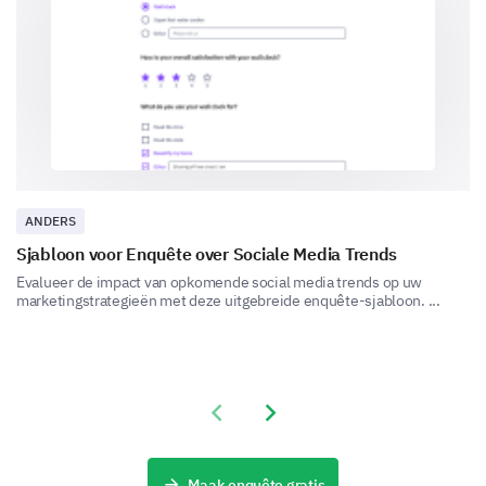
How do you perceive the following aspects of
our brand?
Very Positive
Positive
Neutral
Quality
Value for money
Innovation
ANDERS
Sjabloon voor Enquête over Sociale Media Trends
Customer Service
Evalueer de impact van opkomende social media trends op uw
marketingstrategieën met deze uitgebreide enquête-sjabloon. ...
How likely are you to recommend our brand to
others?
Previous slide
Next slide
Very Likely
Likely
Neutral
Unlikely
Very Unlikely
Maak enquête gratis