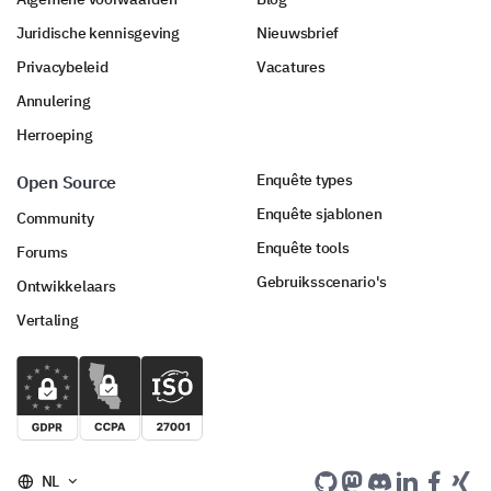
Please enter your comment here:
Juridische kennisgeving
Nieuwsbrief
Privacybeleid
Vacatures
Annulering
Herroeping
Enquête types
Open Source
A Few More Details About You
Enquête sjablonen
Community
To better understand your feedback, a few questions
Enquête tools
Forums
about you.
Gebruiksscenario's
Ontwikkelaars
What is your age group?
Vertaling
What is your gender?
NL