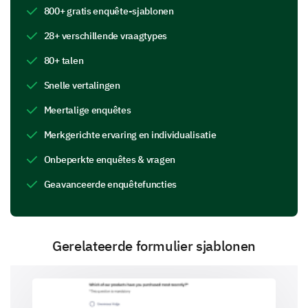
800+ gratis enquête-sjablonen
Which of the following brands do you recognize,
28+ verschillende vraagtypes
including ours? (Select all that apply)
80+ talen
Brand A
Snelle vertalingen
Brand B
Meertalige enquêtes
Brand C
Merkgerichte ervaring en individualisatie
Our Brand
Onbeperkte enquêtes & vragen
Geavanceerde enquêtefuncties
Other:
Gerelateerde formulier sjablonen
Perceptions of Our Brand Attributes
We’d like to understand your perceptions of our
brand’s key attributes.