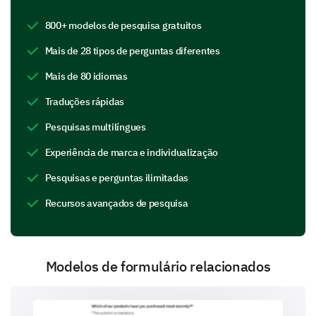
800+ modelos de pesquisa gratuitos
Which of the following brands do you recognize,
Mais de 28 tipos de perguntas diferentes
including ours? (Select all that apply)
Mais de 80 idiomas
Brand A
Traduções rápidas
Brand B
Pesquisas multilíngues
Brand C
Experiência de marca e individualização
Our Brand
Pesquisas e perguntas ilimitadas
Recursos avançados de pesquisa
Other:
Modelos de formulário relacionados
Perceptions of Our Brand Attributes
We’d like to understand your perceptions of our
brand’s key attributes.