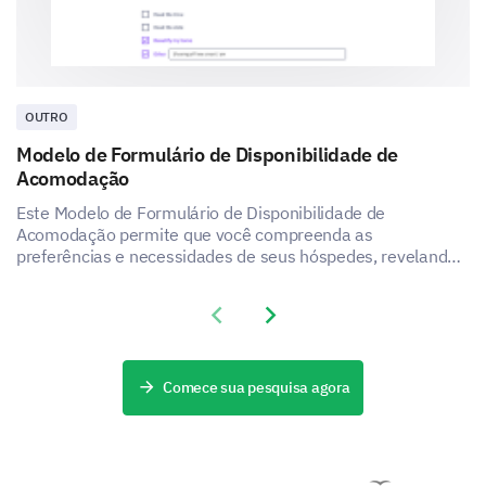
Can you please share your most recent
experience with our customer service?
OUTRO
Modelo de Formulário de Disponibilidade de
Acomodação
How satisfied are you with our customer
Este Modelo de Formulário de Disponibilidade de
Acomodação permite que você compreenda as
service?
preferências e necessidades de seus hóspedes, revelando
como você pode aumentar a satisfação e a experiência do
Very Satisfied
seu serviço de acomodação.
Previous slide
Next slide
Satisfied
Neutral
Comece sua pesquisa agora
Dissatisfied
Very Dissatisfied