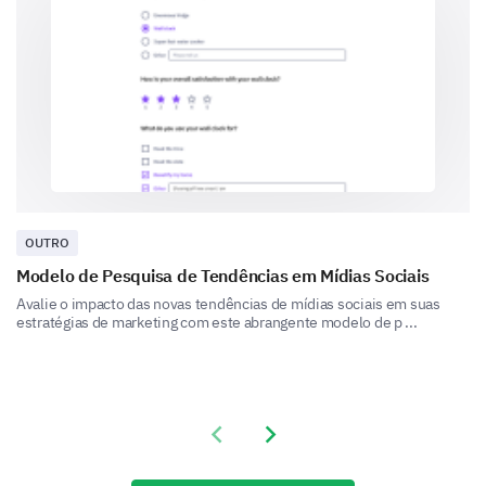
How do you perceive the following aspects of
our brand?
Very Positive
Positive
Neutral
Quality
Value for money
Innovation
OUTRO
Modelo de Pesquisa de Tendências em Mídias Sociais
Customer Service
Avalie o impacto das novas tendências de mídias sociais em suas
estratégias de marketing com este abrangente modelo de p ...
How likely are you to recommend our brand to
others?
Previous slide
Next slide
Very Likely
Likely
Neutral