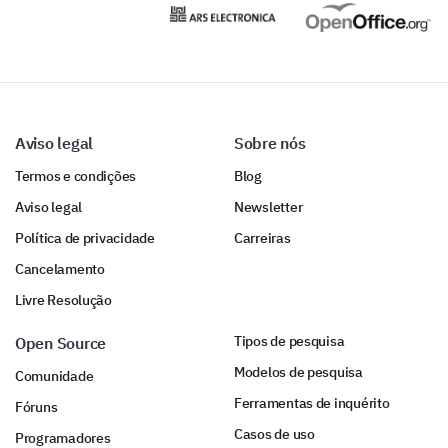
Please enter your comment here:
Aviso legal
Sobre nós
Termos e condições
Blog
A Few More Details About You
Aviso legal
Newsletter
To better understand your feedback, a few questions
Política de privacidade
Carreiras
about you.
Cancelamento
What is your age group?
Livre Resolução
Tipos de pesquisa
Open Source
Modelos de pesquisa
Comunidade
Ferramentas de inquérito
Fóruns
What is your gender?
Casos de uso
Programadores