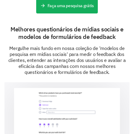
Unlikely
Very Unlikely
Faça uma pesquisa grátis
Your Interaction with Our Brand
Melhores questionários de mídias sociais e
We want to dive deeper into your experiences when
modelos de formulários de feedback
interacting with our brand.
Mergulhe mais fundo em nossa coleção de 'modelos de
pesquisa em mídias sociais' para medir o feedback dos
Which of our products/services have you used?
clientes, entender as interações dos usuários e avaliar a
(Select all that apply)
eficácia das campanhas com nossos melhores
questionários e formulários de feedback.
Product/Service A
Product/Service B
Product/Service C
None