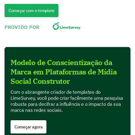
Negative
Começar com o template
Very Negative
PROVIDO POR
Evaluating Brand Recognition
Now, let’s assess how well you recognize our brand
among competitors.
Modelo de Conscientização da
How familiar are you with our brand?
Marca em Plataformas de Mídia
Social Construtor
Very familiar
Com o abrangente criador de templates do
Somewhat familiar
LimeSurvey, você pode criar facilmente uma pesquisa
robusta para decifrar a influência e o impacto da sua
Neutral
marca nas redes sociais.
Somewhat unfamiliar
Começar agora
Very unfamiliar