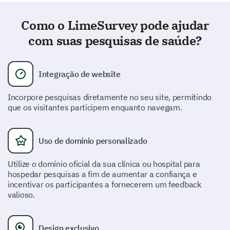
com nossa equipe.
Como o LimeSurvey pode ajudar
com suas pesquisas de saúde?
Integração de website
Instalações e Ambiente
Incorpore pesquisas diretamente no seu site, permitindo
Queremos garantir que nossas instalações sejam
que os visitantes participem enquanto navegam.
confortáveis e acessíveis a todos. Por favor, forneça
seu feedback sobre nosso ambiente.
Como você avaliaria a limpeza de nossas
Uso de domínio personalizado
instalações?
Utilize o domínio oficial da sua clínica ou hospital para
hospedar pesquisas a fim de aumentar a confiança e
incentivar os participantes a fornecerem um feedback
valioso.
Quão satisfeito você está com a facilidade de
navegação em nossa unidade?
Design exclusivo