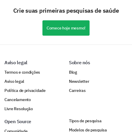
instalações e o ambiente.
Crie suas primeiras pesquisas de saúde
Comece hoje mesmo!
Acompanhamento e Serviços Adicionais
Seu feedback sobre os cuidados de
Aviso legal
Sobre nós
acompanhamento e serviços adicionais que
oferecemos nos ajudará a fornecer cuidados
Termos e condições
Blog
abrangentes e contínuos.
Aviso legal
Newsletter
Você se sentiu adequadamente apoiado após
Política de privacidade
Carreiras
sua visita em relação aos cuidados de
Cancelamento
acompanhamento?
Livre Resolução
Sim
Incerto
Não
Tipos de pesquisa
Open Source
Modelos de pesquisa
Comunidade