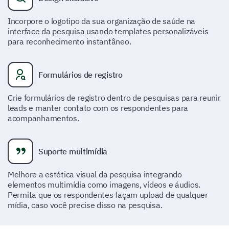
Extremamente satisfeito
Incorpore o logotipo da sua organização de saúde na
interface da pesquisa usando templates personalizáveis
Satisfeito
para reconhecimento instantâneo.
Neutro
Formulários de registro
Insatisfeito
Crie formulários de registro dentro de pesquisas para reunir
Muito insatisfeito
leads e manter contato com os respondentes para
acompanhamentos.
Por favor, escreva o seu comentário aqui:
Suporte multimídia
Melhore a estética visual da pesquisa integrando
elementos multimídia como imagens, vídeos e áudios.
Permita que os respondentes façam upload de qualquer
mídia, caso você precise disso na pesquisa.
Por favor, compartilhe quaisquer sugestões
que você tenha para melhorar nossas