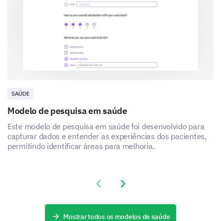
1
2
3
4
5
Comunicação e Interação
Suas experiências com nossa equipe são cruciais
para proporcionar um ambiente de apoio. Por favor,
SAÚDE
compartilhe seus pensamentos sobre nossa
Modelo de pesquisa em saúde
comunicação e interação.
Este modelo de pesquisa em saúde foi desenvolvido para
Como você avaliaria as habilidades de
capturar dados e entender as experiências dos pacientes,
comunicação do prestador de saúde que o
permitindo identificar áreas para melhoria.
atendeu?
Excelente
Bom
Média
Previous slide
Next slide
Ruim
Muito ruim
Mostrar todos os modelos de saúde