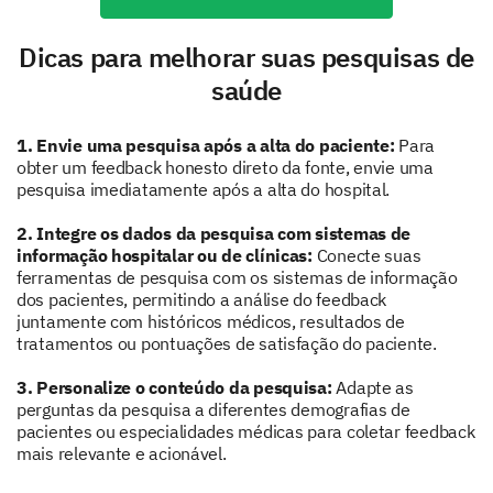
Quão bem o prestador de saúde ouviu suas
preocupações? (Muito bem, Bem,
Dicas para melhorar suas pesquisas de
Moderadamente bem, Levemente bem, Não
saúde
bem)
1
2
3
4
5
1. Envie uma pesquisa após a alta do paciente:
Para
obter um feedback honesto direto da fonte, envie uma
pesquisa imediatamente após a alta do hospital.
2. Integre os dados da pesquisa com sistemas de
informação hospitalar ou de clínicas:
Conecte suas
Você foi envolvido nas decisões sobre seus
ferramentas de pesquisa com os sistemas de informação
cuidados e tratamento?
dos pacientes, permitindo a análise do feedback
juntamente com históricos médicos, resultados de
Sim
Incerto
Não
tratamentos ou pontuações de satisfação do paciente.
3. Personalize o conteúdo da pesquisa:
Adapte as
perguntas da pesquisa a diferentes demografias de
pacientes ou especialidades médicas para coletar feedback
Por favor, especifique quaisquer comentários
mais relevante e acionável.
ou sugestões adicionais sobre a comunicação