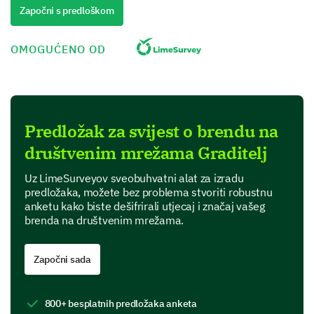
Negative
Započni s predloškom
Very Negative
OMOGUĆENO OD
Evaluating Brand Recognition
Now, let’s assess how well you recognize our brand
among competitors.
Predložak za svijest o brendu na
How familiar are you with our brand?
društvenim mrežama Graditelj
Very familiar
Uz LimeSurveyov sveobuhvatni alat za izradu
predložaka, možete bez problema stvoriti robustnu
anketu kako biste dešifrirali utjecaj i značaj vašeg
Somewhat familiar
brenda na društvenim mrežama.
Neutral
Započni sada
Somewhat unfamiliar
Very unfamiliar
800+ besplatnih predložaka anketa