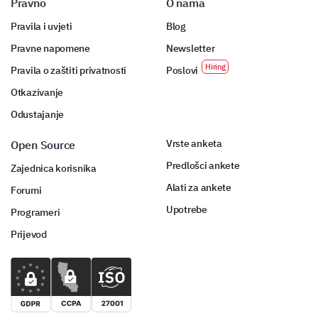
Pravno
O nama
Please enter your comment here:
Pravila i uvjeti
Blog
Pravne napomene
Newsletter
Pravila o zaštiti privatnosti
Poslovi
Otkazivanje
Odustajanje
A Few More Details About You
Vrste anketa
Open Source
To better understand your feedback, a few questions
about you.
Predlošci ankete
Zajednica korisnika
Alati za ankete
Forumi
What is your age group?
Upotrebe
Programeri
Prijevod
What is your gender?