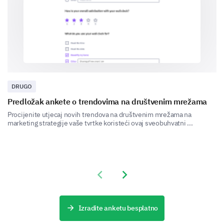
How do you perceive the following aspects of
our brand?
Very Positive
Positive
Neutral
Quality
Value for money
DRUGO
Innovation
Predložak ankete o trendovima na društvenim mrežama
Procijenite utjecaj novih trendova na društvenim mrežama na
Customer Service
marketing strategije vaše tvrtke koristeći ovaj sveobuhvatni ...
How likely are you to recommend our brand to
others?
Previous slide
Next slide
Very Likely
Likely
Neutral
Izradite anketu besplatno
Unlikely
Very Unlikely