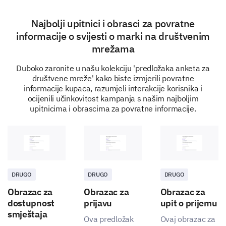
Najbolji upitnici i obrasci za povratne
Your Interaction with Our Brand
informacije o svijesti o marki na društvenim
We want to dive deeper into your experiences when
mrežama
interacting with our brand.
Duboko zaronite u našu kolekciju 'predložaka anketa za
društvene mreže' kako biste izmjerili povratne
informacije kupaca, razumjeli interakcije korisnika i
Which of our products/services have you used?
ocijenili učinkovitost kampanja s našim najboljim
(Select all that apply)
upitnicima i obrascima za povratne informacije.
Product/Service A
Product/Service B
Product/Service C
DRUGO
DRUGO
DRUGO
None
Obrazac za
Obrazac za
Obrazac za
dostupnost
prijavu
upit o prijemu
smještaja
Ova predložak
Ovaj obrazac za
Can you please share your most recent