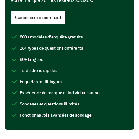
votre marque sur les réseaux sociaux.
Un peu familier
Commencer maintenant
Neutre
Un peu inconnu
800+ modèles d'enquête gratuits
28+ types de questions différents
Très inconnu
80+ langues
Traductions rapides
Lesquelles des marques suivantes
reconnaissez-vous, y compris la nôtre ?
Enquêtes multilingues
(Sélectionnez tout ce qui s'applique)
Expérience de marque et individualisation
Marque A
Sondages et questions illimités
Marque B
Fonctionnalités avancées de sondage
Marque C
Notre Marque