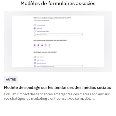
Modèles de formulaires associés
Autre :
Perceptions de Nos Attributs de Marque
Nous aimerions comprendre vos perceptions des
principaux attributs de notre marque.
Comment percevez-vous les aspects suivants
de notre marque ?
Très Positif
Positif
Neutre
AUTRE
Qualité
Modèle de sondage sur les tendances des médias sociaux
Évaluez l'impact des tendances émergentes des médias sociaux sur
Rapport qualité-prix
vos stratégies de marketing d'entreprise avec ce modèle ...
Innovation