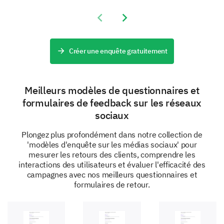
Service Client
Previous slide
Next slide
Quelle est la probabilité que vous
recommandiez notre marque à d'autres ?
Créer une enquête gratuitement
Très probable
Probable
Meilleurs modèles de questionnaires et
Neutre
Peu probable
formulaires de feedback sur les réseaux
sociaux
Très peu probable
Plongez plus profondément dans notre collection de
'modèles d'enquête sur les médias sociaux' pour
Votre Interaction avec Notre Marque
mesurer les retours des clients, comprendre les
interactions des utilisateurs et évaluer l'efficacité des
Nous voulons approfondir vos expériences lors de vos
campagnes avec nos meilleurs questionnaires et
interactions avec notre marque.
formulaires de retour.
Quels produits/services de notre marque avez-