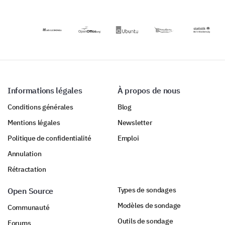
À quel point êtes-vous satisfait de notre
données
l'expérience de
service client ?
critiques.
votre service
d'hébergement.
Très satisfait
Satisfait
Neutre
Informations légales
À propos de nous
Insatisfait
Conditions générales
Blog
Très insatisfait
Mentions légales
Newsletter
Politique de confidentialité
Emploi
Veuillez saisir votre commentaire ici:
Annulation
Rétractation
Types de sondages
Open Source
Modèles de sondage
Communauté
Outils de sondage
Forums