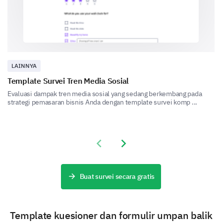
our brand?
Very Positive
Positive
Neutral
Quality
Value for money
LAINNYA
Innovation
Template Survei Tren Media Sosial
Evaluasi dampak tren media sosial yang sedang berkembang pada
Customer Service
strategi pemasaran bisnis Anda dengan template survei komp ...
How likely are you to recommend our brand to
Previous slide
Next slide
others?
Very Likely
Likely
Neutral
Buat survei secara gratis
Unlikely
Very Unlikely
Template kuesioner dan formulir umpan balik