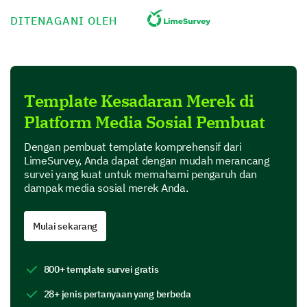
Very Negative
DITENAGANI OLEH
Evaluating Brand Recognition
Now, let’s assess how well you recognize our brand
among competitors.
Template Kesadaran Merek di
How familiar are you with our brand?
Platform Media Sosial Pembuat
Very familiar
Dengan pembuat template komprehensif dari
LimeSurvey, Anda dapat dengan mudah merancang
survei yang kuat untuk memahami pengaruh dan
Somewhat familiar
dampak media sosial merek Anda.
Neutral
Mulai sekarang
Somewhat unfamiliar
Very unfamiliar
800+ template survei gratis
28+ jenis pertanyaan yang berbeda