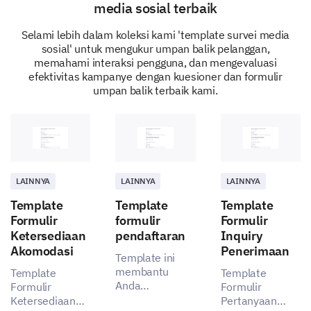
Your Interaction with Our Brand
media sosial terbaik
We want to dive deeper into your experiences when
Selami lebih dalam koleksi kami 'template survei media
interacting with our brand.
sosial' untuk mengukur umpan balik pelanggan,
memahami interaksi pengguna, dan mengevaluasi
efektivitas kampanye dengan kuesioner dan formulir
umpan balik terbaik kami.
Which of our products/services have you used?
(Select all that apply)
Product/Service A
Product/Service B
LAINNYA
LAINNYA
LAINNYA
Product/Service C
Template
Template
Template
Formulir
formulir
Formulir
None
Ketersediaan
pendaftaran
Inquiry
Akomodasi
Penerimaan
Template ini
membantu
Template
Template
Can you please share your most recent
Anda
Formulir
Formulir
experience with our customer service?
mengumpulkan
Ketersediaan
Pertanyaan