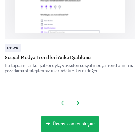
How do you perceive the following aspects of
our brand?
Very Positive
Positive
Neutral
Quality
DIĞER
Value for money
Sosyal Medya Trendleri Anket Şablonu
Innovation
Bu kapsamlı anket şablonuyla, yükselen sosyal medya trendlerinin iş
pazarlama stratejileriniz üzerindeki etkisini değerl ...
Customer Service
How likely are you to recommend our brand to
Previous slide
Next slide
others?
Very Likely
Likely
Neutral
Ücretsiz anket oluştur
Unlikely
Very Unlikely