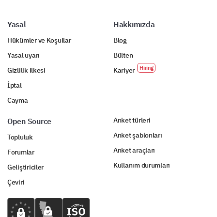
Please enter your comment here:
Yasal
Hakkımızda
Hükümler ve Koşullar
Blog
Yasal uyarı
Bülten
Gizlilik ilkesi
Kariyer
A Few More Details About You
İptal
Cayma
To better understand your feedback, a few questions
about you.
Anket türleri
Open Source
What is your age group?
Anket şablonları
Topluluk
Anket araçları
Forumlar
Kullanım durumları
Geliştiriciler
Çeviri
What is your gender?