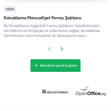
experience with our customer service?
DIĞER
Konaklama Mevcudiyet Formu Şablonu
Bu Konaklama Uygunluk Formu Şablonu, misafirlerinizin
tercihlerini ve ihtiyaçlarını anlamanızı sağlar, konaklama
hizmetinizin memnuniyetini ve deneyimini nasıl
artırabileceğinizi ortaya koyar.
How satisfied are you with our customer
Previous slide
Next slide
service?
Very Satisfied
Anketinizi şimdi başlatın
Satisfied
Neutral
Dissatisfied
Very Dissatisfied