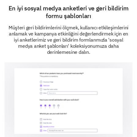
En iyi sosyal medya anketleri ve geri bildirim
Your Interaction with Our Brand
formu şablonları
We want to dive deeper into your experiences when
Müşteri geri bildirimlerini ölçmek, kullanıcı etkileşimlerini
interacting with our brand.
anlamak ve kampanya etkinliğini değerlendirmek için en
iyi anketlerimiz ve geri bildirim formlarımızla 'sosyal
medya anket şablonları' koleksiyonumuza daha
derinlemesine dalın.
Which of our products/services have you used?
(Select all that apply)
Product/Service A
Product/Service B
Product/Service C
None
Can you please share your most recent