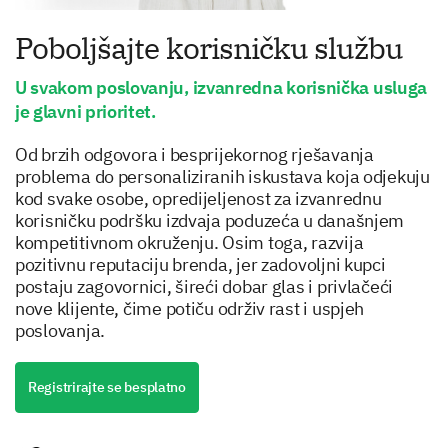
Poboljšajte korisničku službu
U svakom poslovanju, izvanredna korisnička usluga
je glavni prioritet.
Od brzih odgovora i besprijekornog rješavanja
problema do personaliziranih iskustava koja odjekuju
kod svake osobe, opredijeljenost za izvanrednu
korisničku podršku izdvaja poduzeća u današnjem
kompetitivnom okruženju. Osim toga, razvija
pozitivnu reputaciju brenda, jer zadovoljni kupci
postaju zagovornici, šireći dobar glas i privlačeći
nove klijente, čime potiču održiv rast i uspjeh
poslovanja.
Registrirajte se besplatno