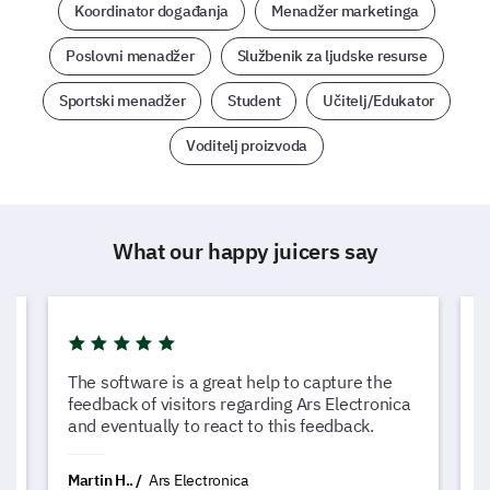
Koordinator događanja
Menadžer marketinga
Poslovni menadžer
Službenik za ljudske resurse
Sportski menadžer
Student
Učitelj/Edukator
Voditelj proizvoda
What our happy juicers say
The software is a great help to capture the
L
feedback of visitors regarding Ars Electronica
c
and eventually to react to this feedback.
G
Martin H..
Ars Electronica
N