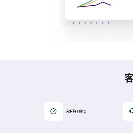
客
Ad-Testing