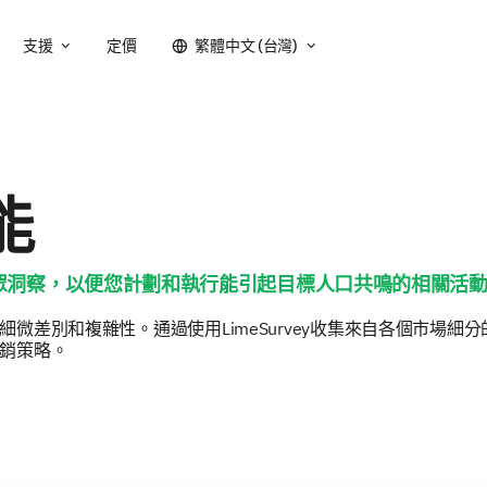
支援
定價
繁體中文 (台灣)
能
動的受眾洞察，以便您計劃和執行能引起目標人口共鳴的相關活
微差別和複雜性。通過使用LimeSurvey收集來自各個市場細分
銷策略。