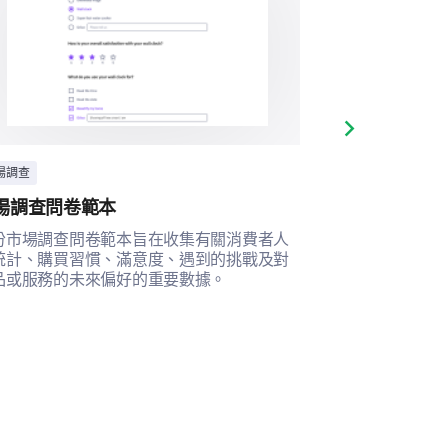
Next slide
場調查
潛在客戶生成
場調查問卷範本
市場研究調查
份市場調查問卷範本旨在收集有關消費者人
這個調查範本幫
統計、購買習慣、滿意度、遇到的挑戰及對
反饋，以了解和
品或服務的未來偏好的重要數據。