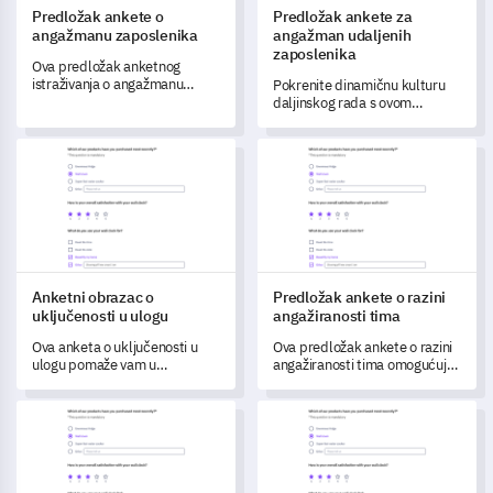
Predložak ankete o
Predložak ankete za
angažmanu zaposlenika
angažman udaljenih
zaposlenika
Ova predložak anketnog
istraživanja o angažmanu
Pokrenite dinamičnu kulturu
organizacije omogućuje vam
daljinskog rada s ovom
da otkrijete uvid u povezanost
anketom o angažmanu
vaših dionika s vašom
zaposlenika, jedinstveno
Anketni obrazac o uključenosti u ulogu
Predložak ankete o razini anga
organizacijom.
osmišljenom za procjenu
udobnosti i učinkovitosti vašeg
daljinskog osoblja.
Anketni obrazac o
Predložak ankete o razini
uključenosti u ulogu
angažiranosti tima
Ova anketa o uključenosti u
Ova predložak ankete o razini
ulogu pomaže vam u
angažiranosti tima omogućuje
prikupljanju ključnih uvida o
vam da razumijete trenutno
ulozi, odgovornostima i
stanje interakcije vašeg tima,
Predložak ankete za ocjenu duha tima
Predložak za obrazac zadovolj
zadovoljstvu poslom vaših
dinamiku i osobne razine
članova tima.
angažiranosti.