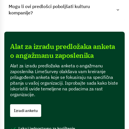
Mogu li ovi predlošci poboljšati kulturu
kompanije?
Alat za izradu predložaka anketa
o angažmanu zaposlenika
Alat za izradu predložaka anketa o angažmanu
zaposlenika LimeSurvey olakšava vam kreiranje
prilagođenih anketa koje se fokusiraju na specifična
pitanja u vašoj organizaciji. Isprobajte sada kako biste
iskoristili uvide temeljene na podacima za rast
organizacije.
Izradi anketu
Lako i jednostavno za korištenje