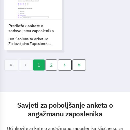
Predložak ankete o
zadovoljstvu zaposlenika
Ova Šablona za Anketu o
Zadovoljstvu Zaposlenika
pomaže vam da prikupite
ključne povratne informacije
kako biste razumjeli i
transformirali svoje radno
1
2
okruženje.
Savjeti za poboljšanje anketa o
angažmanu zaposlenika
Učinkovite ankete o angažmanu zaposlenika ključne su za