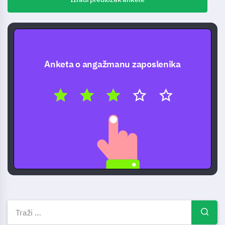
Anketa o angažmanu zaposlenika
Angažman zaposlenika anketni 