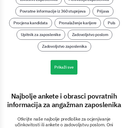
Povratne informacije iz 360 stupnjeva
Prijava
Procjena kandidata
Pronalaženje karijere
Puls
Upitnik za zaposlenike
Zadovoljstvo poslom
Zadovoljstvo zaposlenika
Prikaži sve
Najbolje ankete i obrasci povratnih
informacija za angažman zaposlenika
Otkrijte naše najbolje predloške za ocjenjivanje
učinkovitosti ili ankete o zadovoljstvu poslom. Oni