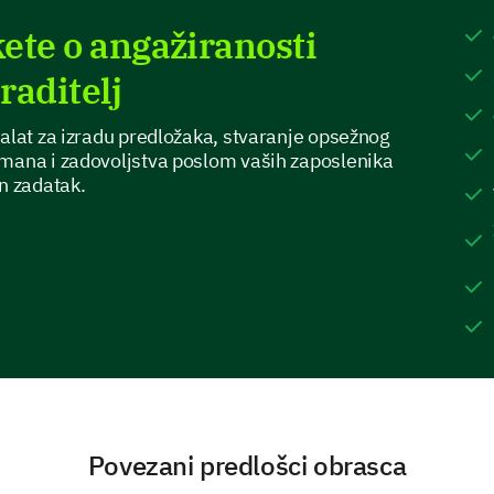
Ocijenite razinu suradnje unutar vašeg tima
ete o angažiranosti
Nikada
Rijetko
raditelj
Učinkovita komunikacija
 alat za izradu predložaka, stvaranje opsežnog
žmana i zadovoljstva poslom vaših zaposlenika
Zajednički ciljevi
n zadatak.
Uzajamna podrška
Rješavanje sukoba
Koliko često vaš nadredjeni pruža podršku ko
svojoj ulozi?
Svaki dan
Povezani predlošci obrasca