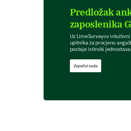
Predložak ank
zaposlenika G
Uz LimeSurveyov intuitivni
upitnika za procjenu anga
postaje istinski jednostava
Započni sada