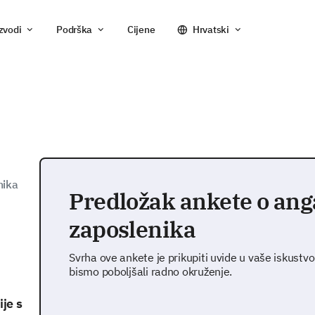
zvodi
Podrška
Cijene
Hrvatski
nika
Predložak ankete o ang
zaposlenika
Svrha ove ankete je prikupiti uvide u vaše iskust
bismo poboljšali radno okruženje.
ije s