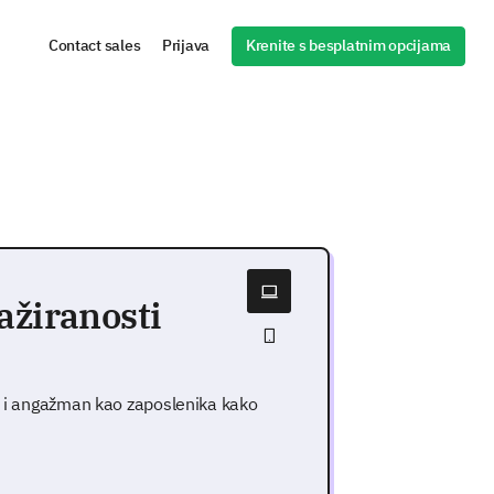
Krenite s besplatnim opcijama
Contact sales
Prijava
ažiranosti
vo i angažman kao zaposlenika kako