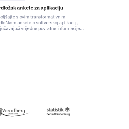
dložak ankete za aplikaciju
Predložak ank
a razumijemo kako vas možemo
oljšajte s ovim transformativnim
Ovim obrascem z
dloškom ankete o softverskoj aplikaciji,
možete steći uv
ljučavajući vrijedne povratne informacije
na performanse 
trali najkorisnijima? (Odaberite
isnika kako biste unaprijedili njihovo
zaposlenika.
ustvo.