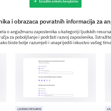
Izradite anketu besplatno
Loše
Neutralno
itnika i obrazaca povratnih informacija za 
Dobro
eta o angažmanu zaposlenika u kategoriji ljudskih resu
dručja za poboljšanje i podržati razvoj zaposlenika. Istraži
Izvrsno
ako biste bolje razumjeli i unaprijedili iskustvo vašeg tim
Koje vrste fleksibilnih radnih aranžmana bi v
usklađivanju vašeg posla i privatnog života?
Razumijevanje vaših potreba za razvoj
LJUDSKI RESURSI
LJ