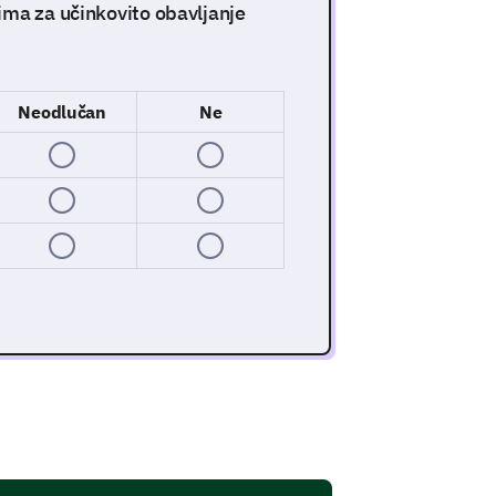
ima za učinkovito obavljanje
Neodlučan
Ne
načajnu ulogu u vašem ukupnom