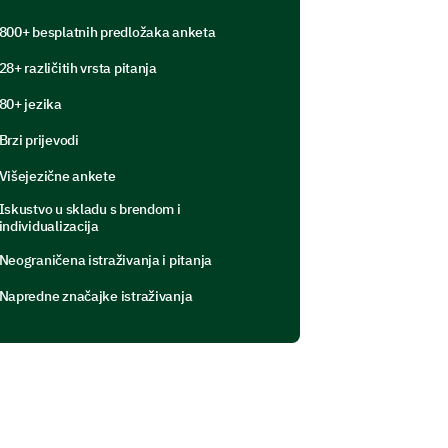
.
800+ besplatnih predložaka anketa
28+ različitih vrsta pitanja
Ponekad
Često
Uvijek
80+ jezika
Brzi prijevodi
Višejezične ankete
Iskustvo u skladu s brendom i
individualizacija
Neograničena istraživanja i pitanja
Napredne značajke istraživanja
ju trebate da biste uspjeli u