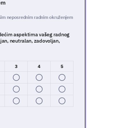
em
ašim neposrednim radnim okruženjem
ljedećim aspektima vašeg radnog
an, neutralan, zadovoljan,
3
4
5