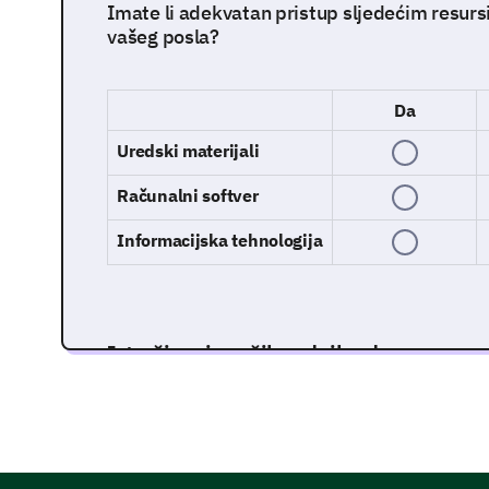
Imate li adekvatan pristup sljedećim resurs
vašeg posla?
Da
Uredski materijali
Računalni softver
Informacijska tehnologija
Istraživanje vaših radnih odnosa
Vaši odnosi s kolegama i nadredjenima igraju z
zadovoljstvu poslom. Proučimo ova područja.