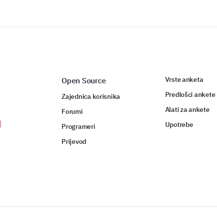
Online tečajevi
Ostalo (molimo
navedite):
Vrste anketa
Open Source
Predlošci ankete
Zajednica korisnika
Opišite svoje ciljeve karijere i kako organi
postizanju.
Alati za ankete
Forumi
Upotrebe
Programeri
Prijevod
Vaše konačne misli