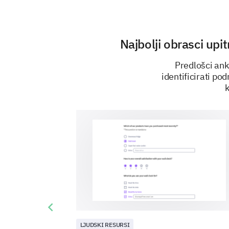
Najbolji obrasci up
Predlošci ank
identificirati po
k
Previous slide
LJUDSKI RESURSI