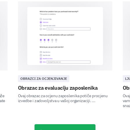
Tjedno
Svaka dva tjedna
Mjesečno
Rijetko
Cijenimo vaš balans između posla i pri
OBRAZCI ZA OCJENJIVANJE
LJ
Osiguravanje zdravog balansa između posla i priva
blagostanje. Pogledajmo kako vas podržavamo na
Obrazac za evaluaciju zaposlenika
Obr
aže
Ovaj obrazac za ocjenu zaposlenika potiče procjenu
Ovaj
Kako biste ocijenili svoj trenutni balans izm
rate
izvedbe i zadovoljstva u vašoj organizaciji. ...
vam 
snaz
Veoma loše