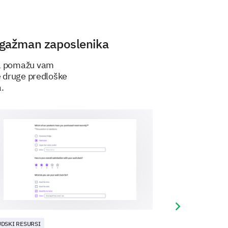
angažman zaposlenika
rsa pomažu vam
te druge predloške
a.
am najviše koristile u
Next slide
em karijere
UDSKI RESURSI
LJUDSKI RESURSI