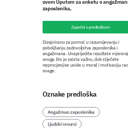
ovom Uputom za anketu o angažman
zaposlenika,
Započni s predloškom
Dizajnirano za pomoć u razumijevanju i
poboljšanju zadovoljstva zaposlenika i
angažmana. Unaprijedite rezultate mjeren
onoga što je zaista važno, dok stječete
neprocjenjive uvide u moral i motivaciju ra
snage.
Oznake predloška
Angažman zaposlenika
Ljudski resursi