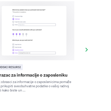
Next slide
vatnog života
UDSKI RESURSI
ZADOVOLJSTVO Z
tnog života bitno je za vaše
 ovom polju.
azac za informacije o zaposleniku
Predložak za 
zaposlenika
 obrasci za informacije o zaposlenicima pomaže
eđu posla i privatnog života?
prikupiti sveobuhvatne podatke o vašoj radnoj
Anketa o zadovolj
i kako biste un ...
pitanja vezanih uz
između poslovnog i 