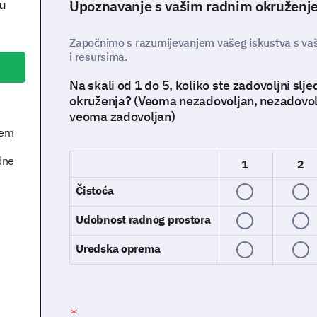
u
Upoznavanje s vašim radnim okruženj
Započnimo s razumijevanjem vašeg iskustva s v
i resursima.
Na skali od 1 do 5, koliko ste zadovoljni s
okruženja? (Veoma nezadovoljan, nezadovolj
veoma zadovoljan)
jem
dne
1
2
Čistoća
Udobnost radnog prostora
Uredska oprema