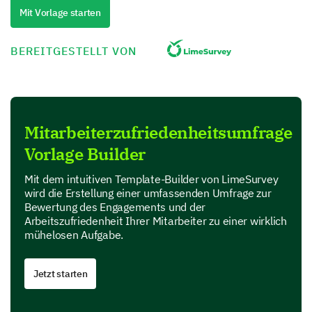
Mit Vorlage starten
Haben Sie ausreichenden Zugang zu den
folgenden Ressourcen, um Ihre Arbeit effektiv
auszuführen?
BEREITGESTELLT VON
Ja
Unsicher
Nein
Büromaterialien
Mitarbeiterzufriedenheitsumfrage
Computersoftware
Vorlage Builder
Informationstechnik
Mit dem intuitiven Template-Builder von LimeSurvey
wird die Erstellung einer umfassenden Umfrage zur
Bewertung des Engagements und der
Arbeitszufriedenheit Ihrer Mitarbeiter zu einer wirklich
Ihre Arbeitsbeziehungen erkunden
mühelosen Aufgabe.
Ihre Beziehungen zu Kollegen und Vorgesetzten
spielen eine bedeutende Rolle für Ihre allgemeine
Jetzt starten
Arbeitszufriedenheit. Lassen Sie uns in diese
Bereiche eintauchen.