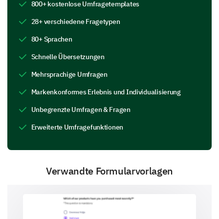
800+ kostenlose Umfragetemplates
Bewerten Sie das Maß an Zusammenarbeit in
28+ verschiedene Fragetypen
Ihrem Team.
80+ Sprachen
Nie
Selten
Manchma
Schnelle Übersetzungen
Effektive Kommunikation
Mehrsprachige Umfragen
Markenkonformes Erlebnis und Individualisierung
Gemeinsame Ziele
Unbegrenzte Umfragen & Fragen
Gegenseitige Unterstützung
Erweiterte Umfragefunktionen
Konflikte lösen
Verwandte Formularvorlagen
Wie oft bietet Ihr Vorgesetzter die
Unterstützung, die Sie benötigen, um in Ihrer
Rolle erfolgreich zu sein?
Täglich