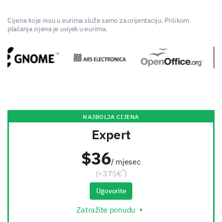
Cijene koje nisu u eurima služe samo za orijentaciju. Prilikom
plaćanja cijena je uvijek u eurima.
NAJBOLJA CIJENA
Expert
$36
/ mjesec
*
(=375€
)
Ugovorite
Zatražite ponudu