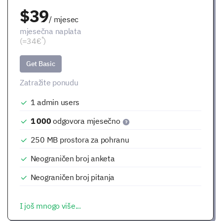
$39
/ mjesec
mjesečna naplata
*
(=34€
)
Get Basic
Zatražite ponudu
1
admin users
1 000
odgovora mjesečno
250 MB
prostora za pohranu
Neograničen broj anketa
Neograničen broj pitanja
I još mnogo više...