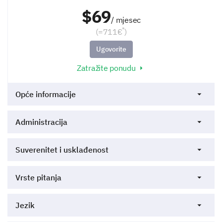
$69
/ mjesec
*
(=711€
)
Ugovorite
Zatražite ponudu
Opće informacije
Administracija
Suverenitet i usklađenost
Vrste pitanja
Jezik