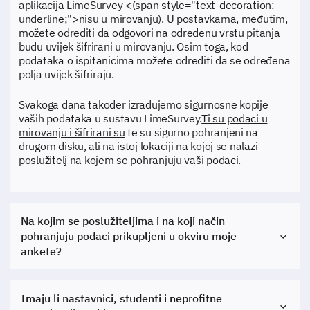
aplikacija LimeSurvey <(span style="text-decoration:
underline;">nisu u mirovanju). U postavkama, međutim,
možete odrediti da odgovori na određenu vrstu pitanja
budu uvijek šifrirani u mirovanju. Osim toga, kod
podataka o ispitanicima možete odrediti da se određena
polja uvijek šifriraju.
Svakoga dana također izrađujemo sigurnosne kopije
vaših podataka u sustavu LimeSurvey.
Ti su podaci u
mirovanju i šifrirani su
te su sigurno pohranjeni na
drugom disku, ali na istoj lokaciji na kojoj se nalazi
poslužitelj na kojem se pohranjuju vaši podaci.
Na kojim se poslužiteljima i na koji način
pohranjuju podaci prikupljeni u okviru moje
ankete?
Imaju li nastavnici, studenti i neprofitne