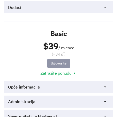
Dodaci
Basic
$39
/ mjesec
*
(=34€
)
Ugovorite
Zatražite ponudu
Opće informacije
Administracija
Suverenitet i usklađenost