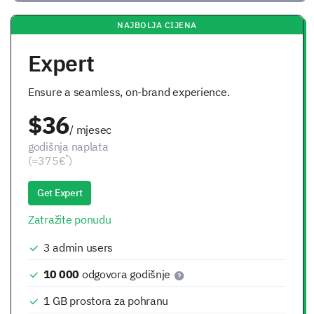
NAJBOLJA CIJENA
Expert
Ensure a seamless, on-brand experience.
$36
/ mjesec
godišnja naplata
*
(=375€
)
Get Expert
Zatražite ponudu
3
admin users
10 000
odgovora godišnje
1 GB
prostora za pohranu