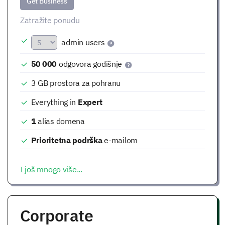
Get Business
Zatražite ponudu
admin users
50 000
odgovora godišnje
3 GB
prostora za pohranu
Everything in
Expert
1
alias domena
Prioritetna podrška
e-mailom
I još mnogo više...
Corporate