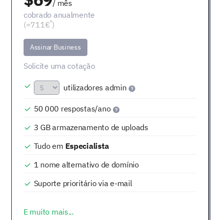
/ mês
cobrado anualmente
*
(=711€
)
Assinar Business
Solicite uma cotação
utilizadores admin
50 000
respostas/ano
3 GB
armazenamento de uploads
Tudo em
Especialista
1
nome alternativo de domínio
Suporte
prioritário
via e-mail
E muito mais...