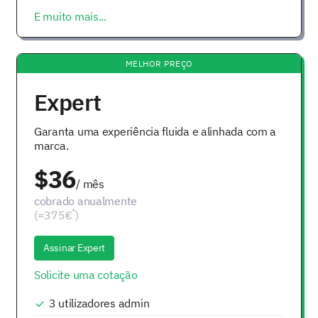
E muito mais...
MELHOR PREÇO
Expert
Garanta uma experiência fluida e alinhada com a
marca.
$36
/ mês
cobrado anualmente
*
(=375€
)
Assinar Expert
Solicite uma cotação
3
utilizadores admin