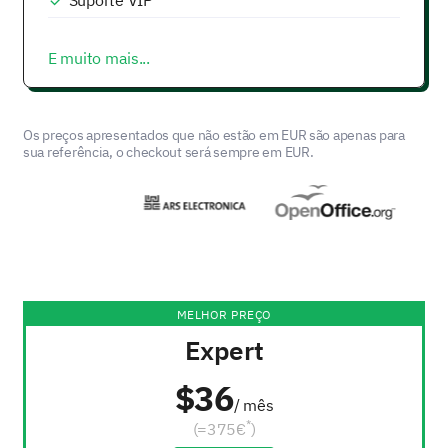
Suporte VIP
E muito mais...
Os preços apresentados que não estão em EUR são apenas para
sua referência, o checkout será sempre em EUR.
MELHOR PREÇO
Expert
$36
/ mês
*
(=375€
)