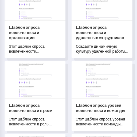
Шаблон опроса
Шаблон опроса
вовлеченности
вовлеченности
организации
удаленных сотрудников
Этот шаблон опроса
Создайте динамичную
вовлеченности
культуру удаленной работы с
организации помогает вам
помощью этого опроса
получить информацию о
вовлеченности
Шаблон опроса вовлеченности в роль
Шаблон опроса уровня вовл
связи ваших
сотрудников, уникально
заинтересованных сторон с
разработанного для оценки
вашей организацией.
комфорта и эффективности
вашего удаленного
персонала.
Шаблон опроса
Шаблон опроса уровня
вовлеченности в роль
вовлеченности команды
Этот шаблон опроса
Этот шаблон опроса уровня
вовлеченности в роль
вовлеченности команды
помогает вам получить
поможет вам понять текущее
важные сведения о роли,
состояние взаимодействия,