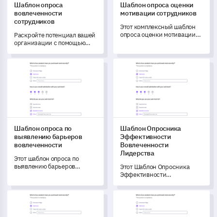
Шаблон опроса
Шаблон опроса оценки
вовлеченности
мотивации сотрудников
сотрудников
Этот комплексный шаблон
опроса оценки мотивации
Раскройте потенциал вашей
сотрудников позволяет вам
организации с помощью
измерить и понять уровень
этого шаблона опроса
мотивации вашей команды.
вовлеченности
Шаблон опроса по выявлению барьеров вовлеченности
Шаблон Опросника Эффекти
сотрудников,
Шаблон опроса по
Шаблон Опросника
выявлению барьеров
Эффективности
вовлеченности
Вовлеченности
Лидерства
Этот шаблон опроса по
выявлению барьеров
Этот Шаблон Опросника
вовлеченности позволяет
Эффективности
вам определить и понять
Вовлеченности Лидерства
любые препятствия,
помогает вам измерить и
Шаблон опроса вовлеченности организации
Шаблон опроса вовлеченнос
влияющие на
понять эффективность
вовлеченность
усилий вашей организации
заинтересованных сторон.
по вовлечению лидерства.