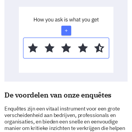
Exploring Your Preferences
We’d like to understand your preferences better to
tailor our services/products to your needs.
Which type of communications do you prefer
from us? (Select all that apply)
Email
SMS
Phone Call
De voordelen van onze enquêtes
In-App Notifications
Enquêtes zijn een vitaal instrument voor een grote
verscheidenheid aan bedrijven, professionals en
Social Media
organisaties, en bieden een snelle en eenvoudige
manier om kritieke inzichten te verkrijgen die helpen