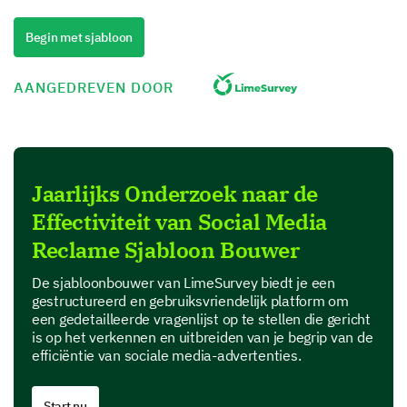
Quality
Begin met sjabloon
Performance
AANGEDREVEN DOOR
Value for money
Product Features
Jaarlijks Onderzoek naar de
In this section, we are interested in your perspective
Effectiviteit van Social Media
on specific features of our product.
Reclame Sjabloon Bouwer
Which features of our product do you find most
useful? (Select all that apply)
De sjabloonbouwer van LimeSurvey biedt je een
gestructureerd en gebruiksvriendelijk platform om
Feature A
een gedetailleerde vragenlijst op te stellen die gericht
is op het verkennen en uitbreiden van je begrip van de
Feature B
efficiëntie van sociale media-advertenties.
Feature C
Start nu