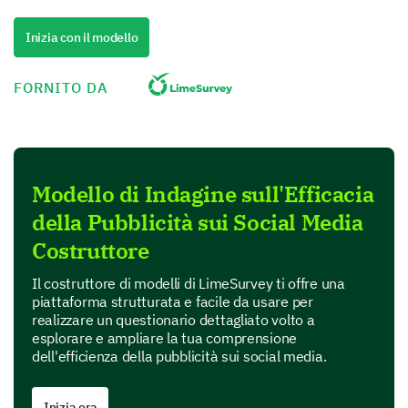
Inizia con il modello
Valutazione dell'impatto pubblicitario
Per favore, valuta la chiarezza, la rilevanza, la
FORNITO DA
creatività e il livello di coinvolgimento degli
annunci che hai visto da noi. Usa la scala da 1 a
5, dove 1 = Scarso e 5 = Eccellente.
1
2
3
Modello di Indagine sull'Efficacia
Chiarezza del messaggio
della Pubblicità sui Social Media
Costruttore
Rilevanza per te
Il costruttore di modelli di LimeSurvey ti offre una
Creatività degli annunci
piattaforma strutturata e facile da usare per
realizzare un questionario dettagliato volto a
Livello di coinvolgimento degli annunci
esplorare e ampliare la tua comprensione
dell'efficienza della pubblicità sui social media.
I nostri annunci hanno influenzato le tue azioni
successive?
Inizia ora