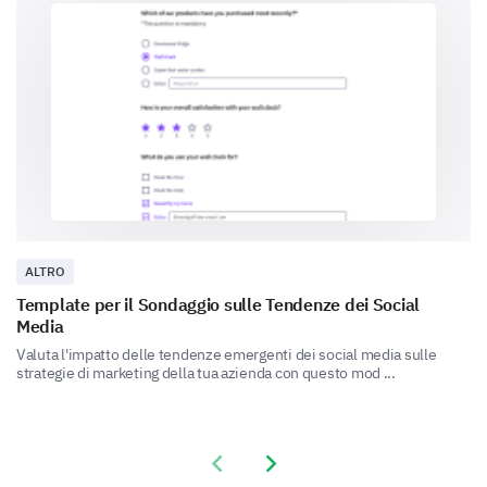
Demografie
Qual è la tua età?
Qual è il tuo genere?
ALTRO
Femmina
Maschio
Template per il Sondaggio sulle Tendenze dei Social
Media
Valuta l'impatto delle tendenze emergenti dei social media sulle
Qual è la tua occupazione?
strategie di marketing della tua azienda con questo mod ...
Previous slide
Next slide