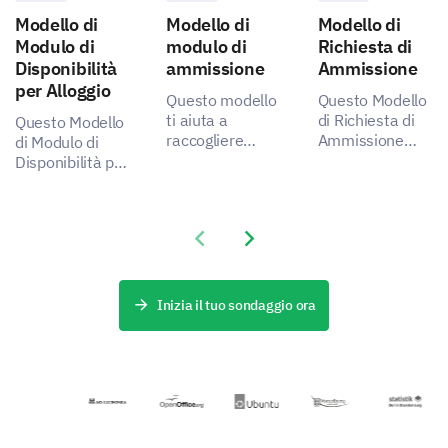
Modello di
Modello di
Modello di
Modulo di
modulo di
Richiesta di
Disponibilità
ammissione
Ammissione
per Alloggio
Questo modello
Questo Modello
ti aiuta a
di Richiesta di
Questo Modello
raccogliere
Ammissione
di Modulo di
informazioni
consente di
Disponibilità per
essenziali per
raccogliere dati
Alloggio ti
un processo di
importanti sulle
permette di
ammissione più
esperienze dei
comprendere le
Previous slide
Next slide
efficace,
candidati,
preferenze e le
affrontando i
aiutando a
esigenze dei
punti critici degli
identificare
tuoi ospiti,
stakeholder
aspetti da
rivelando come
Inizia il tuo sondaggio ora
catturando dati
migliorare.
puoi migliorare
fondamentali.
la soddisfazione
e l'esperienza
del tuo servizio
di alloggio.