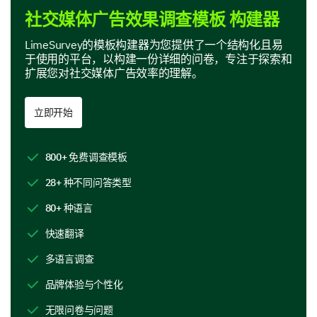
社交媒体广告效果调查模板 构建器
LimeSurvey的模板构建器为您提供了一个结构化且易
我们的广告是否影响了您的后续行动？
于使用的平台，以构建一份详细的问卷，专注于探索和
扩展您对社交媒体广告效率的理解。
是
不确定
否
访问了我们的网站
立即开始
搜索更多关于我们公司/产品的信息
800+ 免费调查模板
向他人推荐我们的产品
28+ 种不同问答类型
进行了购买
80+ 种语言
快速翻译
改进建议
多语言调查
您能否提出您希望在我们的社交媒体广告中看到
的任何改进或修改建议？
品牌体验与个性化
无限问卷与问题