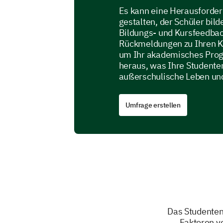
Es kann eine Herausforder
gestalten, der Schüler bil
Bildungs- und Kursfeedbac
Rückmeldungen zu Ihren K
um Ihr akademisches Prog
heraus, was Ihre Studente
außerschulische Leben un
Umfrage erstellen
Das Studentenl
Faktoren v