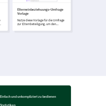
Elterneinbeziehuungs-Umfrage
Vorlage
e
Nutze diese Vorlage für die Umfrage
zur Elternbeteiligung, um den
Beitrag der Eltern im Lernprozess
ihres Kindes zu verstehen und zu
optimieren.
Einfach und unkompliziert zu bedienen
Statistiken