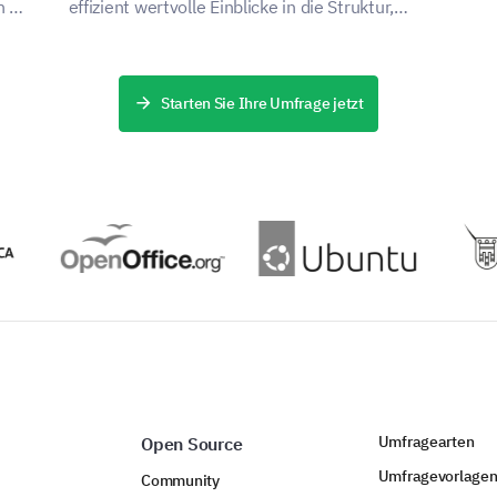
ein
n zu
effizient wertvolle Einblicke in die Struktur,
zu 
Durchführung und Bequemlichkeit Ihres
Programms zu gewinnen.
Starten Sie Ihre Umfrage jetzt
Umfragearten
Open Source
Umfragevorlage
Community