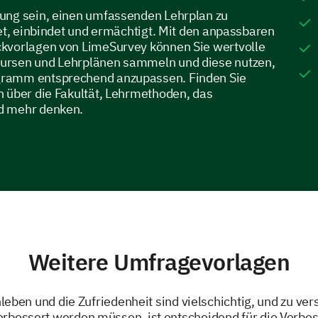
ung sein, einen umfassenden Lehrplan zu
det, einbindet und ermächtigt. Mit den anpassbaren
kvorlagen von LimeSurvey können Sie wertvolle
ursen und Lehrplänen sammeln und diese nutzen,
ramm entsprechend anzupassen. Finden Sie
n über die Fakultät, Lehrmethoden, das
d mehr denken.
Weitere Umfragevorlagen
eben und die Zufriedenheit sind vielschichtig, und zu ve
erbessert werden müssen, ist entscheidend für die Verbe