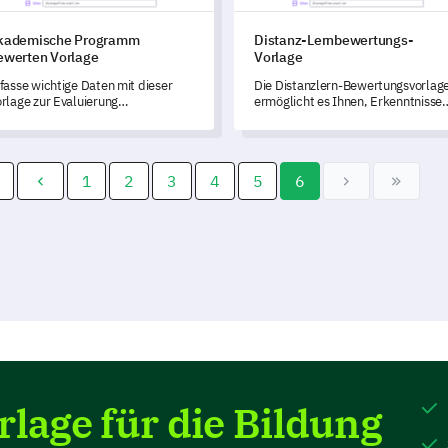
kademische Programm
Distanz-Lernbewertungs-
ewerten Vorlage
Vorlage
fasse wichtige Daten mit dieser
Die Distanzlern-Bewertungsvorlag
rlage zur Evaluierung
ermöglicht es Ihnen, Erkenntnisse
ademischer Programme, die dazu
über die Wirksamkeit Ihres E-
ent, die Zufriedenheit der
Learning-Programms zu gewinnen
teiligten zu messen und
und die Zufriedenheit der
rbesserungsbereiche zu
Studierenden zu messen.
1
2
3
4
5
6
entifizieren.
lage für die Bildung