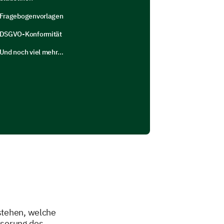
Fragebogenvorlagen
DSGVO-Konformität
Und noch viel mehr…
rstehen, welche
sserung des