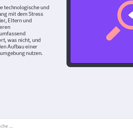
e technologische und
ang mit dem Stress
er, Eltern und
seren
 umfassend
rt, was nicht, und
den Aufbau einer
rnumgebung nutzen.
ildung Umfragevorlagen, 