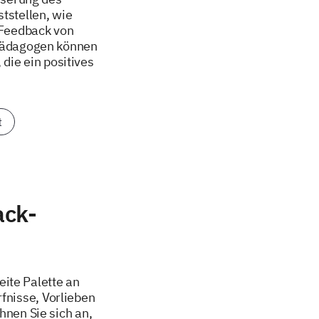
tstellen, wie
 Feedback von
 Pädagogen können
die ein positives
t
ack-
ite Palette an
fnisse, Vorlieben
nen Sie sich an,