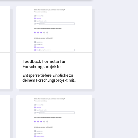
aluationsumfrage-Vorlage
Feedback Formular für Forschungsprojekte
Feedback Formular für
Forschungsprojekte
Entsperre tiefere Einblicke zu
deinem Forschungsprojekt mit
it
diesem umfassenden Feedback-
,
Formular.
nd
age
Elterneinbeziehuungs-Umfrage Vorlage