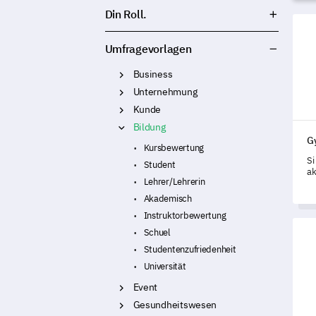
Din Roll.
Gym
Umfragevorlagen
Business
Unternehmung
Kunde
Bildung
G
Kursbewertung
Si
Student
ak
Lehrer/Lehrerin
vo
pe
Akademisch
Sc
Instruktorbewertung
Um
Aka
Schuel
Studentenzufriedenheit
Universität
Event
Gesundheitswesen