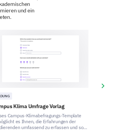
 akademischen
imieren und ein
eten.
Next slide
LDUNG
BILDUNG
mpus Klima Umfrage Vorlag
Campus-Leben
Vorlage
ses Campus-Klimabefragungs-Template
öglicht es Ihnen, die Erfahrungen der
Dä Campus-Läbe
dierenden umfassend zu erfassen und so
Vorlage ermögli