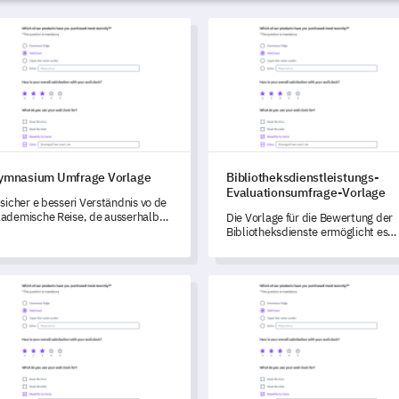
nasium Umfrage Vorlage
Bibliotheksdienstleistungs-Ev
ymnasium Umfrage Vorlage
Bibliotheksdienstleistungs-
Evaluationsumfrage-Vorlage
 sicher e besseri Verständnis vo de
ademische Reise, de ausserhalb
Die Vorlage für die Bewertung der
m Unterricht Erlebniss und
Bibliotheksdienste ermöglicht es
rsönliche Einsichten vo Ihren
Ihnen, die Benutzerzufriedenheit m
hüler mit diesem umfassende
den Bibliotheksdiensten zu messen
fragestandard für d'Oberschule.
Verbesserungen zu identifizieren u
demische Programm Bewerten Vorlage
Distanz-Lernbewertungs-Vorl
Weiterentwicklungen zu fördern.