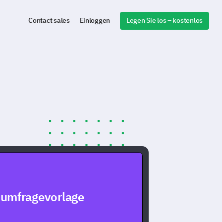
Legen Sie los – kostenlos
Contact sales
Einloggen
sumfragevorlage