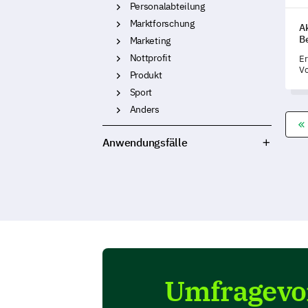
Personalabteilung
Marktforschung
A
B
Marketing
Nottprofit
Er
Vo
Produkt
ak
Sport
di
Be
Anders
Ve
id
Anwendungsfälle
Umfragevor