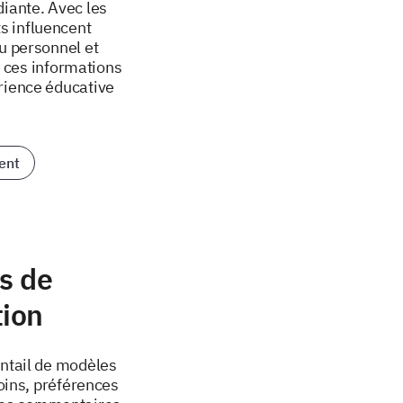
diante. Avec les
s influencent
du personnel et
r ces informations
rience éducative
ent
s de
tion
entail de modèles
oins, préférences