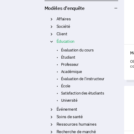
Modè
Modèles d'enquête
Affaires
Société
Client
Éducation
Évaluation du cours
M
Étudiant
Ob
Professeur
co
ac
Académique
ex
Évaluation de l'instructeur
le
mo
École
Modè
ly
Satisfaction des étudiants
Université
Événement
Soins de santé
Ressources humaines
Recherche de marché