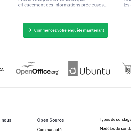
efficacement des informations précieuses
les
fier
concernant la structure, la livraison et la
ain
commodité de votre programme.
accu
Commencez votre enquête maintenant
Types de sondag
 nous
Open Source
Modèles de sond
Communauté