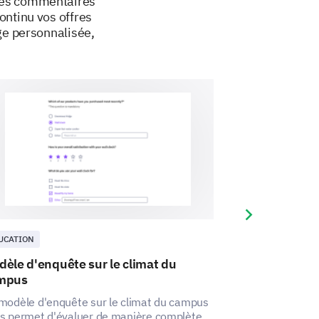
t les commentaires
ontinu vos offres
ge personnalisée,
Next slide
UCATION
ÉDUCATION
èle d'enquête sur le climat du
Modèle d'enqu
mpus
la vie sur le 
modèle d'enquête sur le climat du campus
Ce modèle d'enqu
s permet d'évaluer de manière complète
vie sur le camp