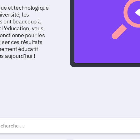
ue et technologique
iversité, les
rs ont beaucoup à
 l'éducation, vous
fonctionne pour les
liser ces résultats
nement éducatif
s aujourd'hui !
ducation modèles de sond