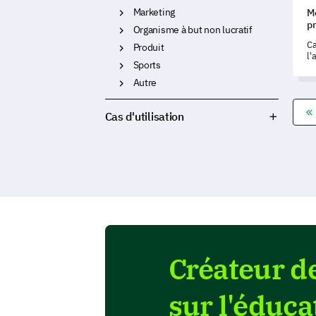
Marketing
M
p
Organisme à but non lucratif
Ca
Produit
l'
Sports
p
me
Autre
pr
à 
Cas d'utilisation
Créateur d
sur l'éduca