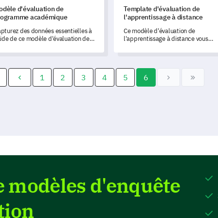
odèle d'évaluation de
Template d'évaluation de
rogramme académique
l'apprentissage à distance
pturez des données essentielles à
Ce modèle d'évaluation de
aide de ce modèle d'évaluation de
l'apprentissage à distance vous
rogramme académique, conçu pour
permet de débloquer des
surer la satisfaction des parties
informations sur l'efficacité de votr
enantes et identifier les domaines
programme de formation en ligne e
améliorer.
de mesurer la satisfaction des
1
2
3
4
5
6
étudiants.
e modèles d'enquête
tion