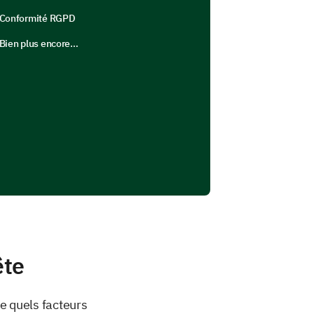
Conformité RGPD
Bien plus encore…
ête
re quels facteurs