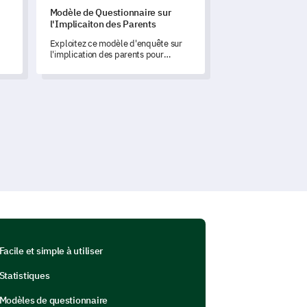
Modèle de Questionnaire sur
l'Implicaiton des Parents
Exploitez ce modèle d'enquête sur
l'implication des parents pour
comprendre et optimiser la
e
contribution des parents dans le
t
parcours d'apprentissage de leur
enfant.
Facile et simple à utiliser
Statistiques
Modèles de questionnaire