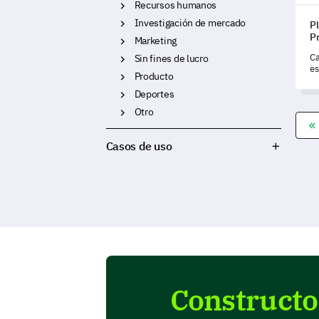
Recursos humanos
Investigación de mercado
Pl
P
Marketing
Ca
Sin fines de lucro
es
Producto
pr
pa
Deportes
in
Otro
me
Casos de uso
Constructor