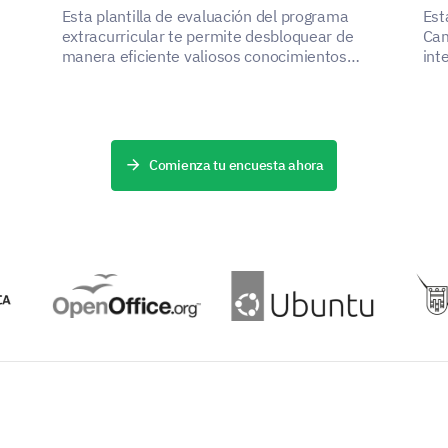
Esta plantilla de evaluación del programa
Est
extracurricular te permite desbloquear de
Cam
manera eficiente valiosos conocimientos
int
r
sobre la estructura, entrega y conveniencia de
ayu
tu programa.
inc
Comienza tu encuesta ahora