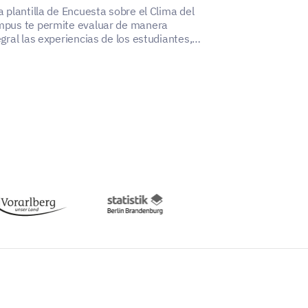
a plantilla de Encuesta sobre el Clima del
Esta plantilla d
pus te permite evaluar de manera
la vida en el c
egral las experiencias de los estudiantes,
diferentes aspec
dando a crear un ambiente de campus
desbloqueando i
lusivo y acogedor.
impulsar mejora