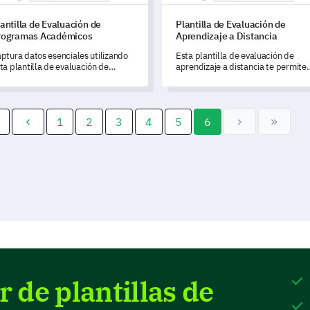
antilla de Evaluación de
Plantilla de Evaluación de
rogramas Académicos
Aprendizaje a Distancia
ptura datos esenciales utilizando
Esta plantilla de evaluación de
ta plantilla de evaluación de
aprendizaje a distancia te permite
ogramas académicos, diseñada
obtener información sobre la
ra medir la satisfacción de los
efectividad de tu programa de e-
teresados e identificar áreas de
learning y medir la satisfacción de 
jora.
estudiantes.
1
2
3
4
5
6
 de plantillas de