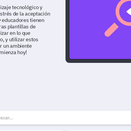
zaje tecnológico y
estrés de la aceptación
 y educadores tienen
s plantillas de
zar en lo que
, y utilizar estos
ir un ambiente
omienza hoy!
lantillas, ejemplos y for