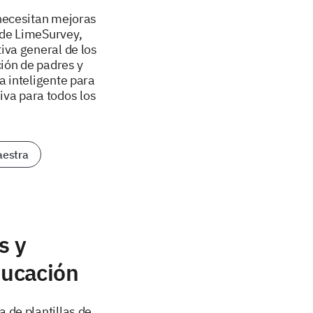
 necesitan mejoras
s de LimeSurvey,
iva general de los
ción de padres y
 inteligente para
iva para todos los
estra
s y
ducación
 de plantillas de