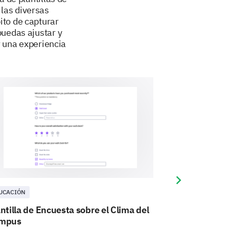
las diversas
ito de capturar
puedas ajustar y
 una experiencia
Next slide
UCACIÓN
EDUCACIÓN
ntilla de Encuesta sobre el Clima del
Plantilla de E
mpus
la Vida en el