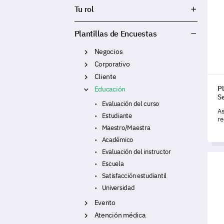
Plan
Tu rol
Plantillas de Encuestas
Negocios
Corporativo
Cliente
Pl
Educación
S
Evaluación del curso
As
Estudiante
re
es
Maestro/Maestra
ex
Académico
pe
pl
Evaluación del instructor
Plan
se
Escuela
Satisfacción estudiantil
Universidad
Evento
Atención médica