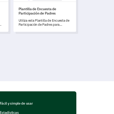
Plantilla de Encuesta de
Participación de Padres
Utiliza esta Plantilla de Encuesta de
Participación de Padres para
comprender y optimizar la
contribución de los padres en la
los
experiencia de aprendizaje de sus
hijos.
Fácil y simple de usar
Estadísticas