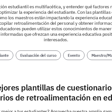
cción estudiantil es multifacética, y entender qué factores
 optimizar la experiencia del estudiante. Con las plantilla
mo los maestros están impactando la experiencia educat
copilar retroalimentación del personal y obtener informa
educadores pueden utilizar estos conocimientos de manera
informadas que ofrezcan una experiencia educativa posit
interesados.
iante
Evaluación del curso
Evento
Maestro/Ma
jores plantillas de cuestionario
rios de retroalimentación en e
mejor a tus estudiantes? Aprovecha nuestra amplia gama